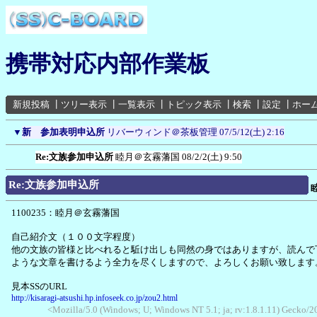
携帯対応内部作業板
新規投稿
┃
ツリー表示
┃
一覧表示
┃
トピック表示
┃
検索
┃
設定
┃
ホー
▼
新 参加表明申込所
リバーウィンド＠茶板管理
07/5/12(土) 2:16
Re:文族参加申込所
睦月＠玄霧藩国
08/2/2(土) 9:50
Re:文族参加申込所
1100235：睦月＠玄霧藩国
自己紹介文（１００文字程度）
他の文族の皆様と比べれると駈け出しも同然の身ではありますが、読んで
ような文章を書けるよう全力を尽くしますので、よろしくお願い致します
見本SSのURL
http://kisaragi-atsushi.hp.infoseek.co.jp/zou2.html
<Mozilla/5.0 (Windows; U; Windows NT 5.1; ja; rv:1.8.1.11) Gecko/2