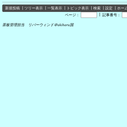
新規投稿
┃
ツリー表示
┃
一覧表示
┃
トピック表示
┃
検索
┃
設定
┃
ホー
┃
ページ：
記事番号：
茶板管理担当 リバーウィンド＠akiharu国