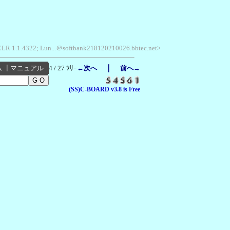
 CLR 1.1.4322; Lun...＠softbank218120210026.bbtec.net>
｜
ム
┃
マニュアル
4 / 27 ﾂﾘｰ
←次へ
前へ→
(SS)C-BOARD v3.8 is Free