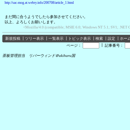
http://sac-mog.at.webry.info/200708/article_1.html
まだ間に合うようでしたら参加させてください。
以上、よろしくお願いします。
<Mozilla/4.0 (compatible; MSIE 6.0; Windows NT 5.1; SV1; .NET
新規投稿
┃
ツリー表示
┃
一覧表示
┃
トピック表示
┃
検索
┃
設定
┃
ホー
┃
ページ：
記事番号：
茶板管理担当 リバーウィンド＠akiharu国