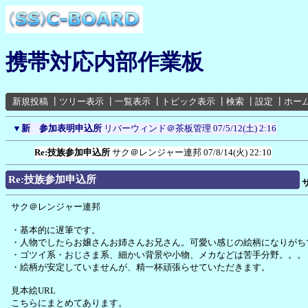
携帯対応内部作業板
新規投稿
┃
ツリー表示
┃
一覧表示
┃
トピック表示
┃
検索
┃
設定
┃
ホー
▼
新 参加表明申込所
リバーウィンド＠茶板管理
07/5/12(土) 2:16
Re:技族参加申込所
サク＠レンジャー連邦
07/8/14(火) 22:10
Re:技族参加申込所
サク＠レンジャー連邦
・基本的に遅筆です。
・人物でしたらお嬢さんお姉さんお兄さん。可愛い感じの絵柄になりがち
・ゴツイ系・おじさま系、細かい背景や小物、メカなどは苦手分野。。。
・絵柄が安定していませんが、精一杯頑張らせていただきます。
見本絵URL
こちらにまとめてあります。