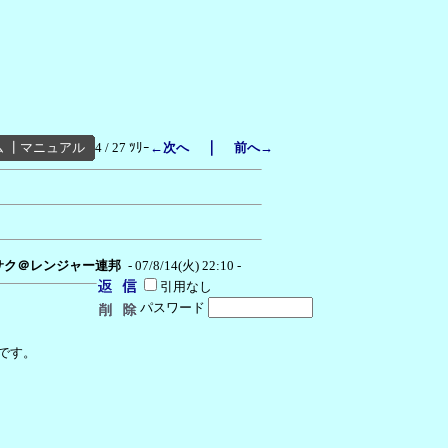
｜
ム
┃
マニュアル
4 / 27 ﾂﾘｰ
←次へ
前へ→
サク＠レンジャー連邦
- 07/8/14(火) 22:10 -
引用なし
パスワード
です。