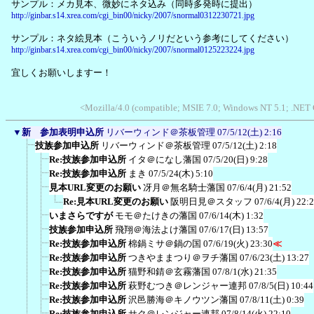
サンプル：メカ見本、微妙にネタ込み（同時多発時に提出）
http://ginbar.s14.xrea.com/cgi_bin00/nicky/2007/snormal0312230721.jpg
サンプル：ネタ絵見本（こういうノリだという参考にしてください）
http://ginbar.s14.xrea.com/cgi_bin00/nicky/2007/snormal0125223224.jpg
宜しくお願いしますー！
<Mozilla/4.0 (compatible; MSIE 7.0; Windows NT 5.1; .NET
▼
新 参加表明申込所
リバーウィンド＠茶板管理
07/5/12(土) 2:16
技族参加申込所
リバーウィンド＠茶板管理
07/5/12(土) 2:18
Re:技族参加申込所
イタ＠になし藩国
07/5/20(日) 9:28
Re:技族参加申込所
まき
07/5/24(木) 5:10
見本URL変更のお願い
冴月＠無名騎士藩国
07/6/4(月) 21:52
Re:見本URL変更のお願い
阪明日見＠スタッフ
07/6/4(月) 22:
いまさらですが
モモ＠たけきの藩国
07/6/14(木) 1:32
技族参加申込所
飛翔＠海法よけ藩国
07/6/17(日) 13:57
Re:技族参加申込所
棉鍋ミサ＠鍋の国
07/6/19(火) 23:30
≪
Re:技族参加申込所
つきやままつり＠ヲチ藩国
07/6/23(土) 13:27
Re:技族参加申込所
猫野和錆＠玄霧藩国
07/8/1(水) 21:35
Re:技族参加申込所
萩野むつき＠レンジャー連邦
07/8/5(日) 10:44
Re:技族参加申込所
沢邑勝海＠キノウツン藩国
07/8/11(土) 0:39
Re:技族参加申込所
サク＠レンジャー連邦
07/8/14(火) 22:10