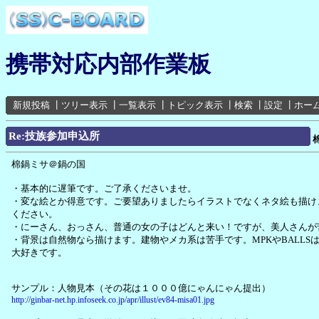
携帯対応内部作業板
新規投稿
┃
ツリー表示
┃
一覧表示
┃
トピック表示
┃
検索
┃
設定
┃
ホー
Re:技族参加申込所
棉鍋ミサ＠鍋の国
・基本的に遅筆です。ご了承くださいませ。
・変な絵とか得意です。ご要望ありましたらイラストでなくネタ絵も描け
ください。
・にーさん、おっさん、普通の女の子はどんと来い！ですが、美人さんが
・背景は自然物なら描けます。建物やメカ系は苦手です。MPKやBALLS
大好きです。
サンプル：人物見本（その花は１０００億にゃんにゃん提出）
http://ginbar-net.hp.infoseek.co.jp/apr/illust/ev84-misa01.jpg