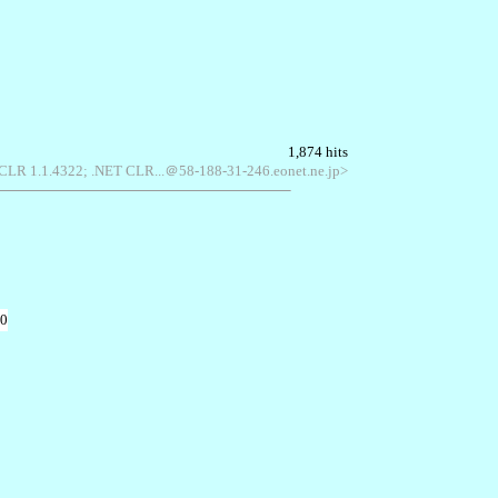
1,874 hits
 CLR 1.1.4322; .NET CLR...＠58-188-31-246.eonet.ne.jp>
20