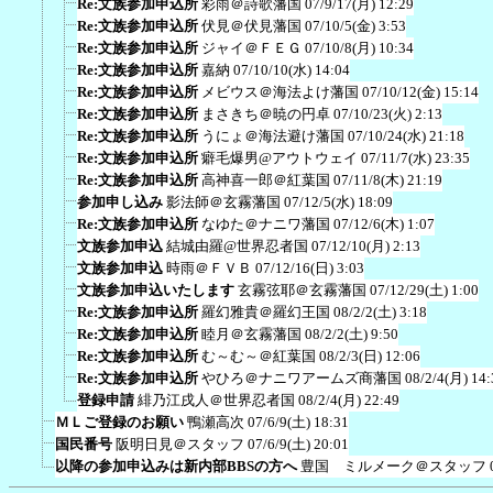
Re:文族参加申込所
彩雨＠詩歌藩国
07/9/17(月) 12:29
Re:文族参加申込所
伏見＠伏見藩国
07/10/5(金) 3:53
Re:文族参加申込所
ジャイ＠ＦＥＧ
07/10/8(月) 10:34
Re:文族参加申込所
嘉納
07/10/10(水) 14:04
Re:文族参加申込所
メビウス＠海法よけ藩国
07/10/12(金) 15:14
Re:文族参加申込所
まさきち＠暁の円卓
07/10/23(火) 2:13
Re:文族参加申込所
うにょ＠海法避け藩国
07/10/24(水) 21:18
Re:文族参加申込所
癖毛爆男@アウトウェイ
07/11/7(水) 23:35
Re:文族参加申込所
高神喜一郎＠紅葉国
07/11/8(木) 21:19
参加申し込み
影法師＠玄霧藩国
07/12/5(水) 18:09
Re:文族参加申込所
なゆた＠ナニワ藩国
07/12/6(木) 1:07
文族参加申込
結城由羅@世界忍者国
07/12/10(月) 2:13
文族参加申込
時雨＠ＦＶＢ
07/12/16(日) 3:03
文族参加申込いたします
玄霧弦耶＠玄霧藩国
07/12/29(土) 1:00
Re:文族参加申込所
羅幻雅貴＠羅幻王国
08/2/2(土) 3:18
Re:文族参加申込所
睦月＠玄霧藩国
08/2/2(土) 9:50
Re:文族参加申込所
む～む～＠紅葉国
08/2/3(日) 12:06
Re:文族参加申込所
やひろ＠ナニワアームズ商藩国
08/2/4(月) 14:
登録申請
緋乃江戌人＠世界忍者国
08/2/4(月) 22:49
ＭＬご登録のお願い
鴨瀬高次
07/6/9(土) 18:31
国民番号
阪明日見＠スタッフ
07/6/9(土) 20:01
以降の参加申込みは新内部BBSの方へ
豊国 ミルメーク＠スタッフ