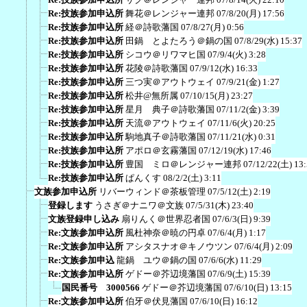
Re:技族参加申込所
舞花＠レンジャー連邦
07/8/20(月) 17:56
Re:技族参加申込所
経＠詩歌藩国
07/8/27(月) 0:56
Re:技族参加申込所
田鍋 とよたろう＠鍋の国
07/8/29(水) 15:37
Re:技族参加申込所
シコウ＠リワマヒ国
07/9/4(火) 3:28
Re:技族参加申込所
花陵＠詩歌藩国
07/9/12(水) 16:33
Re:技族参加申込所
三つ実＠アウトウェイ
07/9/21(金) 1:27
Re:技族参加申込所
松井@無所属
07/10/15(月) 23:27
Re:技族参加申込所
星月 典子＠詩歌藩国
07/11/2(金) 3:39
Re:技族参加申込所
天流＠アウトウェイ
07/11/6(火) 20:25
Re:技族参加申込所
駒地真子＠詩歌藩国
07/11/21(水) 0:31
Re:技族参加申込所
アポロ＠玄霧藩国
07/12/19(水) 17:46
Re:技族参加申込所
豊国 ミロ＠レンジャー連邦
07/12/22(土) 13
Re:技族参加申込所
ぱんくす
08/2/2(土) 3:11
文族参加申込所
リバーウィンド＠茶板管理
07/5/12(土) 2:19
登録します
うさぎ＠ナニワ＠文族
07/5/31(木) 23:40
文族登録申し込み
扇りんく＠世界忍者国
07/6/3(日) 9:39
Re:文族参加申込所
風杜神奈＠暁の円卓
07/6/4(月) 1:17
Re:文族参加申込所
アシタスナオ＠キノウツン
07/6/4(月) 2:09
Re:文族参加申込
龍鍋 ユウ＠鍋の国
07/6/6(水) 11:29
Re:文族参加申込所
ゲドー＠芥辺境藩国
07/6/9(土) 15:39
国民番号 3000566
ゲドー＠芥辺境藩国
07/6/10(日) 13:15
Re:文族参加申込所
伯牙＠伏見藩国
07/6/10(日) 16:12