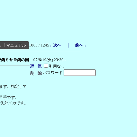
｜
ム
┃
マニュアル
1065 / 1245
←次へ
前へ→
棉鍋ミサ＠鍋の国
- 07/6/19(火) 23:30 -
引用なし
パスワード
ます。指定して
苦手です。
は例外メカです。