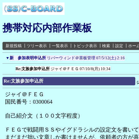
携帯対応内部作業板
新規投稿
┃
ツリー表示
┃
一覧表示
┃
トピック表示
┃
検索
┃
設定
┃
ホー
▼
新 参加表明申込所
リバーウィンド＠茶板管理
07/5/12(土) 2:16
Re:文族参加申込所
ジャイ＠ＦＥＧ
07/10/8(月) 10:34
Re:文族参加申込所
ジャイ＠ＦＥＧ
国民番号：0300064
自己紹介文（１００文字程度）
ＦＥＧで戦闘用ＳＳやイグドラシルの設定文を書いて
まだまだ拙い文章しか書けませんが、依頼者の方が喜