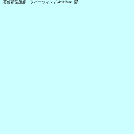
茶板管理担当 リバーウィンド＠akiharu国