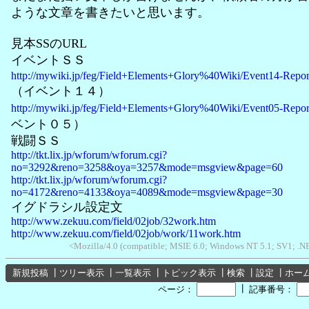
ような文章を書きたいと思います。
見本SSのURL
イベントＳＳ
http://mywiki.jp/feg/Field+Elements+Glory%40Wiki/Event14-Repor
（イベント１４）
http://mywiki.jp/feg/Field+Elements+Glory%40Wiki/Event05-Repor
ベント０５）
戦闘ＳＳ
http://tkt.lix.jp/wforum/wforum.cgi?
no=3292&reno=3258&oya=3257&mode=msgview&page=60
http://tkt.lix.jp/wforum/wforum.cgi?
no=4172&reno=4133&oya=4089&mode=msgview&page=30
イグドラシル設定文
http://www.zekuu.com/field/02job/32work.htm
http://www.zekuu.com/field/02job/work/11work.htm
<Mozilla/4.0 (compatible; MSIE 6.0; Windows NT 5.1; SV1; .N
新規投稿
┃
ツリー表示
┃
一覧表示
┃
トピック表示
┃
検索
┃
設定
┃
ホー
┃
ページ：
記事番号：