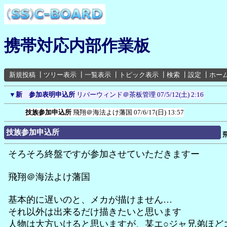
携帯対応内部作業板
新規投稿
┃
ツリー表示
┃
一覧表示
┃
トピック表示
┃
検索
┃
設定
┃
ホー
▼
新 参加表明申込所
リバーウィンド＠茶板管理
07/5/12(土) 2:16
技族参加申込所
飛翔＠海法よけ藩国
07/6/17(日) 13:57
技族参加申込所
そろそろ終盤ですが参加させていただきますー
飛翔＠海法よけ藩国
基本的に遅いのと、メカが描けません…
それ以外は出来るだけ描きたいと思います
人物は大方いけると思いますが、某エ○ジャ兄弟ほど