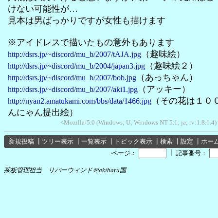
けない可能性が…
見本は男ばっかりですが女性も描けます
※アイドレスで描いたもの意外もあります
（趣味絵）
http://dsrs.jp/~discord/mu_b/2007/tAJA.jpg
（趣味絵２）
http://dsrs.jp/~discord/mu_b/2004/japan3.jpg
（あっちゃん）
http://dsrs.jp/~discord/mu_b/2007/bob.jpg
（アッキー）
http://dsrs.jp/~discord/mu_b/2007/aki1.jpg
（その花は１０
http://nyan2.amatukami.com/bbs/data/1466.jpg
んにゃん提出絵）
<Mozilla/5.0 (Windows; U; Windows NT 5.1; ja; rv:1.8.1.
新規投稿
┃
ツリー表示
┃
一覧表示
┃
トピック表示
┃
検索
┃
設定
┃
ホー
┃
ページ：
記事番号：
茶板管理担当 リバーウィンド＠akiharu国