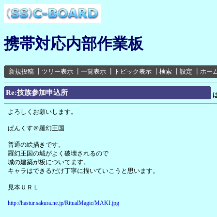
携帯対応内部作業板
新規投稿
┃
ツリー表示
┃
一覧表示
┃
トピック表示
┃
検索
┃
設定
┃
ホー
Re:技族参加申込所
よろしくお願いします。
ぱんくす＠羅幻王国
普通の絵描きです。
羅幻王国の城がよく破壊されるので
城の建築が板についてます。
キャラはできるだけ丁寧に描いていこうと思います。
見本ＵＲＬ
http://hastur.sakura.ne.jp/RitualMagic/MAKI.jpg