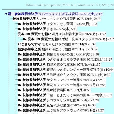
<Mozilla/4.0 (compatible; MSIE 6.0; Windows NT 5.1; SV1; .N
▼
新 参加表明申込所
リバーウィンド＠茶板管理
07/5/12(土) 2:16
技族参加申込所
リバーウィンド＠茶板管理
07/5/12(土) 2:18
Re:技族参加申込所
イタ＠になし藩国
07/5/20(日) 9:28
Re:技族参加申込所
まき
07/5/24(木) 5:10
見本URL変更のお願い
冴月＠無名騎士藩国
07/6/4(月) 21:52
Re:見本URL変更のお願い
阪明日見＠スタッフ
07/6/4(月) 22:
いまさらですが
モモ＠たけきの藩国
07/6/14(木) 1:32
技族参加申込所
飛翔＠海法よけ藩国
07/6/17(日) 13:57
Re:技族参加申込所
棉鍋ミサ＠鍋の国
07/6/19(火) 23:30
Re:技族参加申込所
つきやままつり＠ヲチ藩国
07/6/23(土) 13:27
Re:技族参加申込所
猫野和錆＠玄霧藩国
07/8/1(水) 21:35
Re:技族参加申込所
萩野むつき＠レンジャー連邦
07/8/5(日) 10:44
Re:技族参加申込所
沢邑勝海＠キノウツン藩国
07/8/11(土) 0:39
Re:技族参加申込所
サク＠レンジャー連邦
07/8/14(火) 22:10
Re:技族参加申込所
舞花＠レンジャー連邦
07/8/20(月) 17:56
Re:技族参加申込所
経＠詩歌藩国
07/8/27(月) 0:56
Re:技族参加申込所
田鍋 とよたろう＠鍋の国
07/8/29(水) 15:37
Re:技族参加申込所
シコウ＠リワマヒ国
07/9/4(火) 3:28
Re:技族参加申込所
花陵＠詩歌藩国
07/9/12(水) 16:33
Re:技族参加申込所
三つ実＠アウトウェイ
07/9/21(金) 1:27