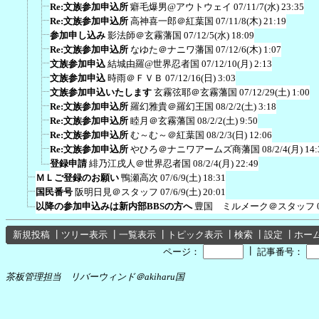
Re:文族参加申込所
癖毛爆男@アウトウェイ
07/11/7(水) 23:35
Re:文族参加申込所
高神喜一郎＠紅葉国
07/11/8(木) 21:19
参加申し込み
影法師＠玄霧藩国
07/12/5(水) 18:09
Re:文族参加申込所
なゆた＠ナニワ藩国
07/12/6(木) 1:07
文族参加申込
結城由羅@世界忍者国
07/12/10(月) 2:13
文族参加申込
時雨＠ＦＶＢ
07/12/16(日) 3:03
文族参加申込いたします
玄霧弦耶＠玄霧藩国
07/12/29(土) 1:00
Re:文族参加申込所
羅幻雅貴＠羅幻王国
08/2/2(土) 3:18
Re:文族参加申込所
睦月＠玄霧藩国
08/2/2(土) 9:50
Re:文族参加申込所
む～む～＠紅葉国
08/2/3(日) 12:06
Re:文族参加申込所
やひろ＠ナニワアームズ商藩国
08/2/4(月) 14:
登録申請
緋乃江戌人＠世界忍者国
08/2/4(月) 22:49
ＭＬご登録のお願い
鴨瀬高次
07/6/9(土) 18:31
国民番号
阪明日見＠スタッフ
07/6/9(土) 20:01
以降の参加申込みは新内部BBSの方へ
豊国 ミルメーク＠スタッフ
新規投稿
┃
ツリー表示
┃
一覧表示
┃
トピック表示
┃
検索
┃
設定
┃
ホー
┃
ページ：
記事番号：
茶板管理担当 リバーウィンド＠akiharu国