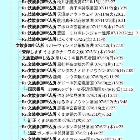
Re:技族参加申込所
松井@無所属
07/10/15(月) 23:27
Re:技族参加申込所
星月 典子＠詩歌藩国
07/11/2(金) 3:39
Re:技族参加申込所
天流＠アウトウェイ
07/11/6(火) 20:25
Re:技族参加申込所
駒地真子＠詩歌藩国
07/11/21(水) 0:31
Re:技族参加申込所
アポロ＠玄霧藩国
07/12/19(水) 17:46
Re:技族参加申込所
豊国 ミロ＠レンジャー連邦
07/12/22(土) 13
Re:技族参加申込所
ぱんくす
08/2/2(土) 3:11
≪
文族参加申込所
リバーウィンド＠茶板管理
07/5/12(土) 2:19
登録します
うさぎ＠ナニワ＠文族
07/5/31(木) 23:40
文族登録申し込み
扇りんく＠世界忍者国
07/6/3(日) 9:39
Re:文族参加申込所
風杜神奈＠暁の円卓
07/6/4(月) 1:17
Re:文族参加申込所
アシタスナオ＠キノウツン
07/6/4(月) 2:09
Re:文族参加申込
龍鍋 ユウ＠鍋の国
07/6/6(水) 11:29
Re:文族参加申込所
ゲドー＠芥辺境藩国
07/6/9(土) 15:39
国民番号 3000566
ゲドー＠芥辺境藩国
07/6/10(日) 13:15
Re:文族参加申込所
伯牙＠伏見藩国
07/6/10(日) 16:12
Re:文族参加申込所
はる＠キノウツン藩国
07/6/12(火) 3:48
Re:文族参加申込所
黒霧＠玄霧藩国
07/6/16(土) 0:27
Re:文族参加申込所
くま＠鍋の国
07/6/21(木) 0:52
訂正
くま＠鍋の国
07/6/21(木) 0:57
Re:文族参加申込所
ポレポレ＠伏見藩国
07/6/21(木) 4:23
追記
ポレポレ＠伏見藩国
07/6/21(木) 4:25
Re:文族参加申込所
４４４＠akiharu国
07/6/22(金) 22:07