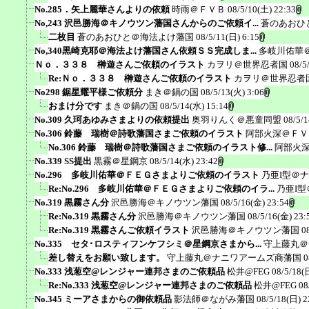
No.285．矢上麗華さんよりの依頼
時雨＠ＦＶＢ
08/5/10(土) 22:33
No,243 沢邑勝海＠キノウツン藩国さんからのご依頼イ...
蒼のあおひ
二枚目
蒼のあおひと＠海法よけ藩国
08/5/11(日) 6:15
No,340黒崎克耶＠海法よけ藩国さん依頼ＳＳ完成しま...
多岐川佑華
Ｎｏ．３３８ 榊遊さんご依頼のイラスト
カヲリ＠世界忍者国
08/5
Re:Ｎｏ．３３８ 榊遊さんご依頼のイラスト
カヲリ＠世界忍者
No298 鋸星耀平様ご依頼分
まき＠鍋の国
08/5/13(火) 3:06
おまけ分です
まき＠鍋の国
08/5/14(水) 15:14
No.309 久珂あゆみさまよりの依頼提出
奥羽りんく＠悪童同盟
08/5/1
No.306 鈴藤 瑞樹＠詩歌藩国さまご依頼のイラスト
阿部火深＠ＦＶ
No.306 鈴藤 瑞樹＠詩歌藩国さまご依頼のイラスト修...
阿部火
No.339 SS提出
黒霧＠星鋼京
08/5/14(水) 23:42
No.296 多岐川佑華＠ＦＥＧさまよりご依頼のイラスト
乃亜I型＠
Re:No.296 多岐川佑華＠ＦＥＧさまよりご依頼のイラ...
乃亜I
No.319 黒霧さん分
沢邑勝海＠キノウツン藩国
08/5/16(金) 23:54
Re:No.319 黒霧さん分
沢邑勝海＠キノウツン藩国
08/5/16(金) 23:
Re:No.319 黒霧さんご依頼イラスト
沢邑勝海＠キノウツン藩国
0
No.335 セタ･ロスティフンケフシミ＠星鋼京さまから...
守上藤丸＠
差し替えをお願い致します。
守上藤丸＠ナニワアームズ商藩国
0
No.333 浅葱空@レンジャー連邦さまのご依頼品
松井@FEG
08/5/18(
Re:No.333 浅葱空@レンジャー連邦さまのご依頼品
松井@FEG
08
No.345 ミーアさまからの御依頼品
影法師＠ながみ藩国
08/5/18(日) 2