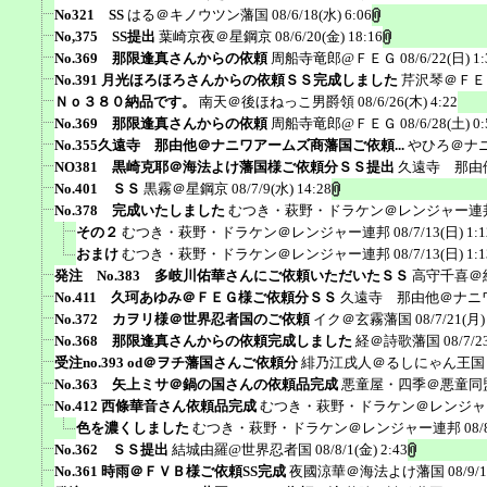
No321 SS
はる＠キノウツン藩国
08/6/18(水) 6:06
No,375 SS提出
葉崎京夜＠星鋼京
08/6/20(金) 18:16
No.369 那限逢真さんからの依頼
周船寺竜郎@ＦＥＧ
08/6/22(日) 1:
No.391 月光ほろほろさんからの依頼ＳＳ完成しました
芹沢琴＠ＦＥ
Ｎｏ３８０納品です。
南天＠後ほねっこ男爵領
08/6/26(木) 4:22
No.369 那限逢真さんからの依頼
周船寺竜郎@ＦＥＧ
08/6/28(土) 0:
No.355久遠寺 那由他＠ナニワアームズ商藩国ご依頼...
やひろ＠ナ
NO381 黒崎克耶＠海法よけ藩国様ご依頼分ＳＳ提出
久遠寺 那由
No.401 ＳＳ
黒霧＠星鋼京
08/7/9(水) 14:28
No.378 完成いたしました
むつき・萩野・ドラケン＠レンジャー連
その２
むつき・萩野・ドラケン＠レンジャー連邦
08/7/13(日) 1:1
おまけ
むつき・萩野・ドラケン＠レンジャー連邦
08/7/13(日) 1:1
発注 No.383 多岐川佑華さんにご依頼いただいたＳＳ
高守千喜＠
No.411 久珂あゆみ＠ＦＥＧ様ご依頼分ＳＳ
久遠寺 那由他＠ナニ
No.372 カヲリ様＠世界忍者国のご依頼
イク＠玄霧藩国
08/7/21(月)
No.368 那限逢真さんからの依頼完成しました
経＠詩歌藩国
08/7/2
受注no.393 od＠ヲチ藩国さんご依頼分
緋乃江戌人＠るしにゃん王国
No.363 矢上ミサ＠鍋の国さんの依頼品完成
悪童屋・四季＠悪童同
No.412 西條華音さん依頼品完成
むつき・萩野・ドラケン＠レンジャ
色を濃くしました
むつき・萩野・ドラケン＠レンジャー連邦
08/
No.362 ＳＳ提出
結城由羅@世界忍者国
08/8/1(金) 2:43
No.361 時雨＠ＦＶＢ様ご依頼SS完成
夜國涼華＠海法よけ藩国
08/9/