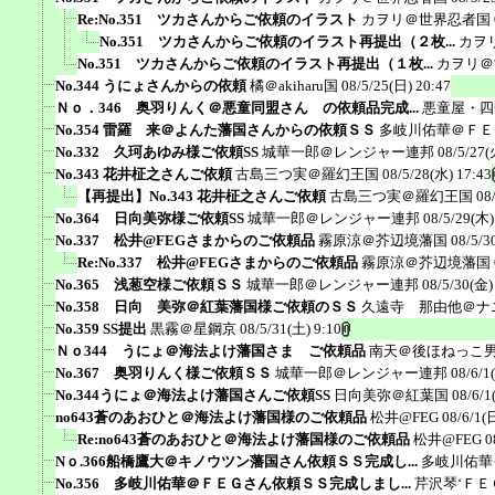
Re:No.351 ツカさんからご依頼のイラスト
カヲリ＠世界忍者国
No.351 ツカさんからご依頼のイラスト再提出（２枚...
カヲ
No.351 ツカさんからご依頼のイラスト再提出（１枚...
カヲリ＠
No.344 うにょさんからの依頼
橘＠akiharu国
08/5/25(日) 20:47
Ｎｏ．346 奥羽りんく＠悪童同盟さん の依頼品完成...
悪童屋・四
No.354 雷羅 来＠よんた藩国さんからの依頼ＳＳ
多岐川佑華＠ＦＥ
No.332 久珂あゆみ様ご依頼SS
城華一郎＠レンジャー連邦
08/5/27(
No.343 花井柾之さんご依頼
古島三つ実＠羅幻王国
08/5/28(水) 17:43
【再提出】No.343 花井柾之さんご依頼
古島三つ実＠羅幻王国
08
No.364 日向美弥様ご依頼SS
城華一郎＠レンジャー連邦
08/5/29(木)
No.337 松井@FEGさまからのご依頼品
霧原涼＠芥辺境藩国
08/5/3
Re:No.337 松井@FEGさまからのご依頼品
霧原涼＠芥辺境藩国
No.365 浅葱空様ご依頼ＳＳ
城華一郎＠レンジャー連邦
08/5/30(金)
No.358 日向 美弥＠紅葉藩国様ご依頼のＳＳ
久遠寺 那由他＠ナ
No.359 SS提出
黒霧＠星鋼京
08/5/31(土) 9:10
Ｎｏ344 うにょ＠海法よけ藩国さま ご依頼品
南天＠後ほねっこ
No.367 奥羽りんく様ご依頼ＳＳ
城華一郎＠レンジャー連邦
08/6/1
No.344うにょ＠海法よけ藩国さんご依頼SS
日向美弥＠紅葉国
08/6/1
no643蒼のあおひと＠海法よけ藩国様のご依頼品
松井@FEG
08/6/1(
Re:no643蒼のあおひと＠海法よけ藩国様のご依頼品
松井@FEG
0
Nｏ.366船橋鷹大＠キノウツン藩国さん依頼ＳＳ完成し...
多岐川佑華
No.356 多岐川佑華＠ＦＥＧさん依頼ＳＳ完成しまし...
芹沢琴‘ＦＥ