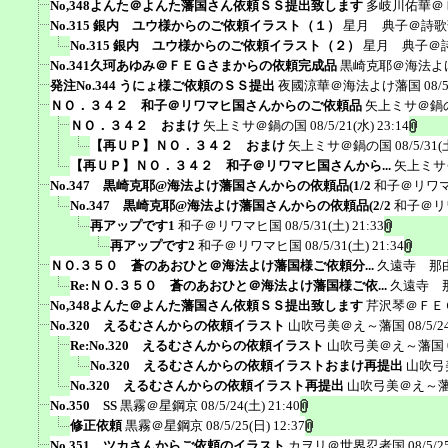
No,348よんた＠よんた藩国さん依頼ＳＳ提出致します
多岐川佑華＠
No.315 銀内 ユウ様からのご依頼イラスト（１）
星月 典子＠詩歌
No.315 銀内 ユウ様からのご依頼イラスト（２）
星月 典子＠
No.341久珂あゆみ＠ＦＥＧさまからの依頼完成品
黒崎克耶＠海法よ
発注No.344 うにょ様ご依頼のＳＳ提出
夜國涼華＠海法よけ藩国
08/
ＮＯ．３４２ 和子＠リワマヒ国さんからのご依頼品
矢上ミサ＠鍋
ＮＯ．３４２ おまけ
矢上ミサ＠鍋の国
08/5/21(水) 23:14
【再ＵＰ】ＮＯ．３４２ おまけ
矢上ミサ＠鍋の国
08/5/31(
【再ＵＰ】ＮＯ．３４２ 和子＠リワマヒ国さんから...
矢上ミサ
No.347 黒崎克耶@海法よけ藩国さんからの依頼品(1/2
和子＠リワ
No.347 黒崎克耶@海法よけ藩国さんからの依頼品(2/2
和子＠リ
再アップです1
和子＠リワマヒ国
08/5/31(土) 21:33
再アップです2
和子＠リワマヒ国
08/5/31(土) 21:34
ＮＯ.３５０ 蒼のあおひと＠海法よけ藩国様ご依頼分...
久遠寺 那
Re:ＮＯ.３５０ 蒼のあおひと＠海法よけ藩国様ご依...
久遠寺 
No,348よんた＠よんた藩国さん依頼ＳＳ提出致します
芹沢琴＠ＦＥ
No.320 えるむさんからの依頼イラスト
山吹弓美＠え～藩国
08/5/2
Re:No.320 えるむさんからの依頼イラスト
山吹弓美＠え～藩国
No.320 えるむさんからの依頼イラストおまけ再提出
山吹弓
No.320 えるむさんからの依頼イラスト再提出
山吹弓美＠え～
No.350 SS
黒霧＠星鋼京
08/5/24(土) 21:40
修正依頼
黒霧＠星鋼京
08/5/25(日) 12:37
No.351 ツカさんからご依頼のイラスト
カヲリ＠世界忍者国
08/5/2