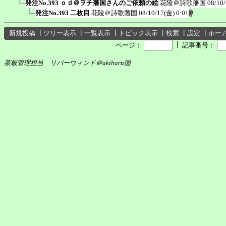
発注No.393 ｏｄ＠ヲチ藩国さんのご依頼の絵
花陵＠詩歌藩国
08/10
発注No.393 二枚目
花陵＠詩歌藩国
08/10/17(金) 0:01
新規投稿
┃
ツリー表示
┃
一覧表示
┃
トピック表示
┃
検索
┃
設定
┃
ホー
┃
ページ：
記事番号：
茶板管理担当 リバーウィンド＠akiharu国