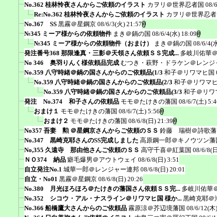
No.362 桂林怜夜さんからご依頼のイラスト
カヲリ＠世界忍者国
08/
Re:No.362 桂林怜夜さんからご依頼のイラスト
カヲリ＠世界忍者
No.367 SS
黒霧＠星鋼京
08/6/3(火) 21:57
№345 ミーア様からの依頼物件
まき＠鍋の国
08/6/4(水) 18:09
№345 ミーア様からの依頼物件（おまけ）
まき＠鍋の国
08/6/4(
発注番号368 那限逢真・三影＠天領さん依頼ＳＳ完成...
多岐川佑華
No 346 奥羽りんく様依頼品完成
むつき・萩野・ドラケン＠レンジ
No.359 八守時緒＠鍋の国さんからのご依頼品(1/3
和子＠リワマヒ国
No.359 八守時緒＠鍋の国さんからのご依頼品(2/3
和子＠リワマ
No.359 八守時緒＠鍋の国さんからのご依頼品(3/3
和子＠リワ
発注 No.374 和子さんの依頼品
モモ＠たけきの藩国
08/6/7(土) 5:4
おまけ１
モモ＠たけきの藩国
08/6/7(土) 5:56
おまけ２
モモ＠たけきの藩国
08/6/8(日) 21:39
No357 吾妻 勲 ＠星鋼京さんからご依頼のＳＳ
鈴藤 瑞樹＠詩歌藩
No.347 黒崎克耶さんのSS完成しました
高原鋼一郎＠キノウツン藩
No,355 久遠寺 那由他さんご依頼のＳＳ
高守千喜＠紅葉国
08/6/8(日
ＮＯ374 納品
癖毛爆男＠アウトウェイ
08/6/8(日) 3:51
自立発注No.1
城華一郎＠レンジャー連邦
08/6/8(日) 20:01
自立・No01
黒霧＠星鋼京
08/6/8(日) 20:26
No.380 月光ほろほろ＠たけきの藩国さん依頼ＳＳ完...
多岐川佑華
No.352 シコウ・アル・ナスライン＠リワマヒ国 様か...
黒崎克耶＠
No.366 船橋鷹大さんからのご依頼品
霧原涼＠芥辺境藩国
08/6/12(木)