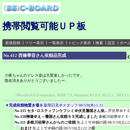
携帯閲覧可能ＵＰ板
新規投稿
┃
ツリー表示
┃
一覧表示
┃
トピック表示
┃
検索
┃
設定
┃
ホー
No.412 西條華音さん依頼品完成
小夜ちゃんのドレス姿は大変楽しかったです。
指名頂きありがとうございましたー。
<Mozilla/4.0 (compatible; MSIE 7.0; Windows NT 6.0; SLCC1; .NET CLR 
▼
完成依頼物置き場９
阪明日見＠スタッフ
08/5/8(木) 1:21
No.335 セタ･ロスティフンケフシミ＠伏見藩国さん依...
芹沢琴＠Ｆ
No.338榊遊＠え～藩国さん依頼ＳＳ完成しました
多岐川佑華＠ＦＥ
No.311 多岐川佑華さんからのご依頼
矢上ミサ＠鍋の国
08/5/10(土) 2
おまけ
矢上ミサ＠鍋の国
08/5/10(土) 22:29