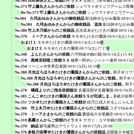
No.364 日向美弥さんご依頼のイラスト
古島三つ実＠羅幻王国
08/6/1
No.373 守上藤丸さんからのご依頼
シュウマイ＠ナニワアームズ商藩
Re:No.373 守上藤丸さんからのご依頼
シュウマイ＠ナニワアーム
No384 久珂あゆみさんからの御依頼品
影法師＠ながみ藩国
08/6/1
No384 久珂あゆみさんからの御依頼品 追加
影法師＠ながみ藩
No.386 竹上木乃様からのご依頼品
志水高末@たけきの藩国
08/6/14(
No.379 ミーアさんからの依頼
モモ＠たけきの藩国
08/6/14(土) 3:4
おまけ１
モモ＠たけきの藩国
08/6/14(土) 3:44
おまけ２
モモ＠たけきの藩国
08/7/5(土) 17:17
No.348 よんたさんからの依頼
八守時緒＠鍋の国
08/6/14(土) 15:44
No.378 黒崎克耶様ご依頼ＳＳ
城華一郎＠レンジャー連邦
08/6/15(
No.354
ソーニャ＠世界忍者国
08/6/15(日) 16:19
No.380 月光ほろほろ＠たけきの藩国さんからのご依頼...
和子＠リワ
No.380 月光ほろほろ＠たけきの藩国さんからのご依頼...
和子＠
No.380 月光ほろほろ＠たけきの藩国さんからのご依頼...
和子
No.370 橘様よりのご指名依頼提出
玄霧弦耶＠玄霧藩国
08/6/16(月)
No.385 こんこ＠たけきの藩国さん依頼ＳＳが完成しま...
多岐川佑華
No.351 ツカ＠たけきの藩国さんご依頼分
緋乃江戌人＠るしにゃん王
No.386 竹上木乃＠たけきの藩国さんからのご依頼品
コダマゆみ＠
No.379 ミーアさまからのご依頼の品
鷺坂祐介＠星鋼京
08/6/17(火)
No.319 黒霧さんからご依頼のイラスト
ヤガミ・ユマ＠鍋の国
08/6/
No.379 納品
癖毛爆男@アウトウェイ
08/6/17(火) 20:08
No.376 多岐川佑華＠たけきの藩国さんからの依頼品
忌闇装介＠秘宝