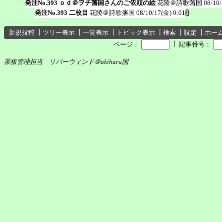
発注No.393 ｏｄ＠ヲチ藩国さんのご依頼の絵
花陵＠詩歌藩国
08/10
発注No.393 二枚目
花陵＠詩歌藩国
08/10/17(金) 0:01
新規投稿
┃
ツリー表示
┃
一覧表示
┃
トピック表示
┃
検索
┃
設定
┃
ホー
┃
ページ：
記事番号：
茶板管理担当 リバーウィンド＠akiharu国