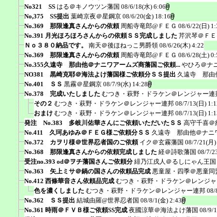
No321 SS
はる＠キノウツン藩国
08/6/18(水) 6:06
No,375 SS提出
葉崎京夜＠星鋼京
08/6/20(金) 18:16
No.369 那限逢真さんからの依頼
周船寺竜郎@ＦＥＧ
08/6/22(日) 1:
No.391 月光ほろほろさんからの依頼ＳＳ完成しました
芹沢琴＠ＦＥ
Ｎｏ３８０納品です。
南天＠後ほねっこ男爵領
08/6/26(木) 4:22
No.369 那限逢真さんからの依頼
周船寺竜郎@ＦＥＧ
08/6/28(土) 0:
No.355久遠寺 那由他＠ナニワアームズ商藩国ご依頼...
やひろ＠ナ
NO381 黒崎克耶＠海法よけ藩国様ご依頼分ＳＳ提出
久遠寺 那由
No.401 ＳＳ
黒霧＠星鋼京
08/7/9(水) 14:28
No.378 完成いたしました
むつき・萩野・ドラケン＠レンジャー連
その２
むつき・萩野・ドラケン＠レンジャー連邦
08/7/13(日) 1:1
おまけ
むつき・萩野・ドラケン＠レンジャー連邦
08/7/13(日) 1:1
発注 No.383 多岐川佑華さんにご依頼いただいたＳＳ
高守千喜＠
No.411 久珂あゆみ＠ＦＥＧ様ご依頼分ＳＳ
久遠寺 那由他＠ナニ
No.372 カヲリ様＠世界忍者国のご依頼
イク＠玄霧藩国
08/7/21(月)
No.368 那限逢真さんからの依頼完成しました
経＠詩歌藩国
08/7/2
受注no.393 od＠ヲチ藩国さんご依頼分
緋乃江戌人＠るしにゃん王国
No.363 矢上ミサ＠鍋の国さんの依頼品完成
悪童屋・四季＠悪童同
No.412 西條華音さん依頼品完成
むつき・萩野・ドラケン＠レンジャ
色を濃くしました
むつき・萩野・ドラケン＠レンジャー連邦
08/
No.362 ＳＳ提出
結城由羅@世界忍者国
08/8/1(金) 2:43
No.361 時雨＠ＦＶＢ様ご依頼SS完成
夜國涼華＠海法よけ藩国
08/9/