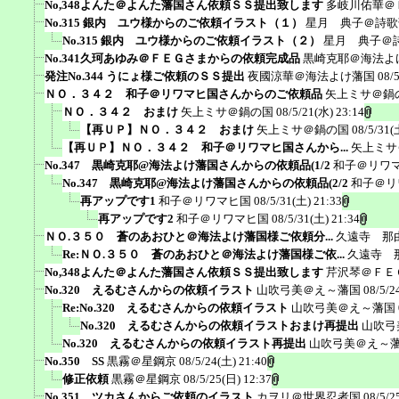
No,348よんた＠よんた藩国さん依頼ＳＳ提出致します
多岐川佑華＠
No.315 銀内 ユウ様からのご依頼イラスト（１）
星月 典子＠詩歌
No.315 銀内 ユウ様からのご依頼イラスト（２）
星月 典子＠
No.341久珂あゆみ＠ＦＥＧさまからの依頼完成品
黒崎克耶＠海法よ
発注No.344 うにょ様ご依頼のＳＳ提出
夜國涼華＠海法よけ藩国
08/
ＮＯ．３４２ 和子＠リワマヒ国さんからのご依頼品
矢上ミサ＠鍋
ＮＯ．３４２ おまけ
矢上ミサ＠鍋の国
08/5/21(水) 23:14
【再ＵＰ】ＮＯ．３４２ おまけ
矢上ミサ＠鍋の国
08/5/31(
【再ＵＰ】ＮＯ．３４２ 和子＠リワマヒ国さんから...
矢上ミサ
No.347 黒崎克耶@海法よけ藩国さんからの依頼品(1/2
和子＠リワ
No.347 黒崎克耶@海法よけ藩国さんからの依頼品(2/2
和子＠リ
再アップです1
和子＠リワマヒ国
08/5/31(土) 21:33
再アップです2
和子＠リワマヒ国
08/5/31(土) 21:34
ＮＯ.３５０ 蒼のあおひと＠海法よけ藩国様ご依頼分...
久遠寺 那
Re:ＮＯ.３５０ 蒼のあおひと＠海法よけ藩国様ご依...
久遠寺 
No,348よんた＠よんた藩国さん依頼ＳＳ提出致します
芹沢琴＠ＦＥ
No.320 えるむさんからの依頼イラスト
山吹弓美＠え～藩国
08/5/2
Re:No.320 えるむさんからの依頼イラスト
山吹弓美＠え～藩国
No.320 えるむさんからの依頼イラストおまけ再提出
山吹弓
No.320 えるむさんからの依頼イラスト再提出
山吹弓美＠え～
No.350 SS
黒霧＠星鋼京
08/5/24(土) 21:40
修正依頼
黒霧＠星鋼京
08/5/25(日) 12:37
No.351 ツカさんからご依頼のイラスト
カヲリ＠世界忍者国
08/5/2