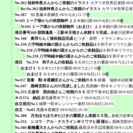
No.362 桂林怜夜さんからご依頼のイラスト
カヲリ＠世界忍者国
08/
Re:No.362 桂林怜夜さんからご依頼のイラスト
カヲリ＠世界忍者
No.367 SS
黒霧＠星鋼京
08/6/3(火) 21:57
№345 ミーア様からの依頼物件
まき＠鍋の国
08/6/4(水) 18:09
№345 ミーア様からの依頼物件（おまけ）
まき＠鍋の国
08/6/4(
発注番号368 那限逢真・三影＠天領さん依頼ＳＳ完成...
多岐川佑華
No 346 奥羽りんく様依頼品完成
むつき・萩野・ドラケン＠レンジ
No.359 八守時緒＠鍋の国さんからのご依頼品(1/3
和子＠リワマヒ国
No.359 八守時緒＠鍋の国さんからのご依頼品(2/3
和子＠リワマ
No.359 八守時緒＠鍋の国さんからのご依頼品(3/3
和子＠リワ
発注 No.374 和子さんの依頼品
モモ＠たけきの藩国
08/6/7(土) 5:4
おまけ１
モモ＠たけきの藩国
08/6/7(土) 5:56
おまけ２
モモ＠たけきの藩国
08/6/8(日) 21:39
No357 吾妻 勲 ＠星鋼京さんからご依頼のＳＳ
鈴藤 瑞樹＠詩歌藩
No.347 黒崎克耶さんのSS完成しました
高原鋼一郎＠キノウツン藩
No,355 久遠寺 那由他さんご依頼のＳＳ
高守千喜＠紅葉国
08/6/8(日
ＮＯ374 納品
癖毛爆男＠アウトウェイ
08/6/8(日) 3:51
自立発注No.1
城華一郎＠レンジャー連邦
08/6/8(日) 20:01
自立・No01
黒霧＠星鋼京
08/6/8(日) 20:26
No.380 月光ほろほろ＠たけきの藩国さん依頼ＳＳ完...
多岐川佑華
No.352 シコウ・アル・ナスライン＠リワマヒ国 様か...
黒崎克耶＠
No.366 船橋鷹大さんからのご依頼品
霧原涼＠芥辺境藩国
08/6/12(木)