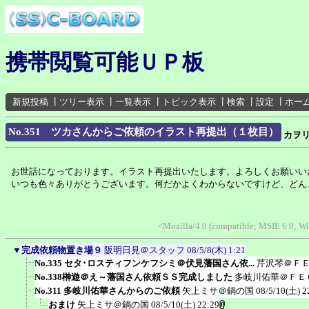
携帯閲覧可能ＵＰ板
新規投稿
┃
ツリー表示
┃
一覧表示
┃
トピック表示
┃
検索
┃
設定
┃
ホー
No.351 ツカさんからご依頼のイラスト再提出（１枚目）
カヲ
お世話になっております。イラスト再提出いたします。よろしくお願いい
いつも色々ありがとうございます。何だかよくわからないですけど、どん
<Mozilla/4.0 (compatible; MSIE 6.0; 
▼
完成依頼物置き場９
阪明日見＠スタッフ
08/5/8(木) 1:21
No.335 セタ･ロスティフンケフシミ＠伏見藩国さん依...
芹沢琴＠Ｆ
No.338榊遊＠え～藩国さん依頼ＳＳ完成しました
多岐川佑華＠ＦＥ
No.311 多岐川佑華さんからのご依頼
矢上ミサ＠鍋の国
08/5/10(土) 2
おまけ
矢上ミサ＠鍋の国
08/5/10(土) 22:29