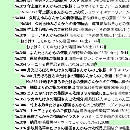
No.364 日向美弥さんご依頼のイラスト
古島三つ実＠羅幻王国
08/6/1
No.373 守上藤丸さんからのご依頼
シュウマイ＠ナニワアームズ商藩
Re:No.373 守上藤丸さんからのご依頼
シュウマイ＠ナニワアーム
No384 久珂あゆみさんからの御依頼品
影法師＠ながみ藩国
08/6/1
No384 久珂あゆみさんからの御依頼品 追加
影法師＠ながみ藩
No.386 竹上木乃様からのご依頼品
志水高末@たけきの藩国
08/6/14(
No.379 ミーアさんからの依頼
モモ＠たけきの藩国
08/6/14(土) 3:4
おまけ１
モモ＠たけきの藩国
08/6/14(土) 3:44
おまけ２
モモ＠たけきの藩国
08/7/5(土) 17:17
No.348 よんたさんからの依頼
八守時緒＠鍋の国
08/6/14(土) 15:44
No.378 黒崎克耶様ご依頼ＳＳ
城華一郎＠レンジャー連邦
08/6/15(
No.354
ソーニャ＠世界忍者国
08/6/15(日) 16:19
No.380 月光ほろほろ＠たけきの藩国さんからのご依頼...
和子＠リワ
No.380 月光ほろほろ＠たけきの藩国さんからのご依頼...
和子＠
No.380 月光ほろほろ＠たけきの藩国さんからのご依頼...
和子
No.370 橘様よりのご指名依頼提出
玄霧弦耶＠玄霧藩国
08/6/16(月)
No.385 こんこ＠たけきの藩国さん依頼ＳＳが完成しま...
多岐川佑華
No.351 ツカ＠たけきの藩国さんご依頼分
緋乃江戌人＠るしにゃん王
No.386 竹上木乃＠たけきの藩国さんからのご依頼品
コダマゆみ＠
No.379 ミーアさまからのご依頼の品
鷺坂祐介＠星鋼京
08/6/17(火)
No.319 黒霧さんからご依頼のイラスト
ヤガミ・ユマ＠鍋の国
08/6/
No.379 納品
癖毛爆男@アウトウェイ
08/6/17(火) 20:08
No.376 多岐川佑華＠たけきの藩国さんからの依頼品
忌闇装介＠秘宝