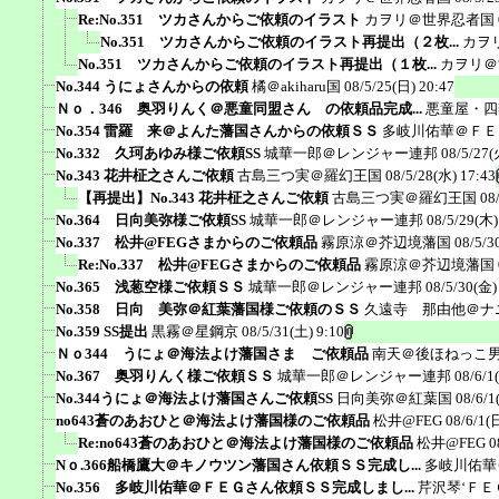
Re:No.351 ツカさんからご依頼のイラスト
カヲリ＠世界忍者国
No.351 ツカさんからご依頼のイラスト再提出（２枚...
カヲ
No.351 ツカさんからご依頼のイラスト再提出（１枚...
カヲリ＠
No.344 うにょさんからの依頼
橘＠akiharu国
08/5/25(日) 20:47
Ｎｏ．346 奥羽りんく＠悪童同盟さん の依頼品完成...
悪童屋・四
No.354 雷羅 来＠よんた藩国さんからの依頼ＳＳ
多岐川佑華＠ＦＥ
No.332 久珂あゆみ様ご依頼SS
城華一郎＠レンジャー連邦
08/5/27(
No.343 花井柾之さんご依頼
古島三つ実＠羅幻王国
08/5/28(水) 17:43
【再提出】No.343 花井柾之さんご依頼
古島三つ実＠羅幻王国
08
No.364 日向美弥様ご依頼SS
城華一郎＠レンジャー連邦
08/5/29(木)
No.337 松井@FEGさまからのご依頼品
霧原涼＠芥辺境藩国
08/5/3
Re:No.337 松井@FEGさまからのご依頼品
霧原涼＠芥辺境藩国
No.365 浅葱空様ご依頼ＳＳ
城華一郎＠レンジャー連邦
08/5/30(金)
No.358 日向 美弥＠紅葉藩国様ご依頼のＳＳ
久遠寺 那由他＠ナ
No.359 SS提出
黒霧＠星鋼京
08/5/31(土) 9:10
Ｎｏ344 うにょ＠海法よけ藩国さま ご依頼品
南天＠後ほねっこ
No.367 奥羽りんく様ご依頼ＳＳ
城華一郎＠レンジャー連邦
08/6/1
No.344うにょ＠海法よけ藩国さんご依頼SS
日向美弥＠紅葉国
08/6/1
no643蒼のあおひと＠海法よけ藩国様のご依頼品
松井@FEG
08/6/1(
Re:no643蒼のあおひと＠海法よけ藩国様のご依頼品
松井@FEG
0
Nｏ.366船橋鷹大＠キノウツン藩国さん依頼ＳＳ完成し...
多岐川佑華
No.356 多岐川佑華＠ＦＥＧさん依頼ＳＳ完成しまし...
芹沢琴‘ＦＥ