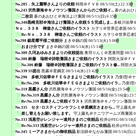
No.285．矢上麗華さんよりの依頼
時雨＠ＦＶＢ
08/5/10(土) 22:33
No,243 沢邑勝海＠キノウツン藩国さんからのご依頼イ...
蒼のあおひ
二枚目
蒼のあおひと＠海法よけ藩国
08/5/11(日) 6:15
No,340黒崎克耶＠海法よけ藩国さん依頼ＳＳ完成しま...
多岐川佑華
Ｎｏ．３３８ 榊遊さんご依頼のイラスト
カヲリ＠世界忍者国
08/5
Re:Ｎｏ．３３８ 榊遊さんご依頼のイラスト
カヲリ＠世界忍者
No298 鋸星耀平様ご依頼分
まき＠鍋の国
08/5/13(火) 3:06
おまけ分です
まき＠鍋の国
08/5/14(水) 15:14
No.309 久珂あゆみさまよりの依頼提出
奥羽りんく＠悪童同盟
08/5/1
No.306 鈴藤 瑞樹＠詩歌藩国さまご依頼のイラスト
阿部火深＠ＦＶ
No.306 鈴藤 瑞樹＠詩歌藩国さまご依頼のイラスト修...
阿部火
No.339 SS提出
黒霧＠星鋼京
08/5/14(水) 23:42
No.296 多岐川佑華＠ＦＥＧさまよりご依頼のイラスト
乃亜I型＠
Re:No.296 多岐川佑華＠ＦＥＧさまよりご依頼のイラ...
乃亜I
No.319 黒霧さん分
沢邑勝海＠キノウツン藩国
08/5/16(金) 23:54
Re:No.319 黒霧さん分
沢邑勝海＠キノウツン藩国
08/5/16(金) 23:
Re:No.319 黒霧さんご依頼イラスト
沢邑勝海＠キノウツン藩国
0
No.335 セタ･ロスティフンケフシミ＠星鋼京さまから...
守上藤丸＠
差し替えをお願い致します。
守上藤丸＠ナニワアームズ商藩国
0
No.333 浅葱空@レンジャー連邦さまのご依頼品
松井@FEG
08/5/18(
Re:No.333 浅葱空@レンジャー連邦さまのご依頼品
松井@FEG
08
No.345 ミーアさまからの御依頼品
影法師＠ながみ藩国
08/5/18(日) 2