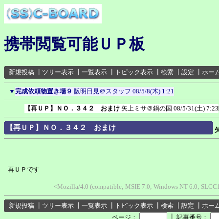
携帯閲覧可能ＵＰ板
新規投稿
┃
ツリー表示
┃
一覧表示
┃
トピック表示
┃
検索
┃
設定
┃
ホー
▼
完成依頼物置き場９
阪明日見＠スタッフ
08/5/8(木) 1:21
【再ＵＰ】ＮＯ．３４２ おまけ
矢上ミサ＠鍋の国
08/5/31(土) 7:23
【再ＵＰ】ＮＯ．３４２ おまけ
再ＵＰです
<Mozilla/4.0 (compatible; MSIE 7.0; Windows NT 6.0; SLCC1
新規投稿
┃
ツリー表示
┃
一覧表示
┃
トピック表示
┃
検索
┃
設定
┃
ホー
┃
ページ：
記事番号：