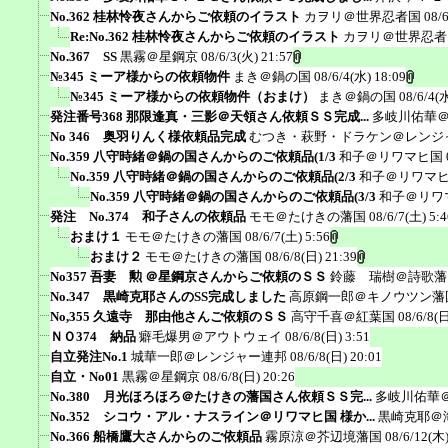
No.362 桂林怜夜さんからご依頼のイラスト
カヲリ＠世界忍者国
08/
Re:No.362 桂林怜夜さんからご依頼のイラスト
カヲリ＠世界忍者
No.367 SS
黒霧＠星鋼京
08/6/3(火) 21:57
№345 ミーア様からの依頼物件
まき＠鍋の国
08/6/4(水) 18:09
№345 ミーア様からの依頼物件（おまけ）
まき＠鍋の国
08/6/4(
発注番号368 那限逢真・三影＠天領さん依頼ＳＳ完成...
多岐川佑華
No 346 奥羽りんく様依頼品完成
むつき・萩野・ドラケン＠レンジ
No.359 八守時緒＠鍋の国さんからのご依頼品(1/3
和子＠リワマヒ国
No.359 八守時緒＠鍋の国さんからのご依頼品(2/3
和子＠リワマ
No.359 八守時緒＠鍋の国さんからのご依頼品(3/3
和子＠リワ
発注 No.374 和子さんの依頼品
モモ＠たけきの藩国
08/6/7(土) 5:4
おまけ１
モモ＠たけきの藩国
08/6/7(土) 5:56
おまけ２
モモ＠たけきの藩国
08/6/8(日) 21:39
No357 吾妻 勲 ＠星鋼京さんからご依頼のＳＳ
鈴藤 瑞樹＠詩歌藩
No.347 黒崎克耶さんのSS完成しました
高原鋼一郎＠キノウツン藩
No,355 久遠寺 那由他さんご依頼のＳＳ
高守千喜＠紅葉国
08/6/8(日
ＮＯ374 納品
癖毛爆男＠アウトウェイ
08/6/8(日) 3:51
自立発注No.1
城華一郎＠レンジャー連邦
08/6/8(日) 20:01
自立・No01
黒霧＠星鋼京
08/6/8(日) 20:26
No.380 月光ほろほろ＠たけきの藩国さん依頼ＳＳ完...
多岐川佑華
No.352 シコウ・アル・ナスライン＠リワマヒ国 様か...
黒崎克耶＠
No.366 船橋鷹大さんからのご依頼品
霧原涼＠芥辺境藩国
08/6/12(木)