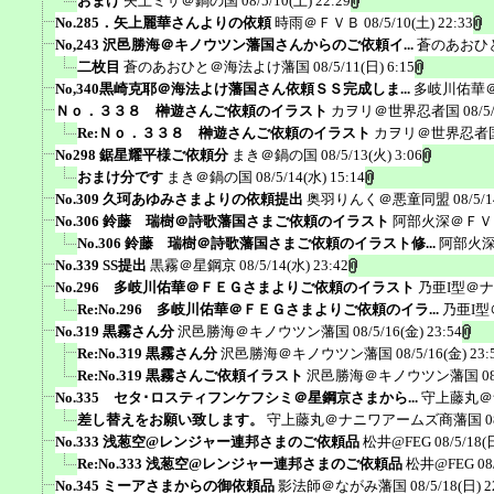
おまけ
矢上ミサ＠鍋の国
08/5/10(土) 22:29
No.285．矢上麗華さんよりの依頼
時雨＠ＦＶＢ
08/5/10(土) 22:33
No,243 沢邑勝海＠キノウツン藩国さんからのご依頼イ...
蒼のあおひ
二枚目
蒼のあおひと＠海法よけ藩国
08/5/11(日) 6:15
No,340黒崎克耶＠海法よけ藩国さん依頼ＳＳ完成しま...
多岐川佑華
Ｎｏ．３３８ 榊遊さんご依頼のイラスト
カヲリ＠世界忍者国
08/5
Re:Ｎｏ．３３８ 榊遊さんご依頼のイラスト
カヲリ＠世界忍者
No298 鋸星耀平様ご依頼分
まき＠鍋の国
08/5/13(火) 3:06
おまけ分です
まき＠鍋の国
08/5/14(水) 15:14
No.309 久珂あゆみさまよりの依頼提出
奥羽りんく＠悪童同盟
08/5/1
No.306 鈴藤 瑞樹＠詩歌藩国さまご依頼のイラスト
阿部火深＠ＦＶ
No.306 鈴藤 瑞樹＠詩歌藩国さまご依頼のイラスト修...
阿部火
No.339 SS提出
黒霧＠星鋼京
08/5/14(水) 23:42
No.296 多岐川佑華＠ＦＥＧさまよりご依頼のイラスト
乃亜I型＠
Re:No.296 多岐川佑華＠ＦＥＧさまよりご依頼のイラ...
乃亜I
No.319 黒霧さん分
沢邑勝海＠キノウツン藩国
08/5/16(金) 23:54
Re:No.319 黒霧さん分
沢邑勝海＠キノウツン藩国
08/5/16(金) 23:
Re:No.319 黒霧さんご依頼イラスト
沢邑勝海＠キノウツン藩国
0
No.335 セタ･ロスティフンケフシミ＠星鋼京さまから...
守上藤丸＠
差し替えをお願い致します。
守上藤丸＠ナニワアームズ商藩国
0
No.333 浅葱空@レンジャー連邦さまのご依頼品
松井@FEG
08/5/18(
Re:No.333 浅葱空@レンジャー連邦さまのご依頼品
松井@FEG
08
No.345 ミーアさまからの御依頼品
影法師＠ながみ藩国
08/5/18(日) 2