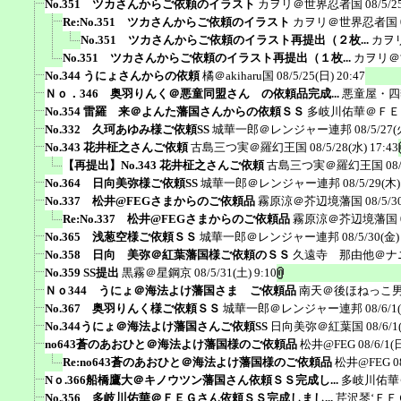
No.351 ツカさんからご依頼のイラスト
カヲリ＠世界忍者国
08/5/2
Re:No.351 ツカさんからご依頼のイラスト
カヲリ＠世界忍者国
No.351 ツカさんからご依頼のイラスト再提出（２枚...
カヲ
No.351 ツカさんからご依頼のイラスト再提出（１枚...
カヲリ＠
No.344 うにょさんからの依頼
橘＠akiharu国
08/5/25(日) 20:47
Ｎｏ．346 奥羽りんく＠悪童同盟さん の依頼品完成...
悪童屋・四
No.354 雷羅 来＠よんた藩国さんからの依頼ＳＳ
多岐川佑華＠ＦＥ
No.332 久珂あゆみ様ご依頼SS
城華一郎＠レンジャー連邦
08/5/27(
No.343 花井柾之さんご依頼
古島三つ実＠羅幻王国
08/5/28(水) 17:43
【再提出】No.343 花井柾之さんご依頼
古島三つ実＠羅幻王国
08
No.364 日向美弥様ご依頼SS
城華一郎＠レンジャー連邦
08/5/29(木)
No.337 松井@FEGさまからのご依頼品
霧原涼＠芥辺境藩国
08/5/3
Re:No.337 松井@FEGさまからのご依頼品
霧原涼＠芥辺境藩国
No.365 浅葱空様ご依頼ＳＳ
城華一郎＠レンジャー連邦
08/5/30(金)
No.358 日向 美弥＠紅葉藩国様ご依頼のＳＳ
久遠寺 那由他＠ナ
No.359 SS提出
黒霧＠星鋼京
08/5/31(土) 9:10
Ｎｏ344 うにょ＠海法よけ藩国さま ご依頼品
南天＠後ほねっこ
No.367 奥羽りんく様ご依頼ＳＳ
城華一郎＠レンジャー連邦
08/6/1
No.344うにょ＠海法よけ藩国さんご依頼SS
日向美弥＠紅葉国
08/6/1
no643蒼のあおひと＠海法よけ藩国様のご依頼品
松井@FEG
08/6/1(
Re:no643蒼のあおひと＠海法よけ藩国様のご依頼品
松井@FEG
0
Nｏ.366船橋鷹大＠キノウツン藩国さん依頼ＳＳ完成し...
多岐川佑華
No.356 多岐川佑華＠ＦＥＧさん依頼ＳＳ完成しまし...
芹沢琴‘ＦＥ