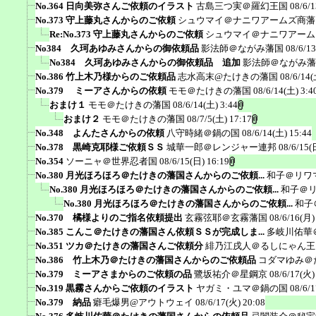
No.364 日向美弥さんご依頼のイラスト
古島三つ実＠羅幻王国
08/6/1
No.373 守上藤丸さんからのご依頼
シュウマイ＠ナニワアームズ商藩
Re:No.373 守上藤丸さんからのご依頼
シュウマイ＠ナニワアーム
No384 久珂あゆみさんからの御依頼品
影法師＠ながみ藩国
08/6/1
No384 久珂あゆみさんからの御依頼品 追加
影法師＠ながみ藩
No.386 竹上木乃様からのご依頼品
志水高末@たけきの藩国
08/6/14(
No.379 ミーアさんからの依頼
モモ＠たけきの藩国
08/6/14(土) 3:4
おまけ１
モモ＠たけきの藩国
08/6/14(土) 3:44
おまけ２
モモ＠たけきの藩国
08/7/5(土) 17:17
No.348 よんたさんからの依頼
八守時緒＠鍋の国
08/6/14(土) 15:44
No.378 黒崎克耶様ご依頼ＳＳ
城華一郎＠レンジャー連邦
08/6/15(
No.354
ソーニャ＠世界忍者国
08/6/15(日) 16:19
No.380 月光ほろほろ＠たけきの藩国さんからのご依頼...
和子＠リワ
No.380 月光ほろほろ＠たけきの藩国さんからのご依頼...
和子＠
No.380 月光ほろほろ＠たけきの藩国さんからのご依頼...
和子
No.370 橘様よりのご指名依頼提出
玄霧弦耶＠玄霧藩国
08/6/16(月)
No.385 こんこ＠たけきの藩国さん依頼ＳＳが完成しま...
多岐川佑華
No.351 ツカ＠たけきの藩国さんご依頼分
緋乃江戌人＠るしにゃん王
No.386 竹上木乃＠たけきの藩国さんからのご依頼品
コダマゆみ＠
No.379 ミーアさまからのご依頼の品
鷺坂祐介＠星鋼京
08/6/17(火)
No.319 黒霧さんからご依頼のイラスト
ヤガミ・ユマ＠鍋の国
08/6/
No.379 納品
癖毛爆男@アウトウェイ
08/6/17(火) 20:08