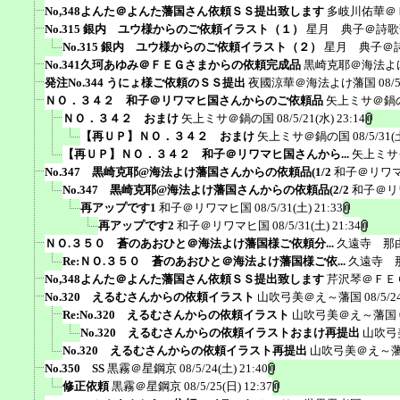
No,348よんた＠よんた藩国さん依頼ＳＳ提出致します
多岐川佑華＠
No.315 銀内 ユウ様からのご依頼イラスト（１）
星月 典子＠詩歌
No.315 銀内 ユウ様からのご依頼イラスト（２）
星月 典子＠
No.341久珂あゆみ＠ＦＥＧさまからの依頼完成品
黒崎克耶＠海法よ
発注No.344 うにょ様ご依頼のＳＳ提出
夜國涼華＠海法よけ藩国
08/
ＮＯ．３４２ 和子＠リワマヒ国さんからのご依頼品
矢上ミサ＠鍋
ＮＯ．３４２ おまけ
矢上ミサ＠鍋の国
08/5/21(水) 23:14
【再ＵＰ】ＮＯ．３４２ おまけ
矢上ミサ＠鍋の国
08/5/31(
【再ＵＰ】ＮＯ．３４２ 和子＠リワマヒ国さんから...
矢上ミサ
No.347 黒崎克耶@海法よけ藩国さんからの依頼品(1/2
和子＠リワ
No.347 黒崎克耶@海法よけ藩国さんからの依頼品(2/2
和子＠リ
再アップです1
和子＠リワマヒ国
08/5/31(土) 21:33
再アップです2
和子＠リワマヒ国
08/5/31(土) 21:34
ＮＯ.３５０ 蒼のあおひと＠海法よけ藩国様ご依頼分...
久遠寺 那
Re:ＮＯ.３５０ 蒼のあおひと＠海法よけ藩国様ご依...
久遠寺 
No,348よんた＠よんた藩国さん依頼ＳＳ提出致します
芹沢琴＠ＦＥ
No.320 えるむさんからの依頼イラスト
山吹弓美＠え～藩国
08/5/2
Re:No.320 えるむさんからの依頼イラスト
山吹弓美＠え～藩国
No.320 えるむさんからの依頼イラストおまけ再提出
山吹弓
No.320 えるむさんからの依頼イラスト再提出
山吹弓美＠え～
No.350 SS
黒霧＠星鋼京
08/5/24(土) 21:40
修正依頼
黒霧＠星鋼京
08/5/25(日) 12:37