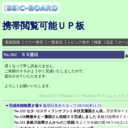
携帯閲覧可能ＵＰ板
新規投稿
┃
ツリー表示
┃
一覧表示
┃
トピック表示
┃
検索
┃
設定
┃
ホー
No.362 ＳＳ提出
遅くなって申し訳ありません。
ご依頼のＳＳがようやく完成いたしましたので、
提出させていただきます。
よろしくお願いいたします。
<Mozilla/5.0 (Windows; U; Windows NT 5.1; ja; rv:1.8.1
▼
完成依頼物置き場９
阪明日見＠スタッフ
08/5/8(木) 1:21
No.335 セタ･ロスティフンケフシミ＠伏見藩国さん依...
芹沢琴＠Ｆ
No.338榊遊＠え～藩国さん依頼ＳＳ完成しました
多岐川佑華＠ＦＥ
No.311 多岐川佑華さんからのご依頼
矢上ミサ＠鍋の国
08/5/10(土) 2