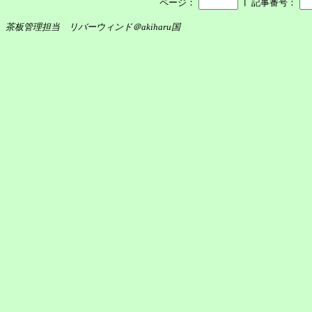
┃
ページ：
記事番号：
茶板管理担当 リバーウィンド＠akiharu国