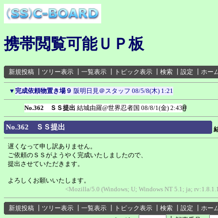
携帯閲覧可能ＵＰ板
新規投稿
┃
ツリー表示
┃
一覧表示
┃
トピック表示
┃
検索
┃
設定
┃
ホー
▼
完成依頼物置き場９
阪明日見＠スタッフ
08/5/8(木) 1:21
No.362 ＳＳ提出
結城由羅@世界忍者国
08/8/1(金) 2:43
No.362 ＳＳ提出
遅くなって申し訳ありません。
ご依頼のＳＳがようやく完成いたしましたので、
提出させていただきます。
よろしくお願いいたします。
<Mozilla/5.0 (Windows; U; Windows NT 5.1; ja; rv:1.8.1
新規投稿
┃
ツリー表示
┃
一覧表示
┃
トピック表示
┃
検索
┃
設定
┃
ホー