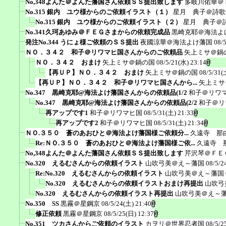
No,348よんた＠よんた藩国さん依頼ＳＳ提出致します
多岐川佑華＠
No.315 銀内 ユウ様からのご依頼イラスト（１）
星月 典子＠詩歌
No.315 銀内 ユウ様からのご依頼イラスト（２）
星月 典子＠
No.341久珂あゆみ＠ＦＥＧさまからの依頼完成品
黒崎克耶＠海法よ
発注No.344 うにょ様ご依頼のＳＳ提出
夜國涼華＠海法よけ藩国
08/
ＮＯ．３４２ 和子＠リワマヒ国さんからのご依頼品
矢上ミサ＠鍋
ＮＯ．３４２ おまけ
矢上ミサ＠鍋の国
08/5/21(水) 23:14
【再ＵＰ】ＮＯ．３４２ おまけ
矢上ミサ＠鍋の国
08/5/31(
【再ＵＰ】ＮＯ．３４２ 和子＠リワマヒ国さんから...
矢上ミサ
No.347 黒崎克耶@海法よけ藩国さんからの依頼品(1/2
和子＠リワ
No.347 黒崎克耶@海法よけ藩国さんからの依頼品(2/2
和子＠リ
再アップです1
和子＠リワマヒ国
08/5/31(土) 21:33
再アップです2
和子＠リワマヒ国
08/5/31(土) 21:34
ＮＯ.３５０ 蒼のあおひと＠海法よけ藩国様ご依頼分...
久遠寺 那
Re:ＮＯ.３５０ 蒼のあおひと＠海法よけ藩国様ご依...
久遠寺 
No,348よんた＠よんた藩国さん依頼ＳＳ提出致します
芹沢琴＠ＦＥ
No.320 えるむさんからの依頼イラスト
山吹弓美＠え～藩国
08/5/2
Re:No.320 えるむさんからの依頼イラスト
山吹弓美＠え～藩国
No.320 えるむさんからの依頼イラストおまけ再提出
山吹弓
No.320 えるむさんからの依頼イラスト再提出
山吹弓美＠え～
No.350 SS
黒霧＠星鋼京
08/5/24(土) 21:40
修正依頼
黒霧＠星鋼京
08/5/25(日) 12:37
No.351 ツカさんからご依頼のイラスト
カヲリ＠世界忍者国
08/5/2