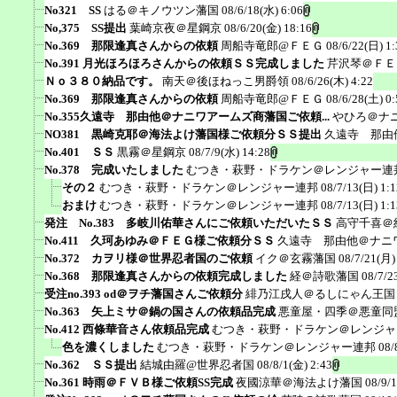
No321 SS
はる＠キノウツン藩国
08/6/18(水) 6:06
No,375 SS提出
葉崎京夜＠星鋼京
08/6/20(金) 18:16
No.369 那限逢真さんからの依頼
周船寺竜郎@ＦＥＧ
08/6/22(日) 1:
No.391 月光ほろほろさんからの依頼ＳＳ完成しました
芹沢琴＠ＦＥ
Ｎｏ３８０納品です。
南天＠後ほねっこ男爵領
08/6/26(木) 4:22
No.369 那限逢真さんからの依頼
周船寺竜郎@ＦＥＧ
08/6/28(土) 0:
No.355久遠寺 那由他＠ナニワアームズ商藩国ご依頼...
やひろ＠ナ
NO381 黒崎克耶＠海法よけ藩国様ご依頼分ＳＳ提出
久遠寺 那由
No.401 ＳＳ
黒霧＠星鋼京
08/7/9(水) 14:28
No.378 完成いたしました
むつき・萩野・ドラケン＠レンジャー連
その２
むつき・萩野・ドラケン＠レンジャー連邦
08/7/13(日) 1:1
おまけ
むつき・萩野・ドラケン＠レンジャー連邦
08/7/13(日) 1:1
発注 No.383 多岐川佑華さんにご依頼いただいたＳＳ
高守千喜＠
No.411 久珂あゆみ＠ＦＥＧ様ご依頼分ＳＳ
久遠寺 那由他＠ナニ
No.372 カヲリ様＠世界忍者国のご依頼
イク＠玄霧藩国
08/7/21(月)
No.368 那限逢真さんからの依頼完成しました
経＠詩歌藩国
08/7/2
受注no.393 od＠ヲチ藩国さんご依頼分
緋乃江戌人＠るしにゃん王国
No.363 矢上ミサ＠鍋の国さんの依頼品完成
悪童屋・四季＠悪童同
No.412 西條華音さん依頼品完成
むつき・萩野・ドラケン＠レンジャ
色を濃くしました
むつき・萩野・ドラケン＠レンジャー連邦
08/
No.362 ＳＳ提出
結城由羅@世界忍者国
08/8/1(金) 2:43
No.361 時雨＠ＦＶＢ様ご依頼SS完成
夜國涼華＠海法よけ藩国
08/9/