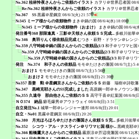
No.362 桂林怜夜さんからご依頼のイラスト
カヲリ＠世界忍者国
08/
Re:No.362 桂林怜夜さんからご依頼のイラスト
カヲリ＠世界忍者
No.367 SS
黒霧＠星鋼京
08/6/3(火) 21:57
≪
№345 ミーア様からの依頼物件
まき＠鍋の国
08/6/4(水) 18:09
№345 ミーア様からの依頼物件（おまけ）
まき＠鍋の国
08/6/4(
発注番号368 那限逢真・三影＠天領さん依頼ＳＳ完成...
多岐川佑華
No 346 奥羽りんく様依頼品完成
むつき・萩野・ドラケン＠レンジ
No.359 八守時緒＠鍋の国さんからのご依頼品(1/3
和子＠リワマヒ国
No.359 八守時緒＠鍋の国さんからのご依頼品(2/3
和子＠リワマ
No.359 八守時緒＠鍋の国さんからのご依頼品(3/3
和子＠リワ
発注 No.374 和子さんの依頼品
モモ＠たけきの藩国
08/6/7(土) 5:4
おまけ１
モモ＠たけきの藩国
08/6/7(土) 5:56
おまけ２
モモ＠たけきの藩国
08/6/8(日) 21:39
No357 吾妻 勲 ＠星鋼京さんからご依頼のＳＳ
鈴藤 瑞樹＠詩歌藩
No.347 黒崎克耶さんのSS完成しました
高原鋼一郎＠キノウツン藩
No,355 久遠寺 那由他さんご依頼のＳＳ
高守千喜＠紅葉国
08/6/8(日
ＮＯ374 納品
癖毛爆男＠アウトウェイ
08/6/8(日) 3:51
自立発注No.1
城華一郎＠レンジャー連邦
08/6/8(日) 20:01
自立・No01
黒霧＠星鋼京
08/6/8(日) 20:26
No.380 月光ほろほろ＠たけきの藩国さん依頼ＳＳ完...
多岐川佑華
No.352 シコウ・アル・ナスライン＠リワマヒ国 様か...
黒崎克耶＠
No.366 船橋鷹大さんからのご依頼品
霧原涼＠芥辺境藩国
08/6/12(木)
No.364 日向美弥さんご依頼のイラスト
古島三つ実＠羅幻王国
08/6/1