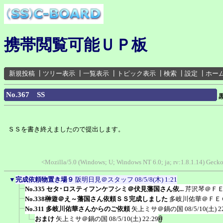
携帯閲覧可能ＵＰ板
新規投稿
┃
ツリー表示
┃
一覧表示
┃
トピック表示
┃
検索
┃
設定
┃
ホー
No.367 SS
ＳＳを書き終えましたので提出します。
<Mozilla/5.0 (Windows; U; Windows NT 6.0; ja; rv:1.8.1.14) Gec
▼
完成依頼物置き場９
阪明日見＠スタッフ
08/5/8(木) 1:21
No.335 セタ･ロスティフンケフシミ＠伏見藩国さん依...
芹沢琴＠Ｆ
No.338榊遊＠え～藩国さん依頼ＳＳ完成しました
多岐川佑華＠ＦＥ
No.311 多岐川佑華さんからのご依頼
矢上ミサ＠鍋の国
08/5/10(土) 2
おまけ
矢上ミサ＠鍋の国
08/5/10(土) 22:29