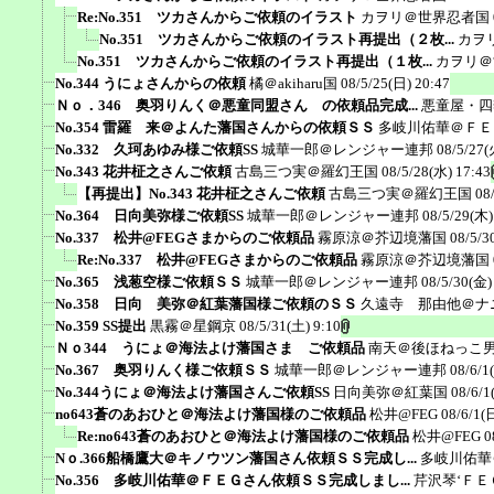
Re:No.351 ツカさんからご依頼のイラスト
カヲリ＠世界忍者国
No.351 ツカさんからご依頼のイラスト再提出（２枚...
カヲ
No.351 ツカさんからご依頼のイラスト再提出（１枚...
カヲリ＠
No.344 うにょさんからの依頼
橘＠akiharu国
08/5/25(日) 20:47
Ｎｏ．346 奥羽りんく＠悪童同盟さん の依頼品完成...
悪童屋・四
No.354 雷羅 来＠よんた藩国さんからの依頼ＳＳ
多岐川佑華＠ＦＥ
No.332 久珂あゆみ様ご依頼SS
城華一郎＠レンジャー連邦
08/5/27(
No.343 花井柾之さんご依頼
古島三つ実＠羅幻王国
08/5/28(水) 17:43
【再提出】No.343 花井柾之さんご依頼
古島三つ実＠羅幻王国
08
No.364 日向美弥様ご依頼SS
城華一郎＠レンジャー連邦
08/5/29(木)
No.337 松井@FEGさまからのご依頼品
霧原涼＠芥辺境藩国
08/5/3
Re:No.337 松井@FEGさまからのご依頼品
霧原涼＠芥辺境藩国
No.365 浅葱空様ご依頼ＳＳ
城華一郎＠レンジャー連邦
08/5/30(金)
No.358 日向 美弥＠紅葉藩国様ご依頼のＳＳ
久遠寺 那由他＠ナ
No.359 SS提出
黒霧＠星鋼京
08/5/31(土) 9:10
Ｎｏ344 うにょ＠海法よけ藩国さま ご依頼品
南天＠後ほねっこ
No.367 奥羽りんく様ご依頼ＳＳ
城華一郎＠レンジャー連邦
08/6/1
No.344うにょ＠海法よけ藩国さんご依頼SS
日向美弥＠紅葉国
08/6/1
no643蒼のあおひと＠海法よけ藩国様のご依頼品
松井@FEG
08/6/1(
Re:no643蒼のあおひと＠海法よけ藩国様のご依頼品
松井@FEG
0
Nｏ.366船橋鷹大＠キノウツン藩国さん依頼ＳＳ完成し...
多岐川佑華
No.356 多岐川佑華＠ＦＥＧさん依頼ＳＳ完成しまし...
芹沢琴‘ＦＥ