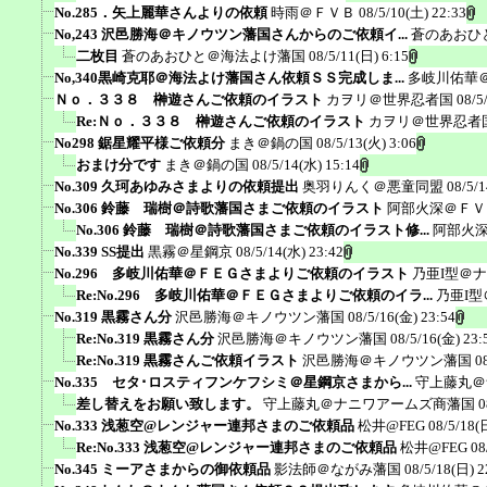
No.285．矢上麗華さんよりの依頼
時雨＠ＦＶＢ
08/5/10(土) 22:33
No,243 沢邑勝海＠キノウツン藩国さんからのご依頼イ...
蒼のあおひ
二枚目
蒼のあおひと＠海法よけ藩国
08/5/11(日) 6:15
No,340黒崎克耶＠海法よけ藩国さん依頼ＳＳ完成しま...
多岐川佑華
Ｎｏ．３３８ 榊遊さんご依頼のイラスト
カヲリ＠世界忍者国
08/5
Re:Ｎｏ．３３８ 榊遊さんご依頼のイラスト
カヲリ＠世界忍者
No298 鋸星耀平様ご依頼分
まき＠鍋の国
08/5/13(火) 3:06
おまけ分です
まき＠鍋の国
08/5/14(水) 15:14
No.309 久珂あゆみさまよりの依頼提出
奥羽りんく＠悪童同盟
08/5/1
No.306 鈴藤 瑞樹＠詩歌藩国さまご依頼のイラスト
阿部火深＠ＦＶ
No.306 鈴藤 瑞樹＠詩歌藩国さまご依頼のイラスト修...
阿部火
No.339 SS提出
黒霧＠星鋼京
08/5/14(水) 23:42
No.296 多岐川佑華＠ＦＥＧさまよりご依頼のイラスト
乃亜I型＠
Re:No.296 多岐川佑華＠ＦＥＧさまよりご依頼のイラ...
乃亜I
No.319 黒霧さん分
沢邑勝海＠キノウツン藩国
08/5/16(金) 23:54
Re:No.319 黒霧さん分
沢邑勝海＠キノウツン藩国
08/5/16(金) 23:
Re:No.319 黒霧さんご依頼イラスト
沢邑勝海＠キノウツン藩国
0
No.335 セタ･ロスティフンケフシミ＠星鋼京さまから...
守上藤丸＠
差し替えをお願い致します。
守上藤丸＠ナニワアームズ商藩国
0
No.333 浅葱空@レンジャー連邦さまのご依頼品
松井@FEG
08/5/18(
Re:No.333 浅葱空@レンジャー連邦さまのご依頼品
松井@FEG
08
No.345 ミーアさまからの御依頼品
影法師＠ながみ藩国
08/5/18(日) 2