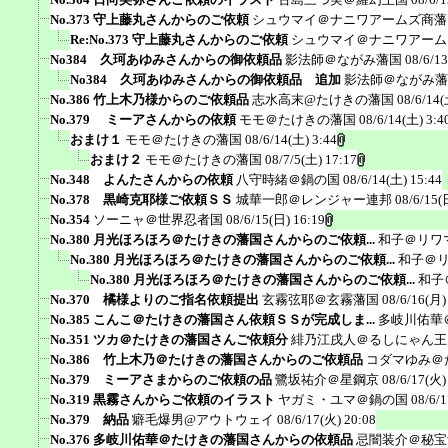
No.373 守上藤丸さんからのご依頼
シュウマイ＠ナニワアームズ商藩
Re:No.373 守上藤丸さんからのご依頼
シュウマイ＠ナニワアーム
No384 久珂あゆみさんからの御依頼品
影法師＠ながみ藩国
08/6/1
No384 久珂あゆみさんからの御依頼品 追加
影法師＠ながみ藩
No.386 竹上木乃様からのご依頼品
志水高末@たけきの藩国
08/6/14(
No.379 ミーアさんからの依頼
モモ＠たけきの藩国
08/6/14(土) 3:4
おまけ１
モモ＠たけきの藩国
08/6/14(土) 3:44
おまけ２
モモ＠たけきの藩国
08/7/5(土) 17:17
No.348 よんたさんからの依頼
八守時緒＠鍋の国
08/6/14(土) 15:44
No.378 黒崎克耶様ご依頼ＳＳ
城華一郎＠レンジャー連邦
08/6/15(
No.354
ソーニャ＠世界忍者国
08/6/15(日) 16:19
No.380 月光ほろほろ＠たけきの藩国さんからのご依頼...
和子＠リワ
No.380 月光ほろほろ＠たけきの藩国さんからのご依頼...
和子＠
No.380 月光ほろほろ＠たけきの藩国さんからのご依頼...
和子
No.370 橘様よりのご指名依頼提出
玄霧弦耶＠玄霧藩国
08/6/16(月)
No.385 こんこ＠たけきの藩国さん依頼ＳＳが完成しま...
多岐川佑華
No.351 ツカ＠たけきの藩国さんご依頼分
緋乃江戌人＠るしにゃん王
No.386 竹上木乃＠たけきの藩国さんからのご依頼品
コダマゆみ＠
No.379 ミーアさまからのご依頼の品
鷺坂祐介＠星鋼京
08/6/17(火)
No.319 黒霧さんからご依頼のイラスト
ヤガミ・ユマ＠鍋の国
08/6/
No.379 納品
癖毛爆男@アウトウェイ
08/6/17(火) 20:08
No.376 多岐川佑華＠たけきの藩国さんからの依頼品
忌闇装介＠秘宝