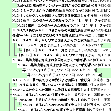
No.333 浅葱空@レンジャー連邦さまのご依頼品
松井@FEG
08/5/18(
Re:No.333 浅葱空@レンジャー連邦さまのご依頼品
松井@FEG
08
No.345 ミーアさまからの御依頼品
影法師＠ながみ藩国
08/5/18(日) 2
No,348よんた＠よんた藩国さん依頼ＳＳ提出致します
多岐川佑華＠
No.315 銀内 ユウ様からのご依頼イラスト（１）
星月 典子＠詩歌
No.315 銀内 ユウ様からのご依頼イラスト（２）
星月 典子＠
No.341久珂あゆみ＠ＦＥＧさまからの依頼完成品
黒崎克耶＠海法よ
発注No.344 うにょ様ご依頼のＳＳ提出
夜國涼華＠海法よけ藩国
08/
ＮＯ．３４２ 和子＠リワマヒ国さんからのご依頼品
矢上ミサ＠鍋
ＮＯ．３４２ おまけ
矢上ミサ＠鍋の国
08/5/21(水) 23:14
【再ＵＰ】ＮＯ．３４２ おまけ
矢上ミサ＠鍋の国
08/5/31(
【再ＵＰ】ＮＯ．３４２ 和子＠リワマヒ国さんから...
矢上ミサ
No.347 黒崎克耶@海法よけ藩国さんからの依頼品(1/2
和子＠リワ
No.347 黒崎克耶@海法よけ藩国さんからの依頼品(2/2
和子＠リ
再アップです1
和子＠リワマヒ国
08/5/31(土) 21:33
再アップです2
和子＠リワマヒ国
08/5/31(土) 21:34
ＮＯ.３５０ 蒼のあおひと＠海法よけ藩国様ご依頼分...
久遠寺 那
Re:ＮＯ.３５０ 蒼のあおひと＠海法よけ藩国様ご依...
久遠寺 
No,348よんた＠よんた藩国さん依頼ＳＳ提出致します
芹沢琴＠ＦＥ
No.320 えるむさんからの依頼イラスト
山吹弓美＠え～藩国
08/5/2
Re:No.320 えるむさんからの依頼イラスト
山吹弓美＠え～藩国
No.320 えるむさんからの依頼イラストおまけ再提出
山吹弓
No.320 えるむさんからの依頼イラスト再提出
山吹弓美＠え～