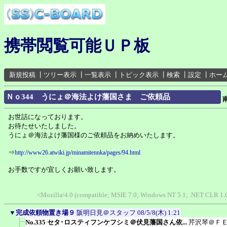
携帯閲覧可能ＵＰ板
新規投稿
┃
ツリー表示
┃
一覧表示
┃
トピック表示
┃
検索
┃
設定
┃
ホー
Ｎｏ344 うにょ＠海法よけ藩国さま ご依頼品
お世話になっております。
お待たせいたしました。
うにょ＠海法よけ藩国様のご依頼品をお納めいたします。
⇒
http://www26.atwiki.jp/minamitennka/pages/94.html
お手数ですが宜しくお願い致します。
<Mozilla/4.0 (compatible; MSIE 7.0; Windows NT 5.1; .NET CLR 1.
▼
完成依頼物置き場９
阪明日見＠スタッフ
08/5/8(木) 1:21
No.335 セタ･ロスティフンケフシミ＠伏見藩国さん依...
芹沢琴＠Ｆ