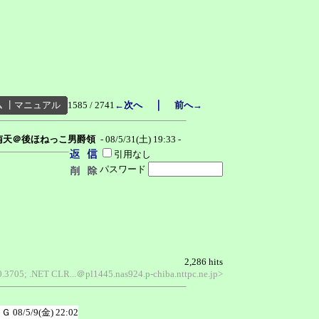
｜
ム
┃
マニュアル
1585 / 2741
←次へ
前へ→
南天＠後ほねっこ男爵領
- 08/5/31(土) 19:33 -
引用なし
パスワード
2,286 hits
0.3705; .NET CLR...＠pl1445.nas924.p-chiba.nttpc.ne.jp>
ＥＧ
08/5/9(金) 22:02