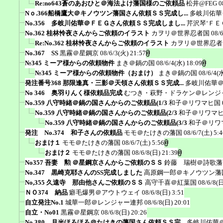
Re:no643蒼のあおひと＠海法よけ藩国様のご依頼品
松井@FEG
0
Nｏ.366船橋鷹大＠キノウツン藩国さん依頼ＳＳ完成し...
多岐川佑華
No.356 多岐川佑華＠ＦＥＧさん依頼ＳＳ完成しまし...
芹沢琴‘ＦＥ
No.362 桂林怜夜さんからご依頼のイラスト
カヲリ＠世界忍者国
08/
Re:No.362 桂林怜夜さんからご依頼のイラスト
カヲリ＠世界忍者
No.367 SS
黒霧＠星鋼京
08/6/3(火) 21:57
№345 ミーア様からの依頼物件
まき＠鍋の国
08/6/4(水) 18:09
№345 ミーア様からの依頼物件（おまけ）
まき＠鍋の国
08/6/4(
発注番号368 那限逢真・三影＠天領さん依頼ＳＳ完成...
多岐川佑華
No 346 奥羽りんく様依頼品完成
むつき・萩野・ドラケン＠レンジ
No.359 八守時緒＠鍋の国さんからのご依頼品(1/3
和子＠リワマヒ国
No.359 八守時緒＠鍋の国さんからのご依頼品(2/3
和子＠リワマ
No.359 八守時緒＠鍋の国さんからのご依頼品(3/3
和子＠リワ
発注 No.374 和子さんの依頼品
モモ＠たけきの藩国
08/6/7(土) 5:4
おまけ１
モモ＠たけきの藩国
08/6/7(土) 5:56
おまけ２
モモ＠たけきの藩国
08/6/8(日) 21:39
No357 吾妻 勲 ＠星鋼京さんからご依頼のＳＳ
鈴藤 瑞樹＠詩歌藩
No.347 黒崎克耶さんのSS完成しました
高原鋼一郎＠キノウツン藩
No,355 久遠寺 那由他さんご依頼のＳＳ
高守千喜＠紅葉国
08/6/8(日
ＮＯ374 納品
癖毛爆男＠アウトウェイ
08/6/8(日) 3:51
自立発注No.1
城華一郎＠レンジャー連邦
08/6/8(日) 20:01
自立・No01
黒霧＠星鋼京
08/6/8(日) 20:26
No.380 月光ほろほろ＠たけきの藩国さん依頼ＳＳ完...
多岐川佑華