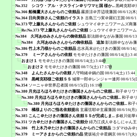
No.352 シコウ・アル・ナスライン＠リワマヒ国 様か...
黒崎克耶＠
No.366 船橋鷹大さんからのご依頼品
霧原涼＠芥辺境藩国
08/6/12(木)
No.364 日向美弥さんご依頼のイラスト
古島三つ実＠羅幻王国
08/6/1
No.373 守上藤丸さんからのご依頼
シュウマイ＠ナニワアームズ商藩
Re:No.373 守上藤丸さんからのご依頼
シュウマイ＠ナニワアーム
No384 久珂あゆみさんからの御依頼品
影法師＠ながみ藩国
08/6/1
No384 久珂あゆみさんからの御依頼品 追加
影法師＠ながみ藩
No.386 竹上木乃様からのご依頼品
志水高末@たけきの藩国
08/6/14(
No.379 ミーアさんからの依頼
モモ＠たけきの藩国
08/6/14(土) 3:4
おまけ１
モモ＠たけきの藩国
08/6/14(土) 3:44
おまけ２
モモ＠たけきの藩国
08/7/5(土) 17:17
No.348 よんたさんからの依頼
八守時緒＠鍋の国
08/6/14(土) 15:44
No.378 黒崎克耶様ご依頼ＳＳ
城華一郎＠レンジャー連邦
08/6/15(
No.354
ソーニャ＠世界忍者国
08/6/15(日) 16:19
No.380 月光ほろほろ＠たけきの藩国さんからのご依頼...
和子＠リワ
No.380 月光ほろほろ＠たけきの藩国さんからのご依頼...
和子＠
No.380 月光ほろほろ＠たけきの藩国さんからのご依頼...
和子
No.370 橘様よりのご指名依頼提出
玄霧弦耶＠玄霧藩国
08/6/16(月)
No.385 こんこ＠たけきの藩国さん依頼ＳＳが完成しま...
多岐川佑華
No.351 ツカ＠たけきの藩国さんご依頼分
緋乃江戌人＠るしにゃん王
No.386 竹上木乃＠たけきの藩国さんからのご依頼品
コダマゆみ＠
No.379 ミーアさまからのご依頼の品
鷺坂祐介＠星鋼京
08/6/17(火)