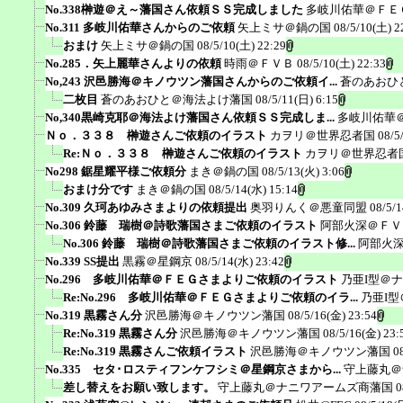
No.338榊遊＠え～藩国さん依頼ＳＳ完成しました
多岐川佑華＠ＦＥ
No.311 多岐川佑華さんからのご依頼
矢上ミサ＠鍋の国
08/5/10(土) 2
おまけ
矢上ミサ＠鍋の国
08/5/10(土) 22:29
No.285．矢上麗華さんよりの依頼
時雨＠ＦＶＢ
08/5/10(土) 22:33
No,243 沢邑勝海＠キノウツン藩国さんからのご依頼イ...
蒼のあおひ
二枚目
蒼のあおひと＠海法よけ藩国
08/5/11(日) 6:15
No,340黒崎克耶＠海法よけ藩国さん依頼ＳＳ完成しま...
多岐川佑華
Ｎｏ．３３８ 榊遊さんご依頼のイラスト
カヲリ＠世界忍者国
08/5
Re:Ｎｏ．３３８ 榊遊さんご依頼のイラスト
カヲリ＠世界忍者
No298 鋸星耀平様ご依頼分
まき＠鍋の国
08/5/13(火) 3:06
おまけ分です
まき＠鍋の国
08/5/14(水) 15:14
No.309 久珂あゆみさまよりの依頼提出
奥羽りんく＠悪童同盟
08/5/1
No.306 鈴藤 瑞樹＠詩歌藩国さまご依頼のイラスト
阿部火深＠ＦＶ
No.306 鈴藤 瑞樹＠詩歌藩国さまご依頼のイラスト修...
阿部火
No.339 SS提出
黒霧＠星鋼京
08/5/14(水) 23:42
No.296 多岐川佑華＠ＦＥＧさまよりご依頼のイラスト
乃亜I型＠
Re:No.296 多岐川佑華＠ＦＥＧさまよりご依頼のイラ...
乃亜I
No.319 黒霧さん分
沢邑勝海＠キノウツン藩国
08/5/16(金) 23:54
Re:No.319 黒霧さん分
沢邑勝海＠キノウツン藩国
08/5/16(金) 23:
Re:No.319 黒霧さんご依頼イラスト
沢邑勝海＠キノウツン藩国
0
No.335 セタ･ロスティフンケフシミ＠星鋼京さまから...
守上藤丸＠
差し替えをお願い致します。
守上藤丸＠ナニワアームズ商藩国
0