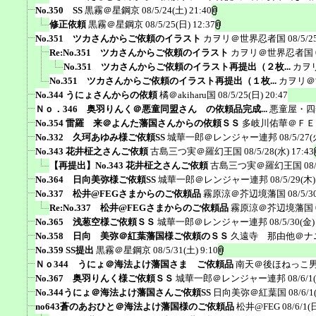
No.350 SS
黒霧＠星鋼京
08/5/24(土) 21:40
修正依頼
黒霧＠星鋼京
08/5/25(日) 12:37
No.351 ツカさんからご依頼のイラスト
カヲリ＠世界忍者国
08/5/2
Re:No.351 ツカさんからご依頼のイラスト
カヲリ＠世界忍者国
No.351 ツカさんからご依頼のイラスト再提出（２枚...
カヲ
No.351 ツカさんからご依頼のイラスト再提出（１枚...
カヲリ＠
No.344 うにょさんからの依頼
橘＠akiharu国
08/5/25(日) 20:47
Ｎｏ．346 奥羽りんく＠悪童同盟さん の依頼品完成...
悪童屋・四
No.354 雷羅 来＠よんた藩国さんからの依頼ＳＳ
多岐川佑華＠ＦＥ
No.332 久珂あゆみ様ご依頼SS
城華一郎＠レンジャー連邦
08/5/27(
No.343 花井柾之さんご依頼
古島三つ実＠羅幻王国
08/5/28(水) 17:43
【再提出】No.343 花井柾之さんご依頼
古島三つ実＠羅幻王国
08
No.364 日向美弥様ご依頼SS
城華一郎＠レンジャー連邦
08/5/29(木)
No.337 松井@FEGさまからのご依頼品
霧原涼＠芥辺境藩国
08/5/3
Re:No.337 松井@FEGさまからのご依頼品
霧原涼＠芥辺境藩国
No.365 浅葱空様ご依頼ＳＳ
城華一郎＠レンジャー連邦
08/5/30(金)
No.358 日向 美弥＠紅葉藩国様ご依頼のＳＳ
久遠寺 那由他＠ナ
No.359 SS提出
黒霧＠星鋼京
08/5/31(土) 9:10
Ｎｏ344 うにょ＠海法よけ藩国さま ご依頼品
南天＠後ほねっこ
No.367 奥羽りんく様ご依頼ＳＳ
城華一郎＠レンジャー連邦
08/6/1
No.344うにょ＠海法よけ藩国さんご依頼SS
日向美弥＠紅葉国
08/6/1
no643蒼のあおひと＠海法よけ藩国様のご依頼品
松井@FEG
08/6/1(