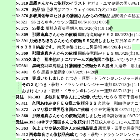
No.319 黒霧さんからご依頼のイラスト
ヤガミ・ユマ＠鍋の国
08/6/
No.379 納品
癖毛爆男@アウトウェイ
08/6/17(火) 20:08
No.376 多岐川佑華＠たけきの藩国さんからの依頼品
忌闇装介＠秘宝
No321 SS
はる＠キノウツン藩国
08/6/18(水) 6:06
No,375 SS提出
葉崎京夜＠星鋼京
08/6/20(金) 18:16
No.369 那限逢真さんからの依頼
周船寺竜郎@ＦＥＧ
08/6/22(日) 1:
No.391 月光ほろほろさんからの依頼ＳＳ完成しました
芹沢琴＠ＦＥ
Ｎｏ３８０納品です。
南天＠後ほねっこ男爵領
08/6/26(木) 4:22
No.369 那限逢真さんからの依頼
周船寺竜郎@ＦＥＧ
08/6/28(土) 0:
No.355久遠寺 那由他＠ナニワアームズ商藩国ご依頼...
やひろ＠ナ
NO381 黒崎克耶＠海法よけ藩国様ご依頼分ＳＳ提出
久遠寺 那由
No.401 ＳＳ
黒霧＠星鋼京
08/7/9(水) 14:28
No.378 完成いたしました
むつき・萩野・ドラケン＠レンジャー連
その２
むつき・萩野・ドラケン＠レンジャー連邦
08/7/13(日) 1:1
おまけ
むつき・萩野・ドラケン＠レンジャー連邦
08/7/13(日) 1:1
発注 No.383 多岐川佑華さんにご依頼いただいたＳＳ
高守千喜＠
No.411 久珂あゆみ＠ＦＥＧ様ご依頼分ＳＳ
久遠寺 那由他＠ナニ
No.372 カヲリ様＠世界忍者国のご依頼
イク＠玄霧藩国
08/7/21(月)
No.368 那限逢真さんからの依頼完成しました
経＠詩歌藩国
08/7/2
受注no.393 od＠ヲチ藩国さんご依頼分
緋乃江戌人＠るしにゃん王国
No.363 矢上ミサ＠鍋の国さんの依頼品完成
悪童屋・四季＠悪童同
No.412 西條華音さん依頼品完成
むつき・萩野・ドラケン＠レンジャ