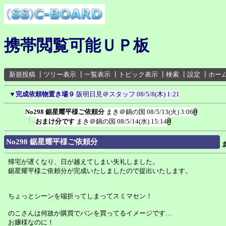
携帯閲覧可能ＵＰ板
新規投稿
┃
ツリー表示
┃
一覧表示
┃
トピック表示
┃
検索
┃
設定
┃
ホー
▼
完成依頼物置き場９
阪明日見＠スタッフ
08/5/8(木) 1:21
No298 鋸星耀平様ご依頼分
まき＠鍋の国
08/5/13(火) 3:06
おまけ分です
まき＠鍋の国
08/5/14(水) 15:14
No298 鋸星耀平様ご依頼分
帰宅が遅くなり、日が越えてしまい失礼しました。
鋸星耀平様ご依頼分が完成いたしましたので提出いたします。
ちょっとシーンを端折ってしまってスミマセン！
のこさんは何故か購買でパンを買ってるイメージです…
お嬢様なのに！