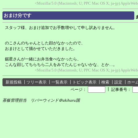
<Mozilla/5.0 (Macintosh; U; PPC Mac OS X; ja-jp) AppleWeb
おまけ分です
スタッフ様、おまけ追加でお手数増やして申し訳ありません。
のこさんのちゃんとした顔がなかったので、
おまけとして描かせていただきました。
鋸星さんが一緒にお弁当食べなかったら、
こんな顔してちらちら二人をみてたんじゃないかな、とか…。
<Mozilla/5.0 (Macintosh; U; PPC Mac OS X; ja-jp) AppleWeb
新規投稿
┃
ツリー表示
┃
一覧表示
┃
トピック表示
┃
検索
┃
設定
┃
ホー
┃
ページ：
記事番号：
茶板管理担当 リバーウィンド＠akiharu国