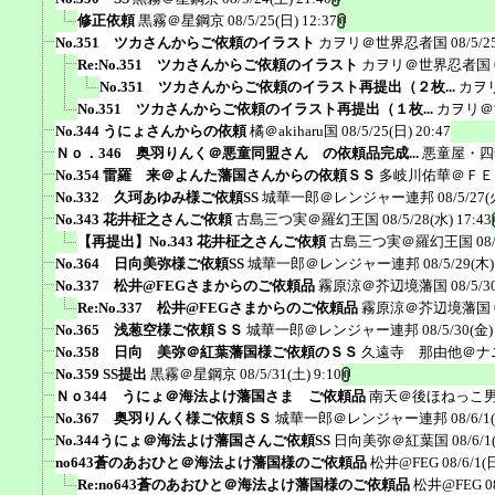
修正依頼
黒霧＠星鋼京
08/5/25(日) 12:37
No.351 ツカさんからご依頼のイラスト
カヲリ＠世界忍者国
08/5/2
Re:No.351 ツカさんからご依頼のイラスト
カヲリ＠世界忍者国
No.351 ツカさんからご依頼のイラスト再提出（２枚...
カヲ
No.351 ツカさんからご依頼のイラスト再提出（１枚...
カヲリ＠
No.344 うにょさんからの依頼
橘＠akiharu国
08/5/25(日) 20:47
Ｎｏ．346 奥羽りんく＠悪童同盟さん の依頼品完成...
悪童屋・四
No.354 雷羅 来＠よんた藩国さんからの依頼ＳＳ
多岐川佑華＠ＦＥ
No.332 久珂あゆみ様ご依頼SS
城華一郎＠レンジャー連邦
08/5/27(
No.343 花井柾之さんご依頼
古島三つ実＠羅幻王国
08/5/28(水) 17:43
【再提出】No.343 花井柾之さんご依頼
古島三つ実＠羅幻王国
08
No.364 日向美弥様ご依頼SS
城華一郎＠レンジャー連邦
08/5/29(木)
No.337 松井@FEGさまからのご依頼品
霧原涼＠芥辺境藩国
08/5/3
Re:No.337 松井@FEGさまからのご依頼品
霧原涼＠芥辺境藩国
No.365 浅葱空様ご依頼ＳＳ
城華一郎＠レンジャー連邦
08/5/30(金)
No.358 日向 美弥＠紅葉藩国様ご依頼のＳＳ
久遠寺 那由他＠ナ
No.359 SS提出
黒霧＠星鋼京
08/5/31(土) 9:10
Ｎｏ344 うにょ＠海法よけ藩国さま ご依頼品
南天＠後ほねっこ
No.367 奥羽りんく様ご依頼ＳＳ
城華一郎＠レンジャー連邦
08/6/1
No.344うにょ＠海法よけ藩国さんご依頼SS
日向美弥＠紅葉国
08/6/1
no643蒼のあおひと＠海法よけ藩国様のご依頼品
松井@FEG
08/6/1(
Re:no643蒼のあおひと＠海法よけ藩国様のご依頼品
松井@FEG
0