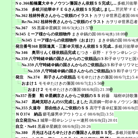
Nｏ.366船橋鷹大＠キノウツン藩国さん依頼ＳＳ完成し...
多岐川佑華
No.356 多岐川佑華＠ＦＥＧさん依頼ＳＳ完成しまし...
芹沢琴‘ＦＥ
No.362 桂林怜夜さんからご依頼のイラスト
カヲリ＠世界忍者国
08/
Re:No.362 桂林怜夜さんからご依頼のイラスト
カヲリ＠世界忍者
No.367 SS
黒霧＠星鋼京
08/6/3(火) 21:57
№345 ミーア様からの依頼物件
まき＠鍋の国
08/6/4(水) 18:09
№345 ミーア様からの依頼物件（おまけ）
まき＠鍋の国
08/6/4(
発注番号368 那限逢真・三影＠天領さん依頼ＳＳ完成...
多岐川佑華
No 346 奥羽りんく様依頼品完成
むつき・萩野・ドラケン＠レンジ
No.359 八守時緒＠鍋の国さんからのご依頼品(1/3
和子＠リワマヒ国
No.359 八守時緒＠鍋の国さんからのご依頼品(2/3
和子＠リワマ
No.359 八守時緒＠鍋の国さんからのご依頼品(3/3
和子＠リワ
発注 No.374 和子さんの依頼品
モモ＠たけきの藩国
08/6/7(土) 5:4
おまけ１
モモ＠たけきの藩国
08/6/7(土) 5:56
おまけ２
モモ＠たけきの藩国
08/6/8(日) 21:39
No357 吾妻 勲 ＠星鋼京さんからご依頼のＳＳ
鈴藤 瑞樹＠詩歌藩
No.347 黒崎克耶さんのSS完成しました
高原鋼一郎＠キノウツン藩
No,355 久遠寺 那由他さんご依頼のＳＳ
高守千喜＠紅葉国
08/6/8(日
ＮＯ374 納品
癖毛爆男＠アウトウェイ
08/6/8(日) 3:51
自立発注No.1
城華一郎＠レンジャー連邦
08/6/8(日) 20:01
自立・No01
黒霧＠星鋼京
08/6/8(日) 20:26
No.380 月光ほろほろ＠たけきの藩国さん依頼ＳＳ完...
多岐川佑華