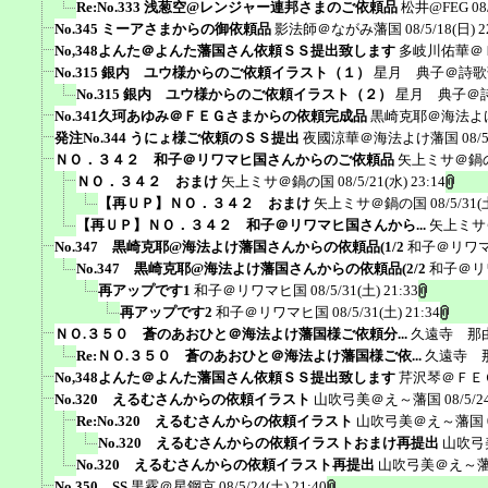
Re:No.333 浅葱空@レンジャー連邦さまのご依頼品
松井@FEG
08
No.345 ミーアさまからの御依頼品
影法師＠ながみ藩国
08/5/18(日) 2
No,348よんた＠よんた藩国さん依頼ＳＳ提出致します
多岐川佑華＠
No.315 銀内 ユウ様からのご依頼イラスト（１）
星月 典子＠詩歌
No.315 銀内 ユウ様からのご依頼イラスト（２）
星月 典子＠
No.341久珂あゆみ＠ＦＥＧさまからの依頼完成品
黒崎克耶＠海法よ
発注No.344 うにょ様ご依頼のＳＳ提出
夜國涼華＠海法よけ藩国
08/
ＮＯ．３４２ 和子＠リワマヒ国さんからのご依頼品
矢上ミサ＠鍋
ＮＯ．３４２ おまけ
矢上ミサ＠鍋の国
08/5/21(水) 23:14
【再ＵＰ】ＮＯ．３４２ おまけ
矢上ミサ＠鍋の国
08/5/31(
【再ＵＰ】ＮＯ．３４２ 和子＠リワマヒ国さんから...
矢上ミサ
No.347 黒崎克耶@海法よけ藩国さんからの依頼品(1/2
和子＠リワ
No.347 黒崎克耶@海法よけ藩国さんからの依頼品(2/2
和子＠リ
再アップです1
和子＠リワマヒ国
08/5/31(土) 21:33
再アップです2
和子＠リワマヒ国
08/5/31(土) 21:34
ＮＯ.３５０ 蒼のあおひと＠海法よけ藩国様ご依頼分...
久遠寺 那
Re:ＮＯ.３５０ 蒼のあおひと＠海法よけ藩国様ご依...
久遠寺 
No,348よんた＠よんた藩国さん依頼ＳＳ提出致します
芹沢琴＠ＦＥ
No.320 えるむさんからの依頼イラスト
山吹弓美＠え～藩国
08/5/2
Re:No.320 えるむさんからの依頼イラスト
山吹弓美＠え～藩国
No.320 えるむさんからの依頼イラストおまけ再提出
山吹弓
No.320 えるむさんからの依頼イラスト再提出
山吹弓美＠え～
No.350 SS
黒霧＠星鋼京
08/5/24(土) 21:40