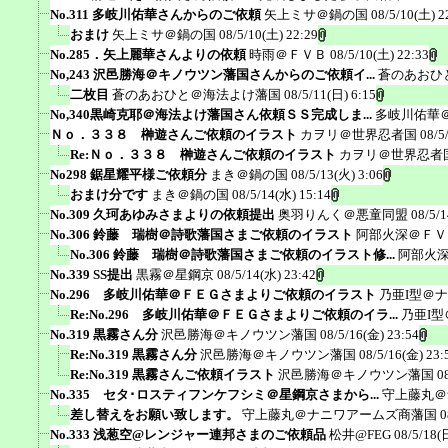
No.311 多岐川佑華さんからのご依頼
矢上ミサ＠鍋の国
08/5/10(土) 2
おまけ
矢上ミサ＠鍋の国
08/5/10(土) 22:29
No.285．矢上麗華さんよりの依頼
時雨＠ＦＶＢ
08/5/10(土) 22:33
No,243 沢邑勝海＠キノウツン藩国さんからのご依頼イ...
蒼のあおひ
二枚目
蒼のあおひと＠海法よけ藩国
08/5/11(日) 6:15
No,340黒崎克耶＠海法よけ藩国さん依頼ＳＳ完成しま...
多岐川佑華
Ｎｏ．３３８ 榊遊さんご依頼のイラスト
カヲリ＠世界忍者国
08/5
Re:Ｎｏ．３３８ 榊遊さんご依頼のイラスト
カヲリ＠世界忍者
No298 鋸星耀平様ご依頼分
まき＠鍋の国
08/5/13(火) 3:06
おまけ分です
まき＠鍋の国
08/5/14(水) 15:14
No.309 久珂あゆみさまよりの依頼提出
奥羽りんく＠悪童同盟
08/5/1
No.306 鈴藤 瑞樹＠詩歌藩国さまご依頼のイラスト
阿部火深＠ＦＶ
No.306 鈴藤 瑞樹＠詩歌藩国さまご依頼のイラスト修...
阿部火
No.339 SS提出
黒霧＠星鋼京
08/5/14(水) 23:42
No.296 多岐川佑華＠ＦＥＧさまよりご依頼のイラスト
乃亜I型＠
Re:No.296 多岐川佑華＠ＦＥＧさまよりご依頼のイラ...
乃亜I
No.319 黒霧さん分
沢邑勝海＠キノウツン藩国
08/5/16(金) 23:54
Re:No.319 黒霧さん分
沢邑勝海＠キノウツン藩国
08/5/16(金) 23:
Re:No.319 黒霧さんご依頼イラスト
沢邑勝海＠キノウツン藩国
0
No.335 セタ･ロスティフンケフシミ＠星鋼京さまから...
守上藤丸＠
差し替えをお願い致します。
守上藤丸＠ナニワアームズ商藩国
0
No.333 浅葱空@レンジャー連邦さまのご依頼品
松井@FEG
08/5/18(