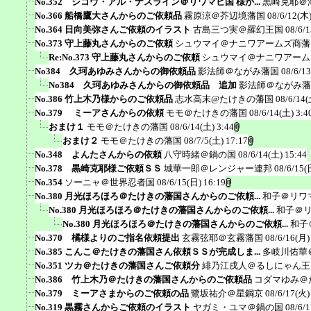
No.352 シコウ・アル・ナスライン＠リワマヒ国 様か...
黒崎克耶＠
No.366 船橋鷹大さんからのご依頼品
霧原涼＠芥辺境藩国
08/6/12(木)
No.364 日向美弥さんご依頼のイラスト
古島三つ実＠羅幻王国
08/6/1
No.373 守上藤丸さんからのご依頼
シュウマイ＠ナニワアームズ商藩
Re:No.373 守上藤丸さんからのご依頼
シュウマイ＠ナニワアーム
No384 久珂あゆみさんからの御依頼品
影法師＠ながみ藩国
08/6/1
No384 久珂あゆみさんからの御依頼品 追加
影法師＠ながみ藩
No.386 竹上木乃様からのご依頼品
志水高末@たけきの藩国
08/6/14(
No.379 ミーアさんからの依頼
モモ＠たけきの藩国
08/6/14(土) 3:4
おまけ１
モモ＠たけきの藩国
08/6/14(土) 3:44
おまけ２
モモ＠たけきの藩国
08/7/5(土) 17:17
No.348 よんたさんからの依頼
八守時緒＠鍋の国
08/6/14(土) 15:44
No.378 黒崎克耶様ご依頼ＳＳ
城華一郎＠レンジャー連邦
08/6/15(
No.354
ソーニャ＠世界忍者国
08/6/15(日) 16:19
No.380 月光ほろほろ＠たけきの藩国さんからのご依頼...
和子＠リワ
No.380 月光ほろほろ＠たけきの藩国さんからのご依頼...
和子＠
No.380 月光ほろほろ＠たけきの藩国さんからのご依頼...
和子
No.370 橘様よりのご指名依頼提出
玄霧弦耶＠玄霧藩国
08/6/16(月)
No.385 こんこ＠たけきの藩国さん依頼ＳＳが完成しま...
多岐川佑華
No.351 ツカ＠たけきの藩国さんご依頼分
緋乃江戌人＠るしにゃん王
No.386 竹上木乃＠たけきの藩国さんからのご依頼品
コダマゆみ＠
No.379 ミーアさまからのご依頼の品
鷺坂祐介＠星鋼京
08/6/17(火)
No.319 黒霧さんからご依頼のイラスト
ヤガミ・ユマ＠鍋の国
08/6/