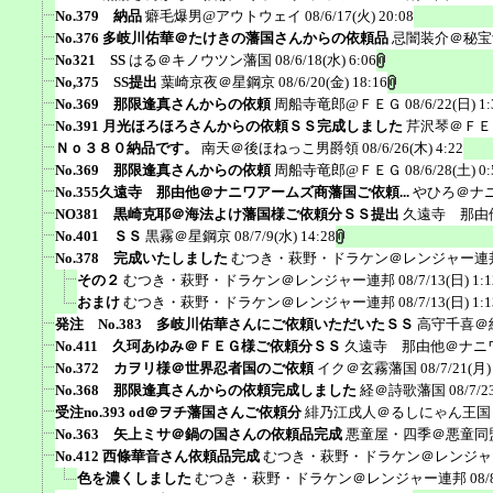
No.379 納品
癖毛爆男@アウトウェイ
08/6/17(火) 20:08
No.376 多岐川佑華＠たけきの藩国さんからの依頼品
忌闇装介＠秘宝
No321 SS
はる＠キノウツン藩国
08/6/18(水) 6:06
No,375 SS提出
葉崎京夜＠星鋼京
08/6/20(金) 18:16
No.369 那限逢真さんからの依頼
周船寺竜郎@ＦＥＧ
08/6/22(日) 1:
No.391 月光ほろほろさんからの依頼ＳＳ完成しました
芹沢琴＠ＦＥ
Ｎｏ３８０納品です。
南天＠後ほねっこ男爵領
08/6/26(木) 4:22
No.369 那限逢真さんからの依頼
周船寺竜郎@ＦＥＧ
08/6/28(土) 0:
No.355久遠寺 那由他＠ナニワアームズ商藩国ご依頼...
やひろ＠ナ
NO381 黒崎克耶＠海法よけ藩国様ご依頼分ＳＳ提出
久遠寺 那由
No.401 ＳＳ
黒霧＠星鋼京
08/7/9(水) 14:28
No.378 完成いたしました
むつき・萩野・ドラケン＠レンジャー連
その２
むつき・萩野・ドラケン＠レンジャー連邦
08/7/13(日) 1:1
おまけ
むつき・萩野・ドラケン＠レンジャー連邦
08/7/13(日) 1:1
発注 No.383 多岐川佑華さんにご依頼いただいたＳＳ
高守千喜＠
No.411 久珂あゆみ＠ＦＥＧ様ご依頼分ＳＳ
久遠寺 那由他＠ナニ
No.372 カヲリ様＠世界忍者国のご依頼
イク＠玄霧藩国
08/7/21(月)
No.368 那限逢真さんからの依頼完成しました
経＠詩歌藩国
08/7/2
受注no.393 od＠ヲチ藩国さんご依頼分
緋乃江戌人＠るしにゃん王国
No.363 矢上ミサ＠鍋の国さんの依頼品完成
悪童屋・四季＠悪童同
No.412 西條華音さん依頼品完成
むつき・萩野・ドラケン＠レンジャ
色を濃くしました
むつき・萩野・ドラケン＠レンジャー連邦
08/