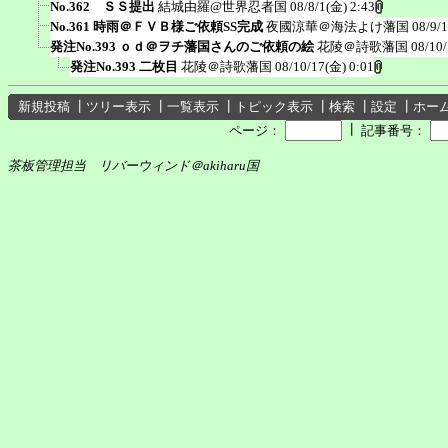
No.362 ＳＳ提出
結城由羅@世界忍者国
08/8/1(金) 2:43
No.361 時雨＠ＦＶＢ様ご依頼SS完成
夜國涼華＠海法よけ藩国
08/9/
発注No.393 ｏｄ＠ヲチ藩国さんのご依頼の絵
花陵＠詩歌藩国
08/10
発注No.393 二枚目
花陵＠詩歌藩国
08/10/17(金) 0:01
新規投稿
┃
ツリー表示
┃
一覧表示
┃
トピック表示
┃
検索
┃
設定
┃
ホー
┃
ページ：
記事番号：
茶板管理担当 リバーウィンド＠akiharu国