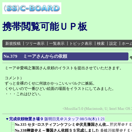
携帯閲覧可能ＵＰ板
新規投稿
┃
ツリー表示
┃
一覧表示
┃
トピック表示
┃
検索
┃
設定
┃
ホー
No.379 ミーアさんからの依頼
ミーア＠愛鳴之藩国さん依頼のイラストを提出させていただきます。
コメント）
ずっと全裸のくせに何故かかっこいいバルクに嫉妬。
くやしいので一番ひどい絵面の場面をイラストにしてみました。
・・・これはひどい。
<Mozilla/5.0 (Macintosh; U; Intel Mac OS
▼
完成依頼物置き場９
阪明日見＠スタッフ
08/5/8(木) 1:21
No.335 セタ･ロスティフンケフシミ＠伏見藩国さん依...
芹沢琴＠Ｆ
No.338榊遊＠え～藩国さん依頼ＳＳ完成しました
多岐川佑華＠ＦＥ