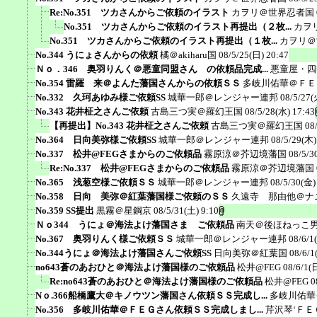
Re:No.351 ツカさんからご依頼のイラスト
カヲリ＠世界忍者国
No.351 ツカさんからご依頼のイラスト再提出（２枚...
カヲ
No.351 ツカさんからご依頼のイラスト再提出（１枚...
カヲリ＠
No.344 うにょさんからの依頼
橘＠akiharu国
08/5/25(日) 20:47
Ｎｏ．346 奥羽りんく＠悪童同盟さん の依頼品完成...
悪童屋・四
No.354 雷羅 来＠よんた藩国さんからの依頼ＳＳ
多岐川佑華＠ＦＥ
No.332 久珂あゆみ様ご依頼SS
城華一郎＠レンジャー連邦
08/5/27(
No.343 花井柾之さんご依頼
古島三つ実＠羅幻王国
08/5/28(水) 17:43
【再提出】No.343 花井柾之さんご依頼
古島三つ実＠羅幻王国
08
No.364 日向美弥様ご依頼SS
城華一郎＠レンジャー連邦
08/5/29(木)
No.337 松井@FEGさまからのご依頼品
霧原涼＠芥辺境藩国
08/5/3
Re:No.337 松井@FEGさまからのご依頼品
霧原涼＠芥辺境藩国
No.365 浅葱空様ご依頼ＳＳ
城華一郎＠レンジャー連邦
08/5/30(金)
No.358 日向 美弥＠紅葉藩国様ご依頼のＳＳ
久遠寺 那由他＠ナ
No.359 SS提出
黒霧＠星鋼京
08/5/31(土) 9:10
Ｎｏ344 うにょ＠海法よけ藩国さま ご依頼品
南天＠後ほねっこ
No.367 奥羽りんく様ご依頼ＳＳ
城華一郎＠レンジャー連邦
08/6/1
No.344うにょ＠海法よけ藩国さんご依頼SS
日向美弥＠紅葉国
08/6/1
no643蒼のあおひと＠海法よけ藩国様のご依頼品
松井@FEG
08/6/1(
Re:no643蒼のあおひと＠海法よけ藩国様のご依頼品
松井@FEG
0
Nｏ.366船橋鷹大＠キノウツン藩国さん依頼ＳＳ完成し...
多岐川佑華
No.356 多岐川佑華＠ＦＥＧさん依頼ＳＳ完成しまし...
芹沢琴‘ＦＥ