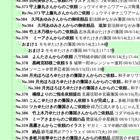
No.364 日向美弥さんご依頼のイラスト
古島三つ実＠羅幻王国
08/6/1
No.373 守上藤丸さんからのご依頼
シュウマイ＠ナニワアームズ商藩
Re:No.373 守上藤丸さんからのご依頼
シュウマイ＠ナニワアーム
No384 久珂あゆみさんからの御依頼品
影法師＠ながみ藩国
08/6/1
No384 久珂あゆみさんからの御依頼品 追加
影法師＠ながみ藩
No.386 竹上木乃様からのご依頼品
志水高末@たけきの藩国
08/6/14(
No.379 ミーアさんからの依頼
モモ＠たけきの藩国
08/6/14(土) 3:4
おまけ１
モモ＠たけきの藩国
08/6/14(土) 3:44
おまけ２
モモ＠たけきの藩国
08/7/5(土) 17:17
No.348 よんたさんからの依頼
八守時緒＠鍋の国
08/6/14(土) 15:44
No.378 黒崎克耶様ご依頼ＳＳ
城華一郎＠レンジャー連邦
08/6/15(
No.354
ソーニャ＠世界忍者国
08/6/15(日) 16:19
No.380 月光ほろほろ＠たけきの藩国さんからのご依頼...
和子＠リワ
No.380 月光ほろほろ＠たけきの藩国さんからのご依頼...
和子＠
No.380 月光ほろほろ＠たけきの藩国さんからのご依頼...
和子
No.370 橘様よりのご指名依頼提出
玄霧弦耶＠玄霧藩国
08/6/16(月)
No.385 こんこ＠たけきの藩国さん依頼ＳＳが完成しま...
多岐川佑華
No.351 ツカ＠たけきの藩国さんご依頼分
緋乃江戌人＠るしにゃん王
No.386 竹上木乃＠たけきの藩国さんからのご依頼品
コダマゆみ＠
No.379 ミーアさまからのご依頼の品
鷺坂祐介＠星鋼京
08/6/17(火)
No.319 黒霧さんからご依頼のイラスト
ヤガミ・ユマ＠鍋の国
08/6/
No.379 納品
癖毛爆男@アウトウェイ
08/6/17(火) 20:08
No.376 多岐川佑華＠たけきの藩国さんからの依頼品
忌闇装介＠秘宝