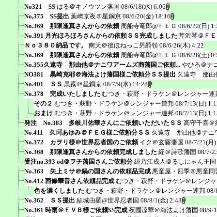
No321 SS
はる＠キノウツン藩国
08/6/18(水) 6:06
No,375 SS提出
葉崎京夜＠星鋼京
08/6/20(金) 18:16
No.369 那限逢真さんからの依頼
周船寺竜郎@ＦＥＧ
08/6/22(日) 1:
No.391 月光ほろほろさんからの依頼ＳＳ完成しました
芹沢琴＠ＦＥ
Ｎｏ３８０納品です。
南天＠後ほねっこ男爵領
08/6/26(木) 4:22
No.369 那限逢真さんからの依頼
周船寺竜郎@ＦＥＧ
08/6/28(土) 0:
No.355久遠寺 那由他＠ナニワアームズ商藩国ご依頼...
やひろ＠ナ
NO381 黒崎克耶＠海法よけ藩国様ご依頼分ＳＳ提出
久遠寺 那由
No.401 ＳＳ
黒霧＠星鋼京
08/7/9(水) 14:28
No.378 完成いたしました
むつき・萩野・ドラケン＠レンジャー連
その２
むつき・萩野・ドラケン＠レンジャー連邦
08/7/13(日) 1:1
おまけ
むつき・萩野・ドラケン＠レンジャー連邦
08/7/13(日) 1:1
発注 No.383 多岐川佑華さんにご依頼いただいたＳＳ
高守千喜＠
No.411 久珂あゆみ＠ＦＥＧ様ご依頼分ＳＳ
久遠寺 那由他＠ナニ
No.372 カヲリ様＠世界忍者国のご依頼
イク＠玄霧藩国
08/7/21(月)
No.368 那限逢真さんからの依頼完成しました
経＠詩歌藩国
08/7/2
受注no.393 od＠ヲチ藩国さんご依頼分
緋乃江戌人＠るしにゃん王国
No.363 矢上ミサ＠鍋の国さんの依頼品完成
悪童屋・四季＠悪童同
No.412 西條華音さん依頼品完成
むつき・萩野・ドラケン＠レンジャ
色を濃くしました
むつき・萩野・ドラケン＠レンジャー連邦
08/
No.362 ＳＳ提出
結城由羅@世界忍者国
08/8/1(金) 2:43
No.361 時雨＠ＦＶＢ様ご依頼SS完成
夜國涼華＠海法よけ藩国
08/9/