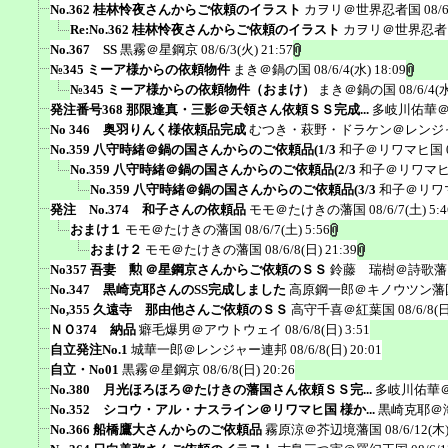
No.362 桂林怜夜さんからご依頼のイラスト
カヲリ＠世界忍者国
08/
Re:No.362 桂林怜夜さんからご依頼のイラスト
カヲリ＠世界忍者
No.367 SS
黒霧＠星鋼京
08/6/3(火) 21:57
№345 ミーア様からの依頼物件
まき＠鍋の国
08/6/4(水) 18:09
№345 ミーア様からの依頼物件（おまけ）
まき＠鍋の国
08/6/4(
発注番号368 那限逢真・三影＠天領さん依頼ＳＳ完成...
多岐川佑華
No 346 奥羽りんく様依頼品完成
むつき・萩野・ドラケン＠レンジ
No.359 八守時緒＠鍋の国さんからのご依頼品(1/3
和子＠リワマヒ国
No.359 八守時緒＠鍋の国さんからのご依頼品(2/3
和子＠リワマ
No.359 八守時緒＠鍋の国さんからのご依頼品(3/3
和子＠リワ
発注 No.374 和子さんの依頼品
モモ＠たけきの藩国
08/6/7(土) 5:4
おまけ１
モモ＠たけきの藩国
08/6/7(土) 5:56
おまけ２
モモ＠たけきの藩国
08/6/8(日) 21:39
No357 吾妻 勲 ＠星鋼京さんからご依頼のＳＳ
鈴藤 瑞樹＠詩歌藩
No.347 黒崎克耶さんのSS完成しました
高原鋼一郎＠キノウツン藩
No,355 久遠寺 那由他さんご依頼のＳＳ
高守千喜＠紅葉国
08/6/8(日
ＮＯ374 納品
癖毛爆男＠アウトウェイ
08/6/8(日) 3:51
自立発注No.1
城華一郎＠レンジャー連邦
08/6/8(日) 20:01
自立・No01
黒霧＠星鋼京
08/6/8(日) 20:26
No.380 月光ほろほろ＠たけきの藩国さん依頼ＳＳ完...
多岐川佑華
No.352 シコウ・アル・ナスライン＠リワマヒ国 様か...
黒崎克耶＠
No.366 船橋鷹大さんからのご依頼品
霧原涼＠芥辺境藩国
08/6/12(木)