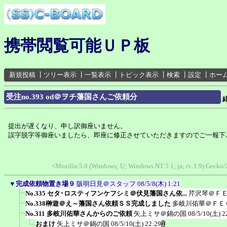
携帯閲覧可能ＵＰ板
新規投稿
┃
ツリー表示
┃
一覧表示
┃
トピック表示
┃
検索
┃
設定
┃
ホー
受注no.393 od＠ヲチ藩国さんご依頼分
提出が遅くなり、申し訳御座いません。
誤字脱字等御座いましたら、即座に修正させていただきますのでご一報下
<Mozilla/5.0 (Windows; U; Windows NT 5.1; ja; rv:1.9) Gecko
▼
完成依頼物置き場９
阪明日見＠スタッフ
08/5/8(木) 1:21
No.335 セタ･ロスティフンケフシミ＠伏見藩国さん依...
芹沢琴＠Ｆ
No.338榊遊＠え～藩国さん依頼ＳＳ完成しました
多岐川佑華＠ＦＥ
No.311 多岐川佑華さんからのご依頼
矢上ミサ＠鍋の国
08/5/10(土) 2
おまけ
矢上ミサ＠鍋の国
08/5/10(土) 22:29