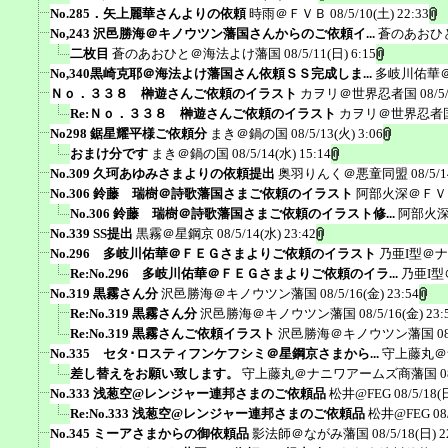
No.285．矢上麗華さんよりの依頼
時雨＠ＦＶＢ
08/5/10(土) 22:33
No,243 沢邑勝海＠キノウツン藩国さんからのご依頼イ...
蒼のあおひ
二枚目
蒼のあおひと＠海法よけ藩国
08/5/11(日) 6:15
No,340黒崎克耶＠海法よけ藩国さん依頼ＳＳ完成しま...
多岐川佑華
Ｎｏ．３３８ 榊遊さんご依頼のイラスト
カヲリ＠世界忍者国
08/5
Re:Ｎｏ．３３８ 榊遊さんご依頼のイラスト
カヲリ＠世界忍者
No298 鋸星耀平様ご依頼分
まき＠鍋の国
08/5/13(火) 3:06
おまけ分です
まき＠鍋の国
08/5/14(水) 15:14
No.309 久珂あゆみさまよりの依頼提出
奥羽りんく＠悪童同盟
08/5/1
No.306 鈴藤 瑞樹＠詩歌藩国さまご依頼のイラスト
阿部火深＠ＦＶ
No.306 鈴藤 瑞樹＠詩歌藩国さまご依頼のイラスト修...
阿部火
No.339 SS提出
黒霧＠星鋼京
08/5/14(水) 23:42
No.296 多岐川佑華＠ＦＥＧさまよりご依頼のイラスト
乃亜I型＠
Re:No.296 多岐川佑華＠ＦＥＧさまよりご依頼のイラ...
乃亜I
No.319 黒霧さん分
沢邑勝海＠キノウツン藩国
08/5/16(金) 23:54
Re:No.319 黒霧さん分
沢邑勝海＠キノウツン藩国
08/5/16(金) 23:
Re:No.319 黒霧さんご依頼イラスト
沢邑勝海＠キノウツン藩国
0
No.335 セタ･ロスティフンケフシミ＠星鋼京さまから...
守上藤丸＠
差し替えをお願い致します。
守上藤丸＠ナニワアームズ商藩国
0
No.333 浅葱空@レンジャー連邦さまのご依頼品
松井@FEG
08/5/18(
Re:No.333 浅葱空@レンジャー連邦さまのご依頼品
松井@FEG
08
No.345 ミーアさまからの御依頼品
影法師＠ながみ藩国
08/5/18(日) 2