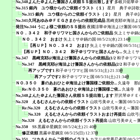
No,348よんた＠よんた藩国さん依頼ＳＳ提出致します
多岐川佑華＠
No.315 銀内 ユウ様からのご依頼イラスト（１）
星月 典子＠詩歌
No.315 銀内 ユウ様からのご依頼イラスト（２）
星月 典子＠
No.341久珂あゆみ＠ＦＥＧさまからの依頼完成品
黒崎克耶＠海法よ
発注No.344 うにょ様ご依頼のＳＳ提出
夜國涼華＠海法よけ藩国
08/
ＮＯ．３４２ 和子＠リワマヒ国さんからのご依頼品
矢上ミサ＠鍋
ＮＯ．３４２ おまけ
矢上ミサ＠鍋の国
08/5/21(水) 23:14
【再ＵＰ】ＮＯ．３４２ おまけ
矢上ミサ＠鍋の国
08/5/31(
【再ＵＰ】ＮＯ．３４２ 和子＠リワマヒ国さんから...
矢上ミサ
No.347 黒崎克耶@海法よけ藩国さんからの依頼品(1/2
和子＠リワ
No.347 黒崎克耶@海法よけ藩国さんからの依頼品(2/2
和子＠リ
再アップです1
和子＠リワマヒ国
08/5/31(土) 21:33
再アップです2
和子＠リワマヒ国
08/5/31(土) 21:34
ＮＯ.３５０ 蒼のあおひと＠海法よけ藩国様ご依頼分...
久遠寺 那
Re:ＮＯ.３５０ 蒼のあおひと＠海法よけ藩国様ご依...
久遠寺 
No,348よんた＠よんた藩国さん依頼ＳＳ提出致します
芹沢琴＠ＦＥ
No.320 えるむさんからの依頼イラスト
山吹弓美＠え～藩国
08/5/2
Re:No.320 えるむさんからの依頼イラスト
山吹弓美＠え～藩国
No.320 えるむさんからの依頼イラストおまけ再提出
山吹弓
No.320 えるむさんからの依頼イラスト再提出
山吹弓美＠え～
No.350 SS
黒霧＠星鋼京
08/5/24(土) 21:40
修正依頼
黒霧＠星鋼京
08/5/25(日) 12:37
No.351 ツカさんからご依頼のイラスト
カヲリ＠世界忍者国
08/5/2