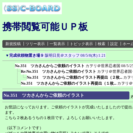
携帯閲覧可能ＵＰ板
新規投稿
┃
ツリー表示
┃
一覧表示
┃
トピック表示
┃
検索
┃
設定
┃
ホー
▼
完成依頼物置き場９
阪明日見＠スタッフ
08/5/8(木) 1:21
No.351 ツカさんからご依頼のイラスト
カヲリ＠世界忍者国
08/5/2
Re:No.351 ツカさんからご依頼のイラスト
カヲリ＠世界忍者国
No.351 ツカさんからご依頼のイラスト再提出（２枚...
カヲ
No.351 ツカさんからご依頼のイラスト再提出（１枚...
カヲリ＠
No.351 ツカさんからご依頼のイラスト
お世話になっております。ご依頼のイラストが完成いたしましたので提出
ます。
こちら２枚あるうちの１枚目です。よろしくお願いいたします。
（以下コメントです）