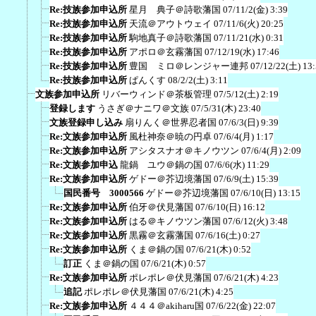
Re:技族参加申込所
星月 典子＠詩歌藩国
07/11/2(金) 3:39
Re:技族参加申込所
天流＠アウトウェイ
07/11/6(火) 20:25
Re:技族参加申込所
駒地真子＠詩歌藩国
07/11/21(水) 0:31
Re:技族参加申込所
アポロ＠玄霧藩国
07/12/19(水) 17:46
Re:技族参加申込所
豊国 ミロ＠レンジャー連邦
07/12/22(土) 13
Re:技族参加申込所
ぱんくす
08/2/2(土) 3:11
文族参加申込所
リバーウィンド＠茶板管理
07/5/12(土) 2:19
登録します
うさぎ＠ナニワ＠文族
07/5/31(木) 23:40
文族登録申し込み
扇りんく＠世界忍者国
07/6/3(日) 9:39
Re:文族参加申込所
風杜神奈＠暁の円卓
07/6/4(月) 1:17
Re:文族参加申込所
アシタスナオ＠キノウツン
07/6/4(月) 2:09
Re:文族参加申込
龍鍋 ユウ＠鍋の国
07/6/6(水) 11:29
Re:文族参加申込所
ゲドー＠芥辺境藩国
07/6/9(土) 15:39
国民番号 3000566
ゲドー＠芥辺境藩国
07/6/10(日) 13:15
Re:文族参加申込所
伯牙＠伏見藩国
07/6/10(日) 16:12
Re:文族参加申込所
はる＠キノウツン藩国
07/6/12(火) 3:48
Re:文族参加申込所
黒霧＠玄霧藩国
07/6/16(土) 0:27
Re:文族参加申込所
くま＠鍋の国
07/6/21(木) 0:52
訂正
くま＠鍋の国
07/6/21(木) 0:57
Re:文族参加申込所
ポレポレ＠伏見藩国
07/6/21(木) 4:23
追記
ポレポレ＠伏見藩国
07/6/21(木) 4:25
Re:文族参加申込所
４４４＠akiharu国
07/6/22(金) 22:07