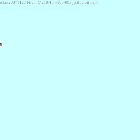
ecko/20071127 Firef...＠210-154-100-003.jp.fiberbit.net>
20