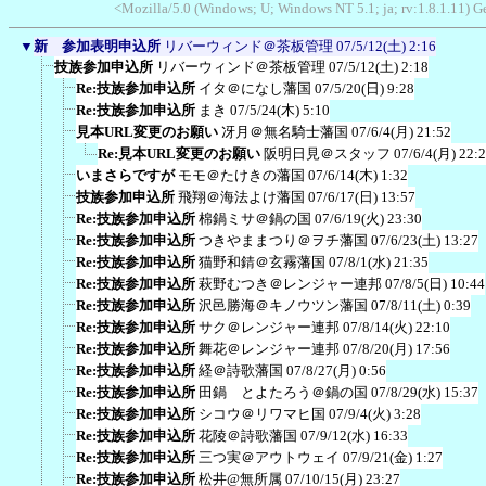
<Mozilla/5.0 (Windows; U; Windows NT 5.1; ja; rv:1.8.1.11) G
▼
新 参加表明申込所
リバーウィンド＠茶板管理
07/5/12(土) 2:16
技族参加申込所
リバーウィンド＠茶板管理
07/5/12(土) 2:18
Re:技族参加申込所
イタ＠になし藩国
07/5/20(日) 9:28
Re:技族参加申込所
まき
07/5/24(木) 5:10
見本URL変更のお願い
冴月＠無名騎士藩国
07/6/4(月) 21:52
Re:見本URL変更のお願い
阪明日見＠スタッフ
07/6/4(月) 22:
いまさらですが
モモ＠たけきの藩国
07/6/14(木) 1:32
技族参加申込所
飛翔＠海法よけ藩国
07/6/17(日) 13:57
Re:技族参加申込所
棉鍋ミサ＠鍋の国
07/6/19(火) 23:30
Re:技族参加申込所
つきやままつり＠ヲチ藩国
07/6/23(土) 13:27
Re:技族参加申込所
猫野和錆＠玄霧藩国
07/8/1(水) 21:35
Re:技族参加申込所
萩野むつき＠レンジャー連邦
07/8/5(日) 10:44
Re:技族参加申込所
沢邑勝海＠キノウツン藩国
07/8/11(土) 0:39
Re:技族参加申込所
サク＠レンジャー連邦
07/8/14(火) 22:10
Re:技族参加申込所
舞花＠レンジャー連邦
07/8/20(月) 17:56
Re:技族参加申込所
経＠詩歌藩国
07/8/27(月) 0:56
Re:技族参加申込所
田鍋 とよたろう＠鍋の国
07/8/29(水) 15:37
Re:技族参加申込所
シコウ＠リワマヒ国
07/9/4(火) 3:28
Re:技族参加申込所
花陵＠詩歌藩国
07/9/12(水) 16:33
Re:技族参加申込所
三つ実＠アウトウェイ
07/9/21(金) 1:27
Re:技族参加申込所
松井@無所属
07/10/15(月) 23:27