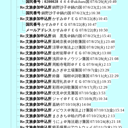
国民番号：0200028
４４４＠akiharu国
07/6/26(火) 0:49
Re:文族参加申込所
鍋野沙子＠鍋の国
07/6/23(土) 16:36
国民番号
鍋野沙子＠鍋の国
07/6/23(土) 16:38
Re:文族参加申込所
かすみ＠ＦＥＧ
07/8/22(水) 10:45
国民番号
かすみ＠ＦＥＧ
07/8/22(水) 10:47
メールアドレス
かすみ＠ＦＥＧ
07/8/22(水) 10:50
Re:文族参加申込所
鍋 黒兎＠鍋の国
07/8/25(土) 15:41
Re:文族参加申込所
葉崎京夜＠詩歌藩国
07/8/25(土) 23:48
Re:文族参加申込所
涼華＠海法よけ藩国
07/8/28(火) 12:07
Re:文族参加申込所
金村佑華＠ＦＥＧ
07/8/28(火) 13:00
Re:文族参加申込所
浅田＠キノウツン藩国
07/8/28(火) 21:08
Re:文族参加申込所
周船寺竜郎＠ＦＥＧ
07/9/4(火) 2:13
Re:文族参加申込所
あさぎ＠土場藩国
07/9/7(金) 23:29
Re:文族参加申込所
鈴藤 瑞樹＠詩歌藩国
07/9/11(火) 22:29
Re:文族参加申込所
風理礼衣＠ＦＥＧ
07/9/15(土) 19:35
Re:文族参加申込所
彩雨＠詩歌藩国
07/9/17(月) 12:29
Re:文族参加申込所
伏見＠伏見藩国
07/10/5(金) 3:53
Re:文族参加申込所
ジャイ＠ＦＥＧ
07/10/8(月) 10:34
Re:文族参加申込所
嘉納
07/10/10(水) 14:04
Re:文族参加申込所
メビウス＠海法よけ藩国
07/10/12(金) 15:14
Re:文族参加申込所
まさきち＠暁の円卓
07/10/23(火) 2:13
Re:文族参加申込所
うにょ＠海法避け藩国
07/10/24(水) 21:18
Re:文族参加申込所
癖毛爆男@アウトウェイ
07/11/7(水) 23:35