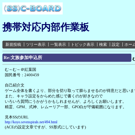
携帯対応内部作業板
新規投稿
┃
ツリー表示
┃
一覧表示
┃
トピック表示
┃
検索
┃
設定
┃
ホー
Re:文族参加申込所
む～む～＠紅葉国
国民番号：2400459
自己紹介文
ゲーム全体を書くより、部分を切り取って膨らませるのが得意だと思いま
また、キャラ設定をからめた感じで書くのが好きなので
いろいろ質問にうかがうかもしれませんが、よろしくお願いします。
精霊、GPM、式神、レムーリア一部、GPO白が守備範囲になります。
見本SSのURL
http://koyo.sevenspirals.net/494.html
(ACEの設定文章ですが、SS形式にしています)