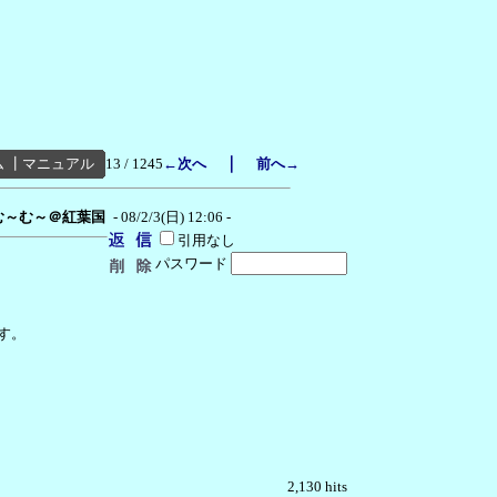
｜
ム
┃
マニュアル
13 / 1245
←次へ
前へ→
む～む～＠紅葉国
- 08/2/3(日) 12:06 -
引用なし
パスワード
す。
2,130 hits