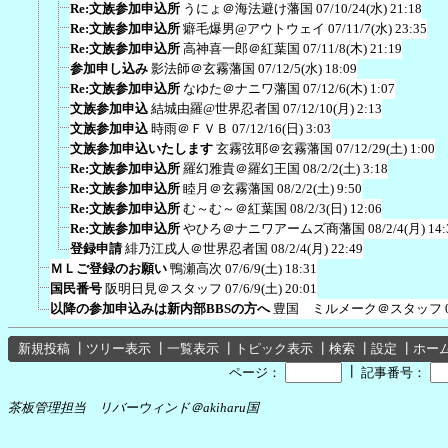
Re:文族参加申込所
うにょ＠海法避け藩国
07/10/24(水) 21:18
Re:文族参加申込所
癖毛爆男@アウトウェイ
07/11/7(水) 23:35
Re:文族参加申込所
高神喜一郎＠紅葉国
07/11/8(木) 21:19
参加申し込み
影法師＠玄霧藩国
07/12/5(水) 18:09
Re:文族参加申込所
なゆた＠ナニワ藩国
07/12/6(木) 1:07
文族参加申込
結城由羅@世界忍者国
07/12/10(月) 2:13
文族参加申込
時雨＠ＦＶＢ
07/12/16(日) 3:03
文族参加申込いたします
玄霧弦耶＠玄霧藩国
07/12/29(土) 1:00
Re:文族参加申込所
羅幻雅貴＠羅幻王国
08/2/2(土) 3:18
Re:文族参加申込所
睦月＠玄霧藩国
08/2/2(土) 9:50
Re:文族参加申込所
む～む～＠紅葉国
08/2/3(日) 12:06
Re:文族参加申込所
やひろ＠ナニワアームズ商藩国
08/2/4(月) 14:
登録申請
緋乃江戌人＠世界忍者国
08/2/4(月) 22:49
ＭＬご登録のお願い
鴨瀬高次
07/6/9(土) 18:31
国民番号
阪明日見＠スタッフ
07/6/9(土) 20:01
以降の参加申込みは新内部BBSの方へ
豊国 ミルメーク＠スタッフ
新規投稿
┃
ツリー表示
┃
一覧表示
┃
トピック表示
┃
検索
┃
設定
┃
ホー
┃
ページ：
記事番号：
茶板管理担当 リバーウィンド＠akiharu国