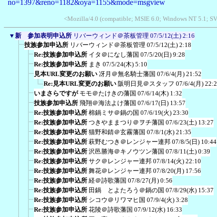
no=1397&reno=1182&oya=1155&mode=msgview
<Mozilla/4.0 (compatible; MSIE 6.0; Windows NT 5.1; S
▼
新 参加表明申込所
リバーウィンド＠茶板管理
07/5/12(土) 2:16
技族参加申込所
リバーウィンド＠茶板管理
07/5/12(土) 2:18
Re:技族参加申込所
イタ＠になし藩国
07/5/20(日) 9:28
Re:技族参加申込所
まき
07/5/24(木) 5:10
見本URL変更のお願い
冴月＠無名騎士藩国
07/6/4(月) 21:52
Re:見本URL変更のお願い
阪明日見＠スタッフ
07/6/4(月) 22:
いまさらですが
モモ＠たけきの藩国
07/6/14(木) 1:32
技族参加申込所
飛翔＠海法よけ藩国
07/6/17(日) 13:57
Re:技族参加申込所
棉鍋ミサ＠鍋の国
07/6/19(火) 23:30
Re:技族参加申込所
つきやままつり＠ヲチ藩国
07/6/23(土) 13:27
Re:技族参加申込所
猫野和錆＠玄霧藩国
07/8/1(水) 21:35
Re:技族参加申込所
萩野むつき＠レンジャー連邦
07/8/5(日) 10:44
Re:技族参加申込所
沢邑勝海＠キノウツン藩国
07/8/11(土) 0:39
Re:技族参加申込所
サク＠レンジャー連邦
07/8/14(火) 22:10
Re:技族参加申込所
舞花＠レンジャー連邦
07/8/20(月) 17:56
Re:技族参加申込所
経＠詩歌藩国
07/8/27(月) 0:56
Re:技族参加申込所
田鍋 とよたろう＠鍋の国
07/8/29(水) 15:37
Re:技族参加申込所
シコウ＠リワマヒ国
07/9/4(火) 3:28
Re:技族参加申込所
花陵＠詩歌藩国
07/9/12(水) 16:33