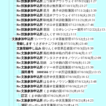
Re:技族参加申込所
三つ実＠アウトウェイ
07/9/21(金) 1:27
Re:技族参加申込所
松井@無所属
07/10/15(月) 23:27
Re:技族参加申込所
星月 典子＠詩歌藩国
07/11/2(金) 3:39
Re:技族参加申込所
天流＠アウトウェイ
07/11/6(火) 20:25
Re:技族参加申込所
駒地真子＠詩歌藩国
07/11/21(水) 0:31
Re:技族参加申込所
アポロ＠玄霧藩国
07/12/19(水) 17:46
Re:技族参加申込所
豊国 ミロ＠レンジャー連邦
07/12/22(土) 13
Re:技族参加申込所
ぱんくす
08/2/2(土) 3:11
文族参加申込所
リバーウィンド＠茶板管理
07/5/12(土) 2:19
登録します
うさぎ＠ナニワ＠文族
07/5/31(木) 23:40
文族登録申し込み
扇りんく＠世界忍者国
07/6/3(日) 9:39
Re:文族参加申込所
風杜神奈＠暁の円卓
07/6/4(月) 1:17
Re:文族参加申込所
アシタスナオ＠キノウツン
07/6/4(月) 2:09
Re:文族参加申込
龍鍋 ユウ＠鍋の国
07/6/6(水) 11:29
Re:文族参加申込所
ゲドー＠芥辺境藩国
07/6/9(土) 15:39
国民番号 3000566
ゲドー＠芥辺境藩国
07/6/10(日) 13:15
Re:文族参加申込所
伯牙＠伏見藩国
07/6/10(日) 16:12
Re:文族参加申込所
はる＠キノウツン藩国
07/6/12(火) 3:48
Re:文族参加申込所
黒霧＠玄霧藩国
07/6/16(土) 0:27
Re:文族参加申込所
くま＠鍋の国
07/6/21(木) 0:52
訂正
くま＠鍋の国
07/6/21(木) 0:57
Re:文族参加申込所
ポレポレ＠伏見藩国
07/6/21(木) 4:23
追記
ポレポレ＠伏見藩国
07/6/21(木) 4:25