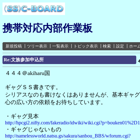
携帯対応内部作業板
新規投稿
┃
ツリー表示
┃
一覧表示
┃
トピック表示
┃
検索
┃
設定
┃
ホー
Re:文族参加申込所
４４４＠akiharu国
ギャグＳＳ書きです。
シリアスなのも書けなくはありませんが、基本ギャグ
心の広い方の依頼をお待ちしています。
・ギャグ見本
http://hpcgi2.nifty.com/fakeradio/idwiki/wiki.cgi?p=bouken01%2D1
・ギャグじゃないもの
http://namelessworld.natsu.gs/sakura/sanbou_BBS/wforum.cgi?