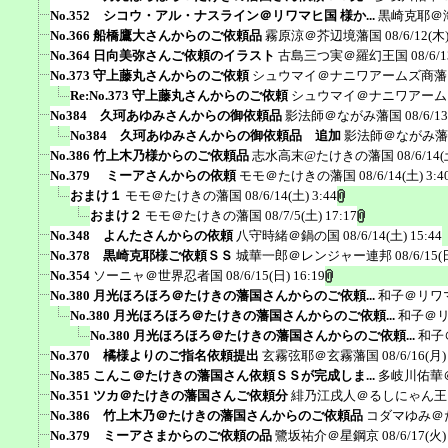
No.352 シコウ・アル・ナスライン＠リワマヒ国 様か...
黒崎克耶＠
No.366 船橋鷹大さんからのご依頼品
霧原涼＠芥辺境藩国
08/6/12(木)
No.364 日向美弥さんご依頼のイラスト
古島三つ実＠羅幻王国
08/6/1
No.373 守上藤丸さんからのご依頼
シュウマイ＠ナニワアームズ商藩
Re:No.373 守上藤丸さんからのご依頼
シュウマイ＠ナニワアーム
No384 久珂あゆみさんからの御依頼品
影法師＠ながみ藩国
08/6/1
No384 久珂あゆみさんからの御依頼品 追加
影法師＠ながみ藩
No.386 竹上木乃様からのご依頼品
志水高末@たけきの藩国
08/6/14(
No.379 ミーアさんからの依頼
モモ＠たけきの藩国
08/6/14(土) 3:4
おまけ１
モモ＠たけきの藩国
08/6/14(土) 3:44
おまけ２
モモ＠たけきの藩国
08/7/5(土) 17:17
No.348 よんたさんからの依頼
八守時緒＠鍋の国
08/6/14(土) 15:44
No.378 黒崎克耶様ご依頼ＳＳ
城華一郎＠レンジャー連邦
08/6/15(
No.354
ソーニャ＠世界忍者国
08/6/15(日) 16:19
No.380 月光ほろほろ＠たけきの藩国さんからのご依頼...
和子＠リワ
No.380 月光ほろほろ＠たけきの藩国さんからのご依頼...
和子＠
No.380 月光ほろほろ＠たけきの藩国さんからのご依頼...
和子
No.370 橘様よりのご指名依頼提出
玄霧弦耶＠玄霧藩国
08/6/16(月)
No.385 こんこ＠たけきの藩国さん依頼ＳＳが完成しま...
多岐川佑華
No.351 ツカ＠たけきの藩国さんご依頼分
緋乃江戌人＠るしにゃん王
No.386 竹上木乃＠たけきの藩国さんからのご依頼品
コダマゆみ＠
No.379 ミーアさまからのご依頼の品
鷺坂祐介＠星鋼京
08/6/17(火)