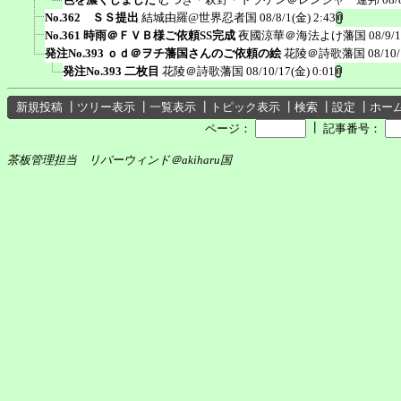
No.362 ＳＳ提出
結城由羅@世界忍者国
08/8/1(金) 2:43
No.361 時雨＠ＦＶＢ様ご依頼SS完成
夜國涼華＠海法よけ藩国
08/9/
発注No.393 ｏｄ＠ヲチ藩国さんのご依頼の絵
花陵＠詩歌藩国
08/10
発注No.393 二枚目
花陵＠詩歌藩国
08/10/17(金) 0:01
新規投稿
┃
ツリー表示
┃
一覧表示
┃
トピック表示
┃
検索
┃
設定
┃
ホー
┃
ページ：
記事番号：
茶板管理担当 リバーウィンド＠akiharu国