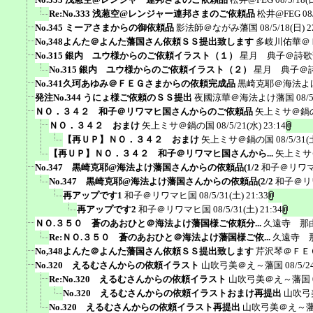
Re:No.333 浅葱空@レンジャー連邦さまのご依頼品
松井@FEG
08
No.345 ミーアさまからの御依頼品
影法師＠ながみ藩国
08/5/18(日) 2
No,348よんた＠よんた藩国さん依頼ＳＳ提出致します
多岐川佑華＠
No.315 銀内 ユウ様からのご依頼イラスト（１）
星月 典子＠詩歌
No.315 銀内 ユウ様からのご依頼イラスト（２）
星月 典子＠
No.341久珂あゆみ＠ＦＥＧさまからの依頼完成品
黒崎克耶＠海法よ
発注No.344 うにょ様ご依頼のＳＳ提出
夜國涼華＠海法よけ藩国
08/
ＮＯ．３４２ 和子＠リワマヒ国さんからのご依頼品
矢上ミサ＠鍋
ＮＯ．３４２ おまけ
矢上ミサ＠鍋の国
08/5/21(水) 23:14
【再ＵＰ】ＮＯ．３４２ おまけ
矢上ミサ＠鍋の国
08/5/31(
【再ＵＰ】ＮＯ．３４２ 和子＠リワマヒ国さんから...
矢上ミサ
No.347 黒崎克耶@海法よけ藩国さんからの依頼品(1/2
和子＠リワ
No.347 黒崎克耶@海法よけ藩国さんからの依頼品(2/2
和子＠リ
再アップです1
和子＠リワマヒ国
08/5/31(土) 21:33
再アップです2
和子＠リワマヒ国
08/5/31(土) 21:34
ＮＯ.３５０ 蒼のあおひと＠海法よけ藩国様ご依頼分...
久遠寺 那
Re:ＮＯ.３５０ 蒼のあおひと＠海法よけ藩国様ご依...
久遠寺 
No,348よんた＠よんた藩国さん依頼ＳＳ提出致します
芹沢琴＠ＦＥ
No.320 えるむさんからの依頼イラスト
山吹弓美＠え～藩国
08/5/2
Re:No.320 えるむさんからの依頼イラスト
山吹弓美＠え～藩国
No.320 えるむさんからの依頼イラストおまけ再提出
山吹弓
No.320 えるむさんからの依頼イラスト再提出
山吹弓美＠え～