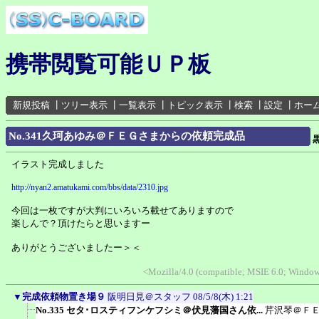
携帯閲覧可能ＵＰ板
新規投稿
┃
ツリー表示
┃
一覧表示
┃
トピック表示
┃
検索
┃
設定
┃
ホー
No.341久珂あゆみ＠ＦＥＧさまからの依頼完成品
イラスト完成しました
http://nyan2.amatukami.com/bbs/data/2310.jpg
今回は一枚ですが大判にいろいろ載せてありますので
楽しんで？頂けたらと思いますー
ありがとうございましたー＞＜
<Mozilla/4.0 (compatible; MSIE 6.0; Windo
▼
完成依頼物置き場９
阪明日見＠スタッフ
08/5/8(木) 1:21
No.335 セタ･ロスティフンケフシミ＠伏見藩国さん依...
芹沢琴＠Ｆ