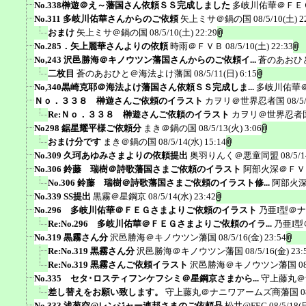
No.338榊遊＠え～藩国さん依頼ＳＳ完成しました
多岐川佑華＠ＦＥ
No.311 多岐川佑華さんからのご依頼
矢上ミサ＠鍋の国
08/5/10(土) 2
おまけ
矢上ミサ＠鍋の国
08/5/10(土) 22:29
No.285．矢上麗華さんよりの依頼
時雨＠ＦＶＢ
08/5/10(土) 22:33
No,243 沢邑勝海＠キノウツン藩国さんからのご依頼イ...
蒼のあおひ
二枚目
蒼のあおひと＠海法よけ藩国
08/5/11(日) 6:15
No,340黒崎克耶＠海法よけ藩国さん依頼ＳＳ完成しま...
多岐川佑華
Ｎｏ．３３８ 榊遊さんご依頼のイラスト
カヲリ＠世界忍者国
08/5
Re:Ｎｏ．３３８ 榊遊さんご依頼のイラスト
カヲリ＠世界忍者
No298 鋸星耀平様ご依頼分
まき＠鍋の国
08/5/13(火) 3:06
おまけ分です
まき＠鍋の国
08/5/14(水) 15:14
No.309 久珂あゆみさまよりの依頼提出
奥羽りんく＠悪童同盟
08/5/1
No.306 鈴藤 瑞樹＠詩歌藩国さまご依頼のイラスト
阿部火深＠ＦＶ
No.306 鈴藤 瑞樹＠詩歌藩国さまご依頼のイラスト修...
阿部火
No.339 SS提出
黒霧＠星鋼京
08/5/14(水) 23:42
No.296 多岐川佑華＠ＦＥＧさまよりご依頼のイラスト
乃亜I型＠
Re:No.296 多岐川佑華＠ＦＥＧさまよりご依頼のイラ...
乃亜I
No.319 黒霧さん分
沢邑勝海＠キノウツン藩国
08/5/16(金) 23:54
Re:No.319 黒霧さん分
沢邑勝海＠キノウツン藩国
08/5/16(金) 23:
Re:No.319 黒霧さんご依頼イラスト
沢邑勝海＠キノウツン藩国
0
No.335 セタ･ロスティフンケフシミ＠星鋼京さまから...
守上藤丸＠
差し替えをお願い致します。
守上藤丸＠ナニワアームズ商藩国
0
No.333 浅葱空@レンジャー連邦さまのご依頼品
松井@FEG
08/5/18(