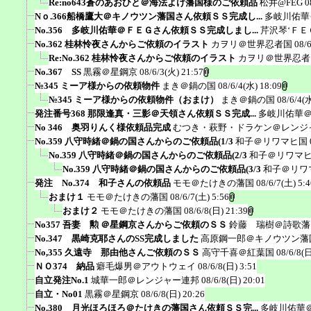
Re:no643蒼のあおひと＠海法よけ藩国様のご依頼品
松井@FEG
0
Nｏ.366船橋鷹大＠キノウツン藩国さん依頼ＳＳ完成し...
多岐川佑華
No.356 多岐川佑華＠ＦＥＧさん依頼ＳＳ完成しまし...
芹沢琴‘ＦＥ
No.362 桂林怜夜さんからご依頼のイラスト
カヲリ＠世界忍者国
08/
Re:No.362 桂林怜夜さんからご依頼のイラスト
カヲリ＠世界忍者
No.367 SS
黒霧＠星鋼京
08/6/3(火) 21:57
№345 ミーア様からの依頼物件
まき＠鍋の国
08/6/4(水) 18:09
№345 ミーア様からの依頼物件（おまけ）
まき＠鍋の国
08/6/4(
発注番号368 那限逢真・三影＠天領さん依頼ＳＳ完成...
多岐川佑華
No 346 奥羽りんく様依頼品完成
むつき・萩野・ドラケン＠レンジ
No.359 八守時緒＠鍋の国さんからのご依頼品(1/3
和子＠リワマヒ国
No.359 八守時緒＠鍋の国さんからのご依頼品(2/3
和子＠リワマ
No.359 八守時緒＠鍋の国さんからのご依頼品(3/3
和子＠リワ
発注 No.374 和子さんの依頼品
モモ＠たけきの藩国
08/6/7(土) 5:4
おまけ１
モモ＠たけきの藩国
08/6/7(土) 5:56
おまけ２
モモ＠たけきの藩国
08/6/8(日) 21:39
No357 吾妻 勲 ＠星鋼京さんからご依頼のＳＳ
鈴藤 瑞樹＠詩歌藩
No.347 黒崎克耶さんのSS完成しました
高原鋼一郎＠キノウツン藩
No,355 久遠寺 那由他さんご依頼のＳＳ
高守千喜＠紅葉国
08/6/8(日
ＮＯ374 納品
癖毛爆男＠アウトウェイ
08/6/8(日) 3:51
自立発注No.1
城華一郎＠レンジャー連邦
08/6/8(日) 20:01
自立・No01
黒霧＠星鋼京
08/6/8(日) 20:26
No.380 月光ほろほろ＠たけきの藩国さん依頼ＳＳ完...
多岐川佑華