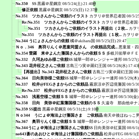
No.350 SS
黒霧＠星鋼京
08/5/24(土) 21:40
修正依頼
黒霧＠星鋼京
08/5/25(日) 12:37
No.351 ツカさんからご依頼のイラスト
カヲリ＠世界忍者国
08/5/2
Re:No.351 ツカさんからご依頼のイラスト
カヲリ＠世界忍者国
No.351 ツカさんからご依頼のイラスト再提出（２枚...
カヲ
No.351 ツカさんからご依頼のイラスト再提出（１枚...
カヲリ＠
No.344 うにょさんからの依頼
橘＠akiharu国
08/5/25(日) 20:47
Ｎｏ．346 奥羽りんく＠悪童同盟さん の依頼品完成...
悪童屋・四
No.354 雷羅 来＠よんた藩国さんからの依頼ＳＳ
多岐川佑華＠ＦＥ
No.332 久珂あゆみ様ご依頼SS
城華一郎＠レンジャー連邦
08/5/27(
No.343 花井柾之さんご依頼
古島三つ実＠羅幻王国
08/5/28(水) 17:43
【再提出】No.343 花井柾之さんご依頼
古島三つ実＠羅幻王国
08
No.364 日向美弥様ご依頼SS
城華一郎＠レンジャー連邦
08/5/29(木)
No.337 松井@FEGさまからのご依頼品
霧原涼＠芥辺境藩国
08/5/3
Re:No.337 松井@FEGさまからのご依頼品
霧原涼＠芥辺境藩国
No.365 浅葱空様ご依頼ＳＳ
城華一郎＠レンジャー連邦
08/5/30(金)
No.358 日向 美弥＠紅葉藩国様ご依頼のＳＳ
久遠寺 那由他＠ナ
No.359 SS提出
黒霧＠星鋼京
08/5/31(土) 9:10
Ｎｏ344 うにょ＠海法よけ藩国さま ご依頼品
南天＠後ほねっこ
No.367 奥羽りんく様ご依頼ＳＳ
城華一郎＠レンジャー連邦
08/6/1
No.344うにょ＠海法よけ藩国さんご依頼SS
日向美弥＠紅葉国
08/6/1
no643蒼のあおひと＠海法よけ藩国様のご依頼品
松井@FEG
08/6/1(