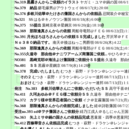
No.319 黒霧さんからご依頼のイラスト
ヤガミ・ユマ＠鍋の国
08/6/
No.379 納品
癖毛爆男@アウトウェイ
08/6/17(火) 20:08
No.376 多岐川佑華＠たけきの藩国さんからの依頼品
忌闇装介＠秘宝
No321 SS
はる＠キノウツン藩国
08/6/18(水) 6:06
No,375 SS提出
葉崎京夜＠星鋼京
08/6/20(金) 18:16
No.369 那限逢真さんからの依頼
周船寺竜郎@ＦＥＧ
08/6/22(日) 1:
No.391 月光ほろほろさんからの依頼ＳＳ完成しました
芹沢琴＠ＦＥ
Ｎｏ３８０納品です。
南天＠後ほねっこ男爵領
08/6/26(木) 4:22
No.369 那限逢真さんからの依頼
周船寺竜郎@ＦＥＧ
08/6/28(土) 0:
No.355久遠寺 那由他＠ナニワアームズ商藩国ご依頼...
やひろ＠ナ
NO381 黒崎克耶＠海法よけ藩国様ご依頼分ＳＳ提出
久遠寺 那由
No.401 ＳＳ
黒霧＠星鋼京
08/7/9(水) 14:28
No.378 完成いたしました
むつき・萩野・ドラケン＠レンジャー連
その２
むつき・萩野・ドラケン＠レンジャー連邦
08/7/13(日) 1:1
おまけ
むつき・萩野・ドラケン＠レンジャー連邦
08/7/13(日) 1:1
発注 No.383 多岐川佑華さんにご依頼いただいたＳＳ
高守千喜＠
No.411 久珂あゆみ＠ＦＥＧ様ご依頼分ＳＳ
久遠寺 那由他＠ナニ
No.372 カヲリ様＠世界忍者国のご依頼
イク＠玄霧藩国
08/7/21(月)
No.368 那限逢真さんからの依頼完成しました
経＠詩歌藩国
08/7/2
受注no.393 od＠ヲチ藩国さんご依頼分
緋乃江戌人＠るしにゃん王国
No.363 矢上ミサ＠鍋の国さんの依頼品完成
悪童屋・四季＠悪童同
No.412 西條華音さん依頼品完成
むつき・萩野・ドラケン＠レンジャ
色を濃くしました
むつき・萩野・ドラケン＠レンジャー連邦
08/