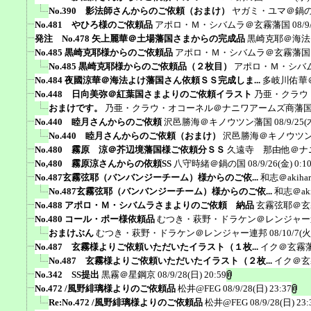
No.390 影法師さんからのご依頼（おまけ）
ヤガミ・ユマ＠鍋
No.481 やひろ様のご依頼品
アポロ・Ｍ・シバムラ＠玄霧藩国
08/9
発注 No.478 矢上麗華＠土場藩国さまからの完成品
黒崎克耶＠海法
No.485 黒崎克耶様からのご依頼品
アポロ・Ｍ・シバムラ＠玄霧藩国
No.485 黒崎克耶様からのご依頼品（２枚目）
アポロ・Ｍ・シバ
No.484 夜國涼華＠海法よけ藩国さん依頼ＳＳ完成しま...
多岐川佑華
No.448 日向美弥＠紅葉国さまよりのご依頼イラスト
乃亜・クラウ
おまけです。
乃亜・クラウ・オコーネル＠ナニワアームズ商藩
No.440 睦月さんからのご依頼
沢邑勝海＠キノウツン藩国
08/9/25(
No.440 睦月さんからのご依頼（おまけ）
沢邑勝海＠キノウツ
No.480 霧原 涼＠芥辺境藩国様ご依頼分ＳＳ
久遠寺 那由他＠ナ
No,480 霧原涼さんからの依頼SS
八守時緒＠鍋の国
08/9/26(金) 0:1
No.487玄霧弦耶（バンバンジーチーム）様からのご依...
和志＠akiha
No.487玄霧弦耶（バンバンジーチーム）様からのご依...
和志＠aki
No.488 アポロ・Ｍ・シバムラさまよりのご依頼 納品
玄霧弦耶＠玄
No.480 コール・ポー様依頼品
むつき・萩野・ドラケン＠レンジャー
おまけぶん
むつき・萩野・ドラケン＠レンジャー連邦
08/10/7(火
No.487 玄霧様よりご依頼いただいたイラスト（１枚...
イク＠玄霧
No.487 玄霧様よりご依頼いただいたイラスト（２枚...
イク＠玄
No.342 SS提出
黒霧＠星鋼京
08/9/28(日) 20:59
No.472 /風野緋璃様よりのご依頼品
松井@FEG
08/9/28(日) 23:37
Re:No.472 /風野緋璃様よりのご依頼品
松井@FEG
08/9/28(日) 23: