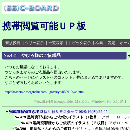
携帯閲覧可能ＵＰ板
新規投稿
┃
ツリー表示
┃
一覧表示
┃
トピック表示
┃
検索
┃
設定
┃
ホー
No.481 やひろ様のご依頼品
いつもお世話になっております。
やひろさまからのご依頼品を提出いたします。
こちらのページにイラストへのコメントと共にまとめてありますので、
なにとぞ宜しくお願いいたします。
http://academic.meganebu.com/~gosyuyu/080919yah.html
<Mozilla/4.0 (compatible; MSIE 6.0; Windows NT 5.1; SV1; 
▼
完成依頼物置き場12
阪明日見＠スタッフ
08/9/16(火) 22:05
No.479 黒崎克耶様からご依頼のイラスト（1枚目）
アポロ・Ｍ・シ
No.479 黒崎克耶様からご依頼のイラスト（２枚目）
アポロ・Ｍ
No.390 影法師さんからのご依頼
ヤガミ・ユマ＠鍋の国
08/9/17(水)