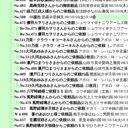
No.483 黒崎克耶さんからの御依頼品
日向美弥＠紅葉国
08/10/9(木)
No.427 緋乃江戌人様からのご依頼品
影法師＠ながみ藩国
08/10/9(木)
No.508 SS提出
黒霧＠星鋼京
08/10/10(金) 0:18
No.473 優羽カヲリさんからのご依頼
シュウマイ＠ナニワアームズ商
Re:No.473 優羽カヲリさんからのご依頼
シュウマイ＠ナニワアー
Re:No.473 優羽カヲリさんからのご依頼
シュウマイ＠ナニワアー
No.511乃亜・クラウ・オコーネルさんからのご依頼
アポロ・Ｍ・シ
No.511乃亜・クラウ・オコーネルさんからのご依頼（...
アポロ・
No.512久珂あゆみさんからのご依頼品
アポロ・Ｍ・シバムラ＠玄霧
No.512久珂あゆみさんからのご依頼品(2枚目)
アポロ・Ｍ・シバ
No.489 瀬戸口まつりさまからのご依頼品
山吹弓美＠愛鳴之藩国
08/
Re:No.489 瀬戸口まつりさまからのご依頼品
山吹弓美＠愛鳴之藩
No.489 瀬戸口まつりさんからのご依頼の品
鷺坂祐介＠天領
08/10/
No.519久珂あゆみさんからのご依頼品
アポロ・Ｍ・シバムラ＠玄霧
No.519久珂あゆみさんからのご依頼品（2枚目）
アポロ・Ｍ・シ
No.495 八守時緒様ご依頼ＳＳ
銀内 ユウ＠鍋の国（文族）
08/10/13
No.476 風野緋璃さんからのご依頼品(1/2)
矢上ミサ＠鍋の国
08/10/13
No.476 風野緋璃さんからのご依頼品(2/2)
矢上ミサ＠鍋の国
08/1
No.513 風野緋璃＠天領さまからのご依頼
ヤガミ・ユマ＠鍋の国
08
Ｎｏ498 蒼のあおひと様ご依頼品
南天＠後ほねっこ男爵領
08/10/1
No.457 玄霧弦耶さんのご依頼SS
鍋 黒兎＠鍋の国
08/10/14(火) 0:
No472 風野緋璃＠天領様からご依頼のＳＳ
やひろ＠ナニワアームズ