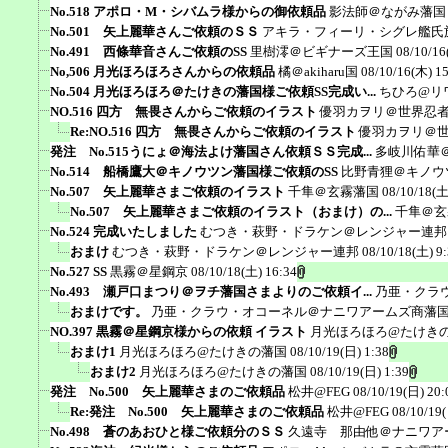
No.518 アポロ・M・シバムラ様からの御依頼品
影法師＠ながみ藩国
No.501 矢上麗華さんご依頼のＳＳ
アキラ・フィーリ・シグレ艦氏
No.491 西條華音さんご依頼のSS
里樹澪＠ビギナーズ王国
08/10/16
No,506 月光ほろほろさんからの依頼品
橘＠akiharu国
08/10/16(木) 1
No.504 月光ほろほろ＠たけきの藩国様ご依頼SS完成い...
ちひろ@リ
NO.516 四方 無畏さんからご依頼のイラスト
優羽カヲリ＠世界忍
Re:NO.516 四方 無畏さんからご依頼のイラスト
優羽カヲリ＠
発注 No.515うにょ＠海法よけ藩国さん依頼ＳＳ完成...
多岐川佑華
No.514 船橋鷹大＠キノウツン藩国様ご依頼のSS
比野青狸＠キノウ
No.507 矢上麗華さまご依頼のイラスト
千隼＠玄霧藩国
08/10/18(土
No.507 矢上麗華さまご依頼のイラスト（おまけ）の...
千隼＠玄
No.524 完成いたしました
むつき・萩野・ドラケン＠レンジャー連邦
おまけ
むつき・萩野・ドラケン＠レンジャー連邦
08/10/18(土) 9
No.527 SS
黒霧＠星鋼京
08/10/18(土) 16:34
No.493 瀬戸口まつり＠ヲチ藩国さまよりのご依頼イ...
乃亜・クラ
おまけです。
乃亜・クラウ・オコーネル＠ナニワアームズ商藩
NO.397 黒霧＠星鋼京様からの依頼 イラスト
月光ほろほろ@たけき
おまけ1
月光ほろほろ@たけきの藩国
08/10/19(日) 1:38
おまけ2
月光ほろほろ@たけきの藩国
08/10/19(日) 1:39
発注 No.500 矢上麗華さまのご依頼品
松井@FEG
08/10/19(日) 20:
Re:発注 No.500 矢上麗華さまのご依頼品
松井@FEG
08/10/19
No.498 蒼のあおひと様ご依頼分のＳＳ
久遠寺 那由他＠ナニワア