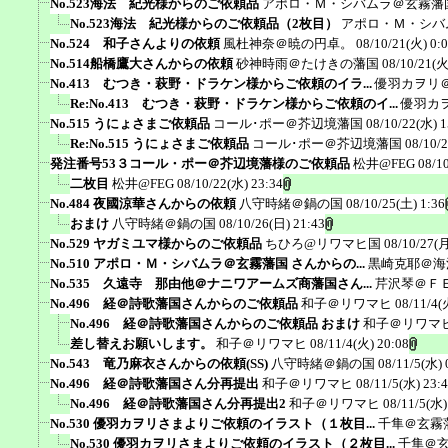
No.523海法 紀光様からのご依頼品
アポロ・Ｍ・シバムラ＠玄霧藩
No.523海法 紀光様からのご依頼品（2枚目）
アポロ・Ｍ・シバ
No.524 和子さんよりの依頼
風杜神奈＠暁の円卓。
08/10/21(火) 0:
No.514船橋鷹大さんからの依頼
砂神時雨＠たけきの藩国
08/10/21(火
No.413 むつき・萩野・ドラケン様からご依頼のイラ...
優羽カヲリ
Re:No.413 むつき・萩野・ドラケン様からご依頼のイ...
優羽カ
No.515 うにょさまご依頼品
コール･ポー＠芥辺境藩国
08/10/22(水) 1
Re:No.515 うにょさまご依頼品
コール･ポー＠芥辺境藩国
08/10/
発注番号53３コール・ポー＠芥辺境藩様のご依頼品
松井@FEG
08/1
二枚目
松井@FEG
08/10/22(水) 23:34
No.484 夜國涼華さんからの依頼
八守時緒＠鍋の国
08/10/25(土) 1:36
おまけ
八守時緒＠鍋の国
08/10/26(日) 21:43
No.529 ヤガミユマ様からのご依頼品
ちひろ@リワマヒ国
08/10/27(月
No.510 アポロ・Ｍ・シバムラ＠玄霧藩国 さんからの...
黒崎克耶＠海
No.535 久遠寺 那由他＠ナニワアームズ商藩国さん...
芹沢琴＠Ｆ
No.496 経＠詩歌藩国さんからのご依頼品
和子＠リワマヒ
08/11/4(
No.496 経＠詩歌藩国さんからのご依頼品 おまけ
和子＠リワマ
差し替えお願いします。
和子＠リワマヒ
08/11/4(火) 20:08
No.543 竜乃麻衣さんからの依頼(SS)
八守時緒＠鍋の国
08/11/5(水) 
No.496 経＠詩歌藩国さん分再提出
和子＠リワマヒ
08/11/5(水) 23:
No.496 経＠詩歌藩国さん分再提出2
和子＠リワマヒ
08/11/5(水)
No.530 優羽カヲリさまよりご依頼のイラスト（１枚目...
千隼＠玄霧
No.530 優羽カヲリさまよりご依頼のイラスト（２枚目...
千隼＠