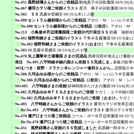
No.451 風野緋璃さんからのご依頼品
駒地真子＠詩歌藩国
08/9/30(火)
No.467 優羽カヲリ様ご依頼イラスト
星月 典子＠詩歌藩国
08/9/30(
No.502 ＳＳ
黒霧＠星鋼京
08/10/2(木) 1:25
No.490 セントラル越前様からのご依頼品
アポロ・Ｍ・シバムラ＠玄
No.490 セントラル越前様からのご依頼品（2枚目）
アポロ・Ｍ・
No.213 小鳥遊＠芥辺境藩国様ご依頼分代行発注ＳＳ
鈴藤 瑞樹＠
No.492 猫野和錆さまご依頼のイラスト
千隼＠玄霧藩国
08/10/3(金) 2
No.492 猫野和錆さまご依頼のイラスト(おまけ）
千隼＠玄霧藩国
No.505 SS
黒霧＠星鋼京
08/10/4(土) 0:47
No.478 矢上麗華＠土場藩国 さまの完成品
黒崎克耶＠海法よけ藩国
0
発注 No.495 八守時緒＠鍋の国さん依頼ＳＳ完成しま...
多岐川佑華
305むつき・萩野・ドラケン＠レンジャー連邦さんから...
忌闇装介＠ak
No.506 久珂あゆみ様からのご依頼品
アポロ・Ｍ・シバムラ＠玄霧藩
No.506 久珂あゆみ様からのご依頼品（2枚目）
アポロ・Ｍ・シバ
NO.495 八守時緒さまの依頼
砂神時雨＠たけきの藩国
08/10/6(月) 2
No.482 久珂あゆみ＠ＦＥＧさまからのご依頼
ヤガミ・ユマ＠鍋の国
No.482 久珂あゆみ＠ＦＥＧさまからのご依頼（おまけ...
ヤガミ
No.495 八守時緒さんからご依頼のイラスト
優羽カヲリ＠世界忍者
Re:No.495 八守時緒さんからご依頼のイラスト
優羽カヲリ＠世
No.470 瀬戸口まつり様ご依頼品
コール・ポー＠芥辺境藩国
08/10/7(
Re:No.470 瀬戸口まつり様ご依頼品
コール･ポー＠芥辺境藩国
08
No.451 風野緋璃さん依頼のＳＳ完成しました
高原鋼一郎＠キノウ
No.496 経＠詩歌藩国さんからの依頼（SS)
八守時緒＠鍋の国
08/10