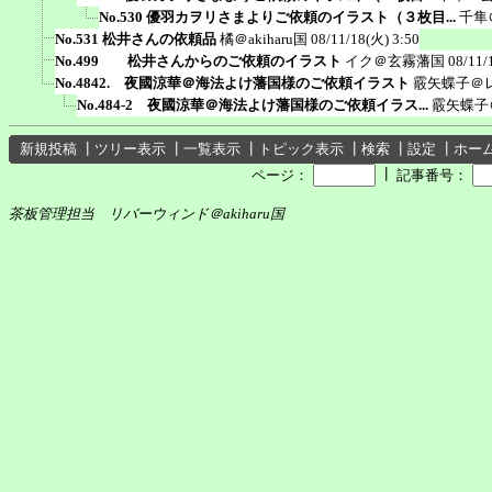
No.530 優羽カヲリさまよりご依頼のイラスト（３枚目...
千隼
No.531 松井さんの依頼品
橘＠akiharu国
08/11/18(火) 3:50
No.499 松井さんからのご依頼のイラスト
イク＠玄霧藩国
08/11/
No.4842. 夜國涼華＠海法よけ藩国様のご依頼イラスト
霰矢蝶子＠
No.484-2 夜國涼華＠海法よけ藩国様のご依頼イラス...
霰矢蝶子
新規投稿
┃
ツリー表示
┃
一覧表示
┃
トピック表示
┃
検索
┃
設定
┃
ホー
┃
ページ：
記事番号：
茶板管理担当 リバーウィンド＠akiharu国