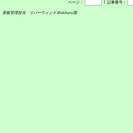
┃
ページ：
記事番号：
茶板管理担当 リバーウィンド＠akiharu国