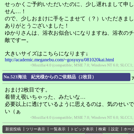
せっかくご予約いただいたのに、少し遅れまして申し
せん…！
ので、少しおまけに手をこませて（？）いただきまし
ありがとうございました！
ゆかりさんは、浴衣お似合いになりますね、浴衣のチ
敵ですー。
大きいサイズはこちらになります↓
http://academic.meganebu.com/~gosyuyu/081020kai.html
<Mozilla/4.0 (compatible; MSIE 7.0; Windows NT 6.0; SLCC1;
No.523海法 紀光様からのご依頼品（2枚目）
おまけ2枚目です。
着替え覗いちゃった、みたいな…
必要以上に透けているように思えるのは、気のせいで
い（ぁ
<Mozilla/4.0 (compatible; MSIE 7.0; Windows NT 6.0; SLCC1;
新規投稿
┃
ツリー表示
┃
一覧表示
┃
トピック表示
┃
検索
┃
設定
┃
ホー