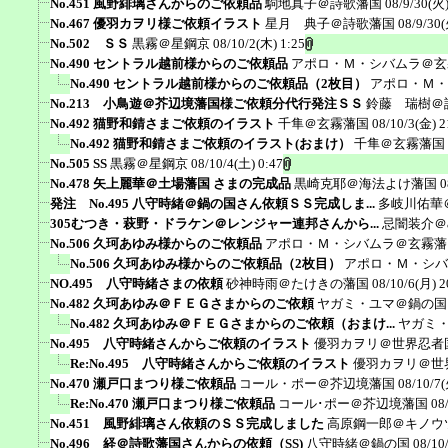
No.451 風野緋璃さんからのご依頼品
駒地真子＠詩歌藩国
08/9/30(火)
No.467 優羽カヲリ様ご依頼イラスト
星月 典子＠詩歌藩国
08/9/30(
No.502 ＳＳ
黒霧＠星鋼京
08/10/2(木) 1:25
No.490 セントラル越前様からのご依頼品
アポロ・Ｍ・シバムラ＠玄
No.490 セントラル越前様からのご依頼品（2枚目）
アポロ・Ｍ・
No.213 小鳥遊＠芥辺境藩国様ご依頼分代行発注ＳＳ
鈴藤 瑞樹＠
No.492 猫野和錆さまご依頼のイラスト
千隼＠玄霧藩国
08/10/3(金) 2
No.492 猫野和錆さまご依頼のイラスト(おまけ）
千隼＠玄霧藩国
No.505 SS
黒霧＠星鋼京
08/10/4(土) 0:47
No.478 矢上麗華＠土場藩国 さまの完成品
黒崎克耶＠海法よけ藩国
0
発注 No.495 八守時緒＠鍋の国さん依頼ＳＳ完成しま...
多岐川佑華
305むつき・萩野・ドラケン＠レンジャー連邦さんから...
忌闇装介＠ak
No.506 久珂あゆみ様からのご依頼品
アポロ・Ｍ・シバムラ＠玄霧藩
No.506 久珂あゆみ様からのご依頼品（2枚目）
アポロ・Ｍ・シバ
NO.495 八守時緒さまの依頼
砂神時雨＠たけきの藩国
08/10/6(月) 2
No.482 久珂あゆみ＠ＦＥＧさまからのご依頼
ヤガミ・ユマ＠鍋の国
No.482 久珂あゆみ＠ＦＥＧさまからのご依頼（おまけ...
ヤガミ
No.495 八守時緒さんからご依頼のイラスト
優羽カヲリ＠世界忍者
Re:No.495 八守時緒さんからご依頼のイラスト
優羽カヲリ＠世
No.470 瀬戸口まつり様ご依頼品
コール・ポー＠芥辺境藩国
08/10/7(
Re:No.470 瀬戸口まつり様ご依頼品
コール･ポー＠芥辺境藩国
08
No.451 風野緋璃さん依頼のＳＳ完成しました
高原鋼一郎＠キノウ
No.496 経＠詩歌藩国さんからの依頼（SS)
八守時緒＠鍋の国
08/10