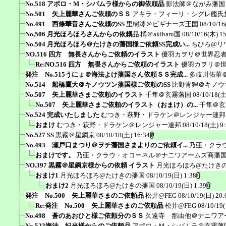
No.518 アポロ・M・シバムラ様からの御依頼品
影法師＠ながみ藩国
No.501 矢上麗華さんご依頼のＳＳ
アキラ・フィーリ・シグレ艦氏
No.491 西條華音さんご依頼のSS
里樹澪＠ビギナーズ王国
08/10/16
No,506 月光ほろほろさんからの依頼品
橘＠akiharu国
08/10/16(木) 1
No.504 月光ほろほろ＠たけきの藩国様ご依頼SS完成い...
ちひろ@リ
NO.516 四方 無畏さんからご依頼のイラスト
優羽カヲリ＠世界忍
Re:NO.516 四方 無畏さんからご依頼のイラスト
優羽カヲリ＠
発注 No.515うにょ＠海法よけ藩国さん依頼ＳＳ完成...
多岐川佑華
No.514 船橋鷹大＠キノウツン藩国様ご依頼のSS
比野青狸＠キノウ
No.507 矢上麗華さまご依頼のイラスト
千隼＠玄霧藩国
08/10/18(土
No.507 矢上麗華さまご依頼のイラスト（おまけ）の...
千隼＠玄
No.524 完成いたしました
むつき・萩野・ドラケン＠レンジャー連邦
おまけ
むつき・萩野・ドラケン＠レンジャー連邦
08/10/18(土) 9
No.527 SS
黒霧＠星鋼京
08/10/18(土) 16:34
No.493 瀬戸口まつり＠ヲチ藩国さまよりのご依頼イ...
乃亜・クラ
おまけです。
乃亜・クラウ・オコーネル＠ナニワアームズ商藩
NO.397 黒霧＠星鋼京様からの依頼 イラスト
月光ほろほろ@たけき
おまけ1
月光ほろほろ@たけきの藩国
08/10/19(日) 1:38
おまけ2
月光ほろほろ@たけきの藩国
08/10/19(日) 1:39
発注 No.500 矢上麗華さまのご依頼品
松井@FEG
08/10/19(日) 20:
Re:発注 No.500 矢上麗華さまのご依頼品
松井@FEG
08/10/19
No.498 蒼のあおひと様ご依頼分のＳＳ
久遠寺 那由他＠ナニワア
No.523海法 紀光様からのご依頼品
アポロ・Ｍ・シバムラ＠玄霧藩