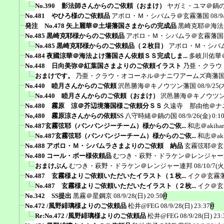
No.390 影法師さんからのご依頼（おまけ）
ヤガミ・ユマ＠鍋
No.481 やひろ様のご依頼品
アポロ・Ｍ・シバムラ＠玄霧藩国
08/9
発注 No.478 矢上麗華＠土場藩国さまからの完成品
黒崎克耶＠海法
No.485 黒崎克耶様からのご依頼品
アポロ・Ｍ・シバムラ＠玄霧藩国
No.485 黒崎克耶様からのご依頼品（２枚目）
アポロ・Ｍ・シバ
No.484 夜國涼華＠海法よけ藩国さん依頼ＳＳ完成しま...
多岐川佑華
No.448 日向美弥＠紅葉国さまよりのご依頼イラスト
乃亜・クラウ
おまけです。
乃亜・クラウ・オコーネル＠ナニワアームズ商藩
No.440 睦月さんからのご依頼
沢邑勝海＠キノウツン藩国
08/9/25(
No.440 睦月さんからのご依頼（おまけ）
沢邑勝海＠キノウツ
No.480 霧原 涼＠芥辺境藩国様ご依頼分ＳＳ
久遠寺 那由他＠ナ
No,480 霧原涼さんからの依頼SS
八守時緒＠鍋の国
08/9/26(金) 0:1
No.487玄霧弦耶（バンバンジーチーム）様からのご依...
和志＠akiha
No.487玄霧弦耶（バンバンジーチーム）様からのご依...
和志＠aki
No.488 アポロ・Ｍ・シバムラさまよりのご依頼 納品
玄霧弦耶＠玄
No.480 コール・ポー様依頼品
むつき・萩野・ドラケン＠レンジャー
おまけぶん
むつき・萩野・ドラケン＠レンジャー連邦
08/10/7(火
No.487 玄霧様よりご依頼いただいたイラスト（１枚...
イク＠玄霧
No.487 玄霧様よりご依頼いただいたイラスト（２枚...
イク＠玄
No.342 SS提出
黒霧＠星鋼京
08/9/28(日) 20:59
No.472 /風野緋璃様よりのご依頼品
松井@FEG
08/9/28(日) 23:37
Re:No.472 /風野緋璃様よりのご依頼品
松井@FEG
08/9/28(日) 23: