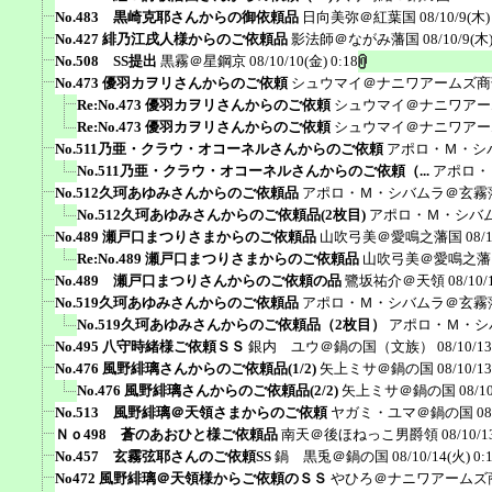
No.483 黒崎克耶さんからの御依頼品
日向美弥＠紅葉国
08/10/9(木)
No.427 緋乃江戌人様からのご依頼品
影法師＠ながみ藩国
08/10/9(木)
No.508 SS提出
黒霧＠星鋼京
08/10/10(金) 0:18
No.473 優羽カヲリさんからのご依頼
シュウマイ＠ナニワアームズ商
Re:No.473 優羽カヲリさんからのご依頼
シュウマイ＠ナニワアー
Re:No.473 優羽カヲリさんからのご依頼
シュウマイ＠ナニワアー
No.511乃亜・クラウ・オコーネルさんからのご依頼
アポロ・Ｍ・シ
No.511乃亜・クラウ・オコーネルさんからのご依頼（...
アポロ・
No.512久珂あゆみさんからのご依頼品
アポロ・Ｍ・シバムラ＠玄霧
No.512久珂あゆみさんからのご依頼品(2枚目)
アポロ・Ｍ・シバ
No.489 瀬戸口まつりさまからのご依頼品
山吹弓美＠愛鳴之藩国
08/
Re:No.489 瀬戸口まつりさまからのご依頼品
山吹弓美＠愛鳴之藩
No.489 瀬戸口まつりさんからのご依頼の品
鷺坂祐介＠天領
08/10/
No.519久珂あゆみさんからのご依頼品
アポロ・Ｍ・シバムラ＠玄霧
No.519久珂あゆみさんからのご依頼品（2枚目）
アポロ・Ｍ・シ
No.495 八守時緒様ご依頼ＳＳ
銀内 ユウ＠鍋の国（文族）
08/10/13
No.476 風野緋璃さんからのご依頼品(1/2)
矢上ミサ＠鍋の国
08/10/13
No.476 風野緋璃さんからのご依頼品(2/2)
矢上ミサ＠鍋の国
08/1
No.513 風野緋璃＠天領さまからのご依頼
ヤガミ・ユマ＠鍋の国
08
Ｎｏ498 蒼のあおひと様ご依頼品
南天＠後ほねっこ男爵領
08/10/1
No.457 玄霧弦耶さんのご依頼SS
鍋 黒兎＠鍋の国
08/10/14(火) 0:
No472 風野緋璃＠天領様からご依頼のＳＳ
やひろ＠ナニワアームズ