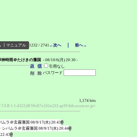
｜
ム
┃
マニュアル
1232 / 2741
←次へ
前へ→
砂神時雨＠たけきの藩国
- 08/10/6(月) 20:30 -
引用なし
パスワード
1,174 hits
ET CLR 1.1.4322)＠59x87x102x222.ap59.ftth.ucom.ne.jp>
バムラ＠玄霧藩国
08/9/17(水) 20:43
・シバムラ＠玄霧藩国
08/9/17(水) 20:44
 22:43