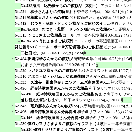
No.523海法 紀光様からのご依頼品（2枚目）
アポロ・Ｍ・シバ
No.524 和子さんよりの依頼
風杜神奈＠暁の円卓。
08/10/21(火) 0:
No.514船橋鷹大さんからの依頼
砂神時雨＠たけきの藩国
08/10/21(火
No.413 むつき・萩野・ドラケン様からご依頼のイラ...
優羽カヲリ
Re:No.413 むつき・萩野・ドラケン様からご依頼のイ...
優羽カ
No.515 うにょさまご依頼品
コール･ポー＠芥辺境藩国
08/10/22(水) 1
Re:No.515 うにょさまご依頼品
コール･ポー＠芥辺境藩国
08/10/
発注番号53３コール・ポー＠芥辺境藩様のご依頼品
松井@FEG
08/1
二枚目
松井@FEG
08/10/22(水) 23:34
No.484 夜國涼華さんからの依頼
八守時緒＠鍋の国
08/10/25(土) 1:36
おまけ
八守時緒＠鍋の国
08/10/26(日) 21:43
No.529 ヤガミユマ様からのご依頼品
ちひろ@リワマヒ国
08/10/27(月
No.510 アポロ・Ｍ・シバムラ＠玄霧藩国 さんからの...
黒崎克耶＠海
No.535 久遠寺 那由他＠ナニワアームズ商藩国さん...
芹沢琴＠Ｆ
No.496 経＠詩歌藩国さんからのご依頼品
和子＠リワマヒ
08/11/4(
No.496 経＠詩歌藩国さんからのご依頼品 おまけ
和子＠リワマ
差し替えお願いします。
和子＠リワマヒ
08/11/4(火) 20:08
No.543 竜乃麻衣さんからの依頼(SS)
八守時緒＠鍋の国
08/11/5(水) 
No.496 経＠詩歌藩国さん分再提出
和子＠リワマヒ
08/11/5(水) 23:
No.496 経＠詩歌藩国さん分再提出2
和子＠リワマヒ
08/11/5(水)
No.530 優羽カヲリさまよりご依頼のイラスト（１枚目...
千隼＠玄霧
No.530 優羽カヲリさまよりご依頼のイラスト（２枚目...
千隼＠