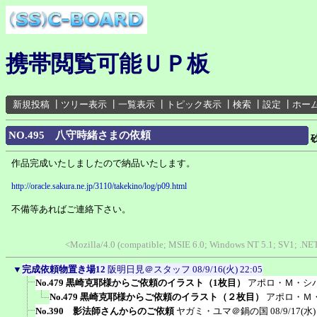
携帯閲覧可能ＵＰ板
新規投稿
┃
ツリー表示
┃
一覧表示
┃
トピック表示
┃
検索
┃
設定
┃
ホー
NO.495 八守時緒さまの依頼
作品完成いたしましたので納品いたします。
http://oracle.sakura.ne.jp/3110/takekino/log/p09.html
不備等あればご連絡下さい。
<Mozilla/4.0 (compatible; MSIE 6.0; Windows NT 5.1; SV1; .N
▼
完成依頼物置き場12
阪明日見＠スタッフ
08/9/16(火) 22:05
No.479 黒崎克耶様からご依頼のイラスト（1枚目）
アポロ・Ｍ・シ
No.479 黒崎克耶様からご依頼のイラスト（２枚目）
アポロ・Ｍ
No.390 影法師さんからのご依頼
ヤガミ・ユマ＠鍋の国
08/9/17(水)