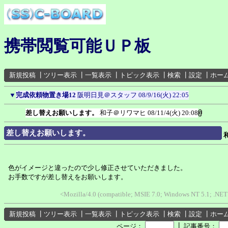
携帯閲覧可能ＵＰ板
新規投稿
┃
ツリー表示
┃
一覧表示
┃
トピック表示
┃
検索
┃
設定
┃
ホー
▼
完成依頼物置き場12
阪明日見＠スタッフ
08/9/16(火) 22:05
差し替えお願いします。
和子＠リワマヒ
08/11/4(火) 20:08
差し替えお願いします。
色がイメージと違ったので少し修正させていただきました。
お手数ですが差し替えをお願いします。
<Mozilla/4.0 (compatible; MSIE 7.0; Windows NT 5.1; .NE
新規投稿
┃
ツリー表示
┃
一覧表示
┃
トピック表示
┃
検索
┃
設定
┃
ホー
┃
ページ：
記事番号：