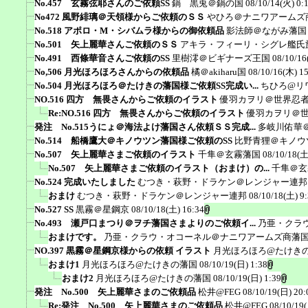
No.457 玄霧弦耶さんのご依頼SS
鍋 黒兎＠鍋の国
08/10/14(火) 0:
No472 風野緋璃＠天領様からご依頼のＳＳ
やひろ＠ナニワアームズ
No.518 アポロ・M・シバムラ様からの御依頼品
影法師＠ながみ藩国
No.501 矢上麗華さんご依頼のＳＳ
アキラ・フィーリ・シグレ艦氏
No.491 西條華音さんご依頼のSS
里樹澪＠ビギナーズ王国
08/10/16
No,506 月光ほろほろさんからの依頼品
橘＠akiharu国
08/10/16(木) 1
No.504 月光ほろほろ＠たけきの藩国様ご依頼SS完成い...
ちひろ@リ
NO.516 四方 無畏さんからご依頼のイラスト
優羽カヲリ＠世界忍
Re:NO.516 四方 無畏さんからご依頼のイラスト
優羽カヲリ＠
発注 No.515うにょ＠海法よけ藩国さん依頼ＳＳ完成...
多岐川佑華
No.514 船橋鷹大＠キノウツン藩国様ご依頼のSS
比野青狸＠キノウ
No.507 矢上麗華さまご依頼のイラスト
千隼＠玄霧藩国
08/10/18(土
No.507 矢上麗華さまご依頼のイラスト（おまけ）の...
千隼＠玄
No.524 完成いたしました
むつき・萩野・ドラケン＠レンジャー連邦
おまけ
むつき・萩野・ドラケン＠レンジャー連邦
08/10/18(土) 9
No.527 SS
黒霧＠星鋼京
08/10/18(土) 16:34
No.493 瀬戸口まつり＠ヲチ藩国さまよりのご依頼イ...
乃亜・クラ
おまけです。
乃亜・クラウ・オコーネル＠ナニワアームズ商藩
NO.397 黒霧＠星鋼京様からの依頼 イラスト
月光ほろほろ@たけき
おまけ1
月光ほろほろ@たけきの藩国
08/10/19(日) 1:38
おまけ2
月光ほろほろ@たけきの藩国
08/10/19(日) 1:39
発注 No.500 矢上麗華さまのご依頼品
松井@FEG
08/10/19(日) 20:
Re:発注 No.500 矢上麗華さまのご依頼品
松井@FEG
08/10/19