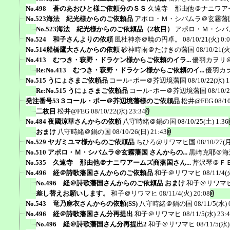
No.498 蒼のあおひと様ご依頼分のＳＳ
久遠寺 那由他＠ナニワア
No.523海法 紀光様からのご依頼品
アポロ・Ｍ・シバムラ＠玄霧藩
No.523海法 紀光様からのご依頼品（2枚目）
アポロ・Ｍ・シバ
No.524 和子さんよりの依頼
風杜神奈＠暁の円卓。
08/10/21(火) 0:
No.514船橋鷹大さんからの依頼
砂神時雨＠たけきの藩国
08/10/21(火
No.413 むつき・萩野・ドラケン様からご依頼のイラ...
優羽カヲリ
Re:No.413 むつき・萩野・ドラケン様からご依頼のイ...
優羽カ
No.515 うにょさまご依頼品
コール･ポー＠芥辺境藩国
08/10/22(水) 1
Re:No.515 うにょさまご依頼品
コール･ポー＠芥辺境藩国
08/10/
発注番号53３コール・ポー＠芥辺境藩様のご依頼品
松井@FEG
08/1
二枚目
松井@FEG
08/10/22(水) 23:34
No.484 夜國涼華さんからの依頼
八守時緒＠鍋の国
08/10/25(土) 1:36
おまけ
八守時緒＠鍋の国
08/10/26(日) 21:43
No.529 ヤガミユマ様からのご依頼品
ちひろ@リワマヒ国
08/10/27(月
No.510 アポロ・Ｍ・シバムラ＠玄霧藩国 さんからの...
黒崎克耶＠海
No.535 久遠寺 那由他＠ナニワアームズ商藩国さん...
芹沢琴＠Ｆ
No.496 経＠詩歌藩国さんからのご依頼品
和子＠リワマヒ
08/11/4(
No.496 経＠詩歌藩国さんからのご依頼品 おまけ
和子＠リワマ
差し替えお願いします。
和子＠リワマヒ
08/11/4(火) 20:08
No.543 竜乃麻衣さんからの依頼(SS)
八守時緒＠鍋の国
08/11/5(水) 
No.496 経＠詩歌藩国さん分再提出
和子＠リワマヒ
08/11/5(水) 23:
No.496 経＠詩歌藩国さん分再提出2
和子＠リワマヒ
08/11/5(水)