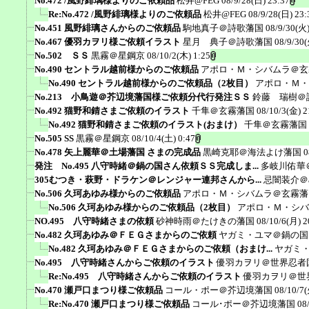
No.472 /風野緋璃様よりのご依頼品
松井@FEG
08/9/28(日) 23:37
Re:No.472 /風野緋璃様よりのご依頼品
松井@FEG
08/9/28(日) 23:
No.451 風野緋璃さんからのご依頼品
駒地真子＠詩歌藩国
08/9/30(火)
No.467 優羽カヲリ様ご依頼イラスト
星月 典子＠詩歌藩国
08/9/30(
No.502 ＳＳ
黒霧＠星鋼京
08/10/2(木) 1:25
No.490 セントラル越前様からのご依頼品
アポロ・Ｍ・シバムラ＠玄
No.490 セントラル越前様からのご依頼品（2枚目）
アポロ・Ｍ・
No.213 小鳥遊＠芥辺境藩国様ご依頼分代行発注ＳＳ
鈴藤 瑞樹＠
No.492 猫野和錆さまご依頼のイラスト
千隼＠玄霧藩国
08/10/3(金) 2
No.492 猫野和錆さまご依頼のイラスト(おまけ）
千隼＠玄霧藩国
No.505 SS
黒霧＠星鋼京
08/10/4(土) 0:47
No.478 矢上麗華＠土場藩国 さまの完成品
黒崎克耶＠海法よけ藩国
0
発注 No.495 八守時緒＠鍋の国さん依頼ＳＳ完成しま...
多岐川佑華
305むつき・萩野・ドラケン＠レンジャー連邦さんから...
忌闇装介＠ak
No.506 久珂あゆみ様からのご依頼品
アポロ・Ｍ・シバムラ＠玄霧藩
No.506 久珂あゆみ様からのご依頼品（2枚目）
アポロ・Ｍ・シバ
NO.495 八守時緒さまの依頼
砂神時雨＠たけきの藩国
08/10/6(月) 2
No.482 久珂あゆみ＠ＦＥＧさまからのご依頼
ヤガミ・ユマ＠鍋の国
No.482 久珂あゆみ＠ＦＥＧさまからのご依頼（おまけ...
ヤガミ
No.495 八守時緒さんからご依頼のイラスト
優羽カヲリ＠世界忍者
Re:No.495 八守時緒さんからご依頼のイラスト
優羽カヲリ＠世
No.470 瀬戸口まつり様ご依頼品
コール・ポー＠芥辺境藩国
08/10/7(
Re:No.470 瀬戸口まつり様ご依頼品
コール･ポー＠芥辺境藩国
08