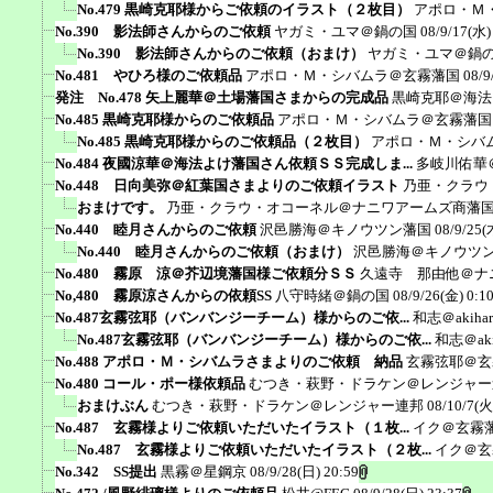
No.479 黒崎克耶様からご依頼のイラスト（２枚目）
アポロ・Ｍ
No.390 影法師さんからのご依頼
ヤガミ・ユマ＠鍋の国
08/9/17(水)
No.390 影法師さんからのご依頼（おまけ）
ヤガミ・ユマ＠鍋
No.481 やひろ様のご依頼品
アポロ・Ｍ・シバムラ＠玄霧藩国
08/9
発注 No.478 矢上麗華＠土場藩国さまからの完成品
黒崎克耶＠海法
No.485 黒崎克耶様からのご依頼品
アポロ・Ｍ・シバムラ＠玄霧藩国
No.485 黒崎克耶様からのご依頼品（２枚目）
アポロ・Ｍ・シバ
No.484 夜國涼華＠海法よけ藩国さん依頼ＳＳ完成しま...
多岐川佑華
No.448 日向美弥＠紅葉国さまよりのご依頼イラスト
乃亜・クラウ
おまけです。
乃亜・クラウ・オコーネル＠ナニワアームズ商藩
No.440 睦月さんからのご依頼
沢邑勝海＠キノウツン藩国
08/9/25(
No.440 睦月さんからのご依頼（おまけ）
沢邑勝海＠キノウツ
No.480 霧原 涼＠芥辺境藩国様ご依頼分ＳＳ
久遠寺 那由他＠ナ
No,480 霧原涼さんからの依頼SS
八守時緒＠鍋の国
08/9/26(金) 0:1
No.487玄霧弦耶（バンバンジーチーム）様からのご依...
和志＠akiha
No.487玄霧弦耶（バンバンジーチーム）様からのご依...
和志＠aki
No.488 アポロ・Ｍ・シバムラさまよりのご依頼 納品
玄霧弦耶＠玄
No.480 コール・ポー様依頼品
むつき・萩野・ドラケン＠レンジャー
おまけぶん
むつき・萩野・ドラケン＠レンジャー連邦
08/10/7(火
No.487 玄霧様よりご依頼いただいたイラスト（１枚...
イク＠玄霧
No.487 玄霧様よりご依頼いただいたイラスト（２枚...
イク＠玄
No.342 SS提出
黒霧＠星鋼京
08/9/28(日) 20:59