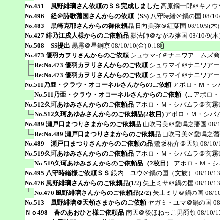
No.451 風野緋璃さん依頼のＳＳ完成しました
高原鋼一郎＠キノウ
No.496 経＠詩歌藩国さんからの依頼（SS)
八守時緒＠鍋の国
08/10
No.483 黒崎克耶さんからの御依頼品
日向美弥＠紅葉国
08/10/9(木)
No.427 緋乃江戌人様からのご依頼品
影法師＠ながみ藩国
08/10/9(木)
No.508 SS提出
黒霧＠星鋼京
08/10/10(金) 0:18
No.473 優羽カヲリさんからのご依頼
シュウマイ＠ナニワアームズ商
Re:No.473 優羽カヲリさんからのご依頼
シュウマイ＠ナニワアー
Re:No.473 優羽カヲリさんからのご依頼
シュウマイ＠ナニワアー
No.511乃亜・クラウ・オコーネルさんからのご依頼
アポロ・Ｍ・シ
No.511乃亜・クラウ・オコーネルさんからのご依頼（...
アポロ・
No.512久珂あゆみさんからのご依頼品
アポロ・Ｍ・シバムラ＠玄霧
No.512久珂あゆみさんからのご依頼品(2枚目)
アポロ・Ｍ・シバ
No.489 瀬戸口まつりさまからのご依頼品
山吹弓美＠愛鳴之藩国
08/
Re:No.489 瀬戸口まつりさまからのご依頼品
山吹弓美＠愛鳴之藩
No.489 瀬戸口まつりさんからのご依頼の品
鷺坂祐介＠天領
08/10/
No.519久珂あゆみさんからのご依頼品
アポロ・Ｍ・シバムラ＠玄霧
No.519久珂あゆみさんからのご依頼品（2枚目）
アポロ・Ｍ・シ
No.495 八守時緒様ご依頼ＳＳ
銀内 ユウ＠鍋の国（文族）
08/10/13
No.476 風野緋璃さんからのご依頼品(1/2)
矢上ミサ＠鍋の国
08/10/13
No.476 風野緋璃さんからのご依頼品(2/2)
矢上ミサ＠鍋の国
08/1
No.513 風野緋璃＠天領さまからのご依頼
ヤガミ・ユマ＠鍋の国
08
Ｎｏ498 蒼のあおひと様ご依頼品
南天＠後ほねっこ男爵領
08/10/1