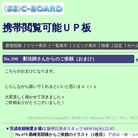
携帯閲覧可能ＵＰ板
新規投稿
┃
ツリー表示
┃
一覧表示
┃
トピック表示
┃
検索
┃
設定
┃
ホー
No.390 影法師さんからのご依頼（おまけ）
こちらがおまけになります。
じらしながら脱いでくれるといいと思いまｓ（ｒｙ
大変楽しく描かせて頂きましたｖ
ご依頼ありがとうございました！
<Mozilla/4.0 (compatible; MSIE 6.0; Windows NT 5.1; SV1; .NET
▼
完成依頼物置き場12
阪明日見＠スタッフ
08/9/16(火) 22:05
No.479 黒崎克耶様からご依頼のイラスト（1枚目）
アポロ・Ｍ・シ