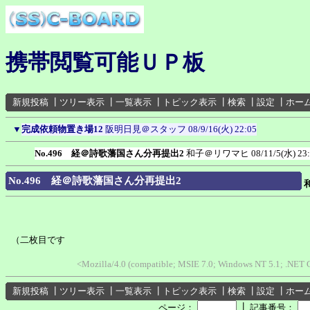
携帯閲覧可能ＵＰ板
新規投稿
┃
ツリー表示
┃
一覧表示
┃
トピック表示
┃
検索
┃
設定
┃
ホー
▼
完成依頼物置き場12
阪明日見＠スタッフ
08/9/16(火) 22:05
No.496 経＠詩歌藩国さん分再提出2
和子＠リワマヒ
08/11/5(水) 23
No.496 経＠詩歌藩国さん分再提出2
（二枚目です
<Mozilla/4.0 (compatible; MSIE 7.0; Windows NT 5.1; .NET 
新規投稿
┃
ツリー表示
┃
一覧表示
┃
トピック表示
┃
検索
┃
設定
┃
ホー
┃
ページ：
記事番号：