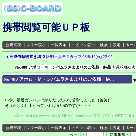
携帯閲覧可能ＵＰ板
新規投稿
┃
ツリー表示
┃
一覧表示
┃
トピック表示
┃
検索
┃
設定
┃
ホー
▼
完成依頼物置き場12
阪明日見＠スタッフ
08/9/16(火) 22:05
No.488 アポロ・Ｍ・シバムラさまよりのご依頼 納品
玄霧弦耶＠玄
No.488 アポロ・Ｍ・シバムラさまよりのご依頼 納...
いや、最近ガンパレばかりだったので苦労しました（苦笑）
それらしく仕上がっていれば良いのですが・・・
<Mozilla/4.0 (compatible; MSIE 6.0; Windows NT 5.1; SV1; .NET CLR 1.
新規投稿
┃
ツリー表示
┃
一覧表示
┃
トピック表示
┃
検索
┃
設定
┃
ホー
┃
ページ：
記事番号：