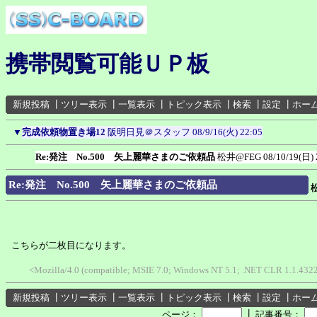
携帯閲覧可能ＵＰ板
新規投稿
┃
ツリー表示
┃
一覧表示
┃
トピック表示
┃
検索
┃
設定
┃
ホー
▼
完成依頼物置き場12
阪明日見＠スタッフ
08/9/16(火) 22:05
Re:発注 No.500 矢上麗華さまのご依頼品
松井@FEG
08/10/19(日) 
Re:発注 No.500 矢上麗華さまのご依頼品
こちらが二枚目になります。
<Mozilla/4.0 (compatible; MSIE 7.0; Windows NT 5.1; .NET CLR 1.1.4322
新規投稿
┃
ツリー表示
┃
一覧表示
┃
トピック表示
┃
検索
┃
設定
┃
ホー
┃
ページ：
記事番号：