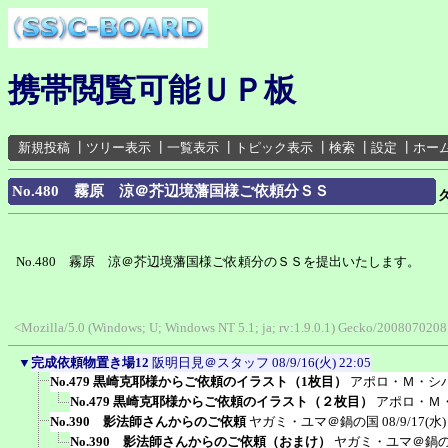
携帯閲覧可能ＵＰ板
新規投稿
┃
ツリー表示
┃
一覧表示
┃
トピック表示
┃
検索
┃
設定
┃
ホー
No.480 霧原 涼＠芥辺境藩国様ご依頼分ＳＳ
No.480 霧原 涼＠芥辺境藩国様ご依頼分のＳＳを提出いたします。
<Mozilla/5.0 (Windows; U; Windows NT 5.1; ja; rv:1.9.0.1) Gecko/200807020
▼
完成依頼物置き場12
阪明日見＠スタッフ
08/9/16(火) 22:05
No.479 黒崎克耶様からご依頼のイラスト（1枚目）
アポロ・Ｍ・シ
No.479 黒崎克耶様からご依頼のイラスト（２枚目）
アポロ・Ｍ
No.390 影法師さんからのご依頼
ヤガミ・ユマ＠鍋の国
08/9/17(水)
No.390 影法師さんからのご依頼（おまけ）
ヤガミ・ユマ＠鍋