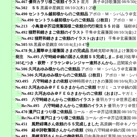
No.467 優羽カヲリ様ご依頼イラスト
星月 典子＠詩歌藩国
08/9/30(
No.502 ＳＳ
黒霧＠星鋼京
08/10/2(木) 1:25
No.490 セントラル越前様からのご依頼品
アポロ・Ｍ・シバムラ＠玄
No.490 セントラル越前様からのご依頼品（2枚目）
アポロ・Ｍ・
No.213 小鳥遊＠芥辺境藩国様ご依頼分代行発注ＳＳ
鈴藤 瑞樹＠
No.492 猫野和錆さまご依頼のイラスト
千隼＠玄霧藩国
08/10/3(金) 2
No.492 猫野和錆さまご依頼のイラスト(おまけ）
千隼＠玄霧藩国
No.505 SS
黒霧＠星鋼京
08/10/4(土) 0:47
No.478 矢上麗華＠土場藩国 さまの完成品
黒崎克耶＠海法よけ藩国
0
発注 No.495 八守時緒＠鍋の国さん依頼ＳＳ完成しま...
多岐川佑華
305むつき・萩野・ドラケン＠レンジャー連邦さんから...
忌闇装介＠ak
No.506 久珂あゆみ様からのご依頼品
アポロ・Ｍ・シバムラ＠玄霧藩
No.506 久珂あゆみ様からのご依頼品（2枚目）
アポロ・Ｍ・シバ
NO.495 八守時緒さまの依頼
砂神時雨＠たけきの藩国
08/10/6(月) 2
No.482 久珂あゆみ＠ＦＥＧさまからのご依頼
ヤガミ・ユマ＠鍋の国
No.482 久珂あゆみ＠ＦＥＧさまからのご依頼（おまけ...
ヤガミ
No.495 八守時緒さんからご依頼のイラスト
優羽カヲリ＠世界忍者
Re:No.495 八守時緒さんからご依頼のイラスト
優羽カヲリ＠世
No.470 瀬戸口まつり様ご依頼品
コール・ポー＠芥辺境藩国
08/10/7(
Re:No.470 瀬戸口まつり様ご依頼品
コール･ポー＠芥辺境藩国
08
No.451 風野緋璃さん依頼のＳＳ完成しました
高原鋼一郎＠キノウ
No.496 経＠詩歌藩国さんからの依頼（SS)
八守時緒＠鍋の国
08/10
No.483 黒崎克耶さんからの御依頼品
日向美弥＠紅葉国
08/10/9(木)