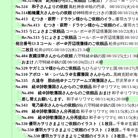
No.523海法 紀光様からのご依頼品（2枚目）
アポロ・Ｍ・シバ
No.524 和子さんよりの依頼
風杜神奈＠暁の円卓。
08/10/21(火) 0:
No.514船橋鷹大さんからの依頼
砂神時雨＠たけきの藩国
08/10/21(火
No.413 むつき・萩野・ドラケン様からご依頼のイラ...
優羽カヲリ
Re:No.413 むつき・萩野・ドラケン様からご依頼のイ...
優羽カ
No.515 うにょさまご依頼品
コール･ポー＠芥辺境藩国
08/10/22(水) 1
Re:No.515 うにょさまご依頼品
コール･ポー＠芥辺境藩国
08/10/
発注番号53３コール・ポー＠芥辺境藩様のご依頼品
松井@FEG
08/1
二枚目
松井@FEG
08/10/22(水) 23:34
No.484 夜國涼華さんからの依頼
八守時緒＠鍋の国
08/10/25(土) 1:36
おまけ
八守時緒＠鍋の国
08/10/26(日) 21:43
No.529 ヤガミユマ様からのご依頼品
ちひろ@リワマヒ国
08/10/27(月
No.510 アポロ・Ｍ・シバムラ＠玄霧藩国 さんからの...
黒崎克耶＠海
No.535 久遠寺 那由他＠ナニワアームズ商藩国さん...
芹沢琴＠Ｆ
No.496 経＠詩歌藩国さんからのご依頼品
和子＠リワマヒ
08/11/4(
No.496 経＠詩歌藩国さんからのご依頼品 おまけ
和子＠リワマ
差し替えお願いします。
和子＠リワマヒ
08/11/4(火) 20:08
No.543 竜乃麻衣さんからの依頼(SS)
八守時緒＠鍋の国
08/11/5(水) 
No.496 経＠詩歌藩国さん分再提出
和子＠リワマヒ
08/11/5(水) 23:
No.496 経＠詩歌藩国さん分再提出2
和子＠リワマヒ
08/11/5(水)
No.530 優羽カヲリさまよりご依頼のイラスト（１枚目...
千隼＠玄霧
No.530 優羽カヲリさまよりご依頼のイラスト（２枚目...
千隼＠
No.530 優羽カヲリさまよりご依頼のイラスト（３枚目...
千隼