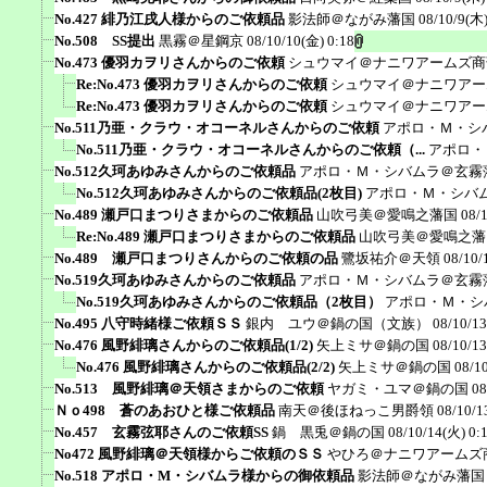
No.427 緋乃江戌人様からのご依頼品
影法師＠ながみ藩国
08/10/9(木)
No.508 SS提出
黒霧＠星鋼京
08/10/10(金) 0:18
No.473 優羽カヲリさんからのご依頼
シュウマイ＠ナニワアームズ商
Re:No.473 優羽カヲリさんからのご依頼
シュウマイ＠ナニワアー
Re:No.473 優羽カヲリさんからのご依頼
シュウマイ＠ナニワアー
No.511乃亜・クラウ・オコーネルさんからのご依頼
アポロ・Ｍ・シ
No.511乃亜・クラウ・オコーネルさんからのご依頼（...
アポロ・
No.512久珂あゆみさんからのご依頼品
アポロ・Ｍ・シバムラ＠玄霧
No.512久珂あゆみさんからのご依頼品(2枚目)
アポロ・Ｍ・シバ
No.489 瀬戸口まつりさまからのご依頼品
山吹弓美＠愛鳴之藩国
08/
Re:No.489 瀬戸口まつりさまからのご依頼品
山吹弓美＠愛鳴之藩
No.489 瀬戸口まつりさんからのご依頼の品
鷺坂祐介＠天領
08/10/
No.519久珂あゆみさんからのご依頼品
アポロ・Ｍ・シバムラ＠玄霧
No.519久珂あゆみさんからのご依頼品（2枚目）
アポロ・Ｍ・シ
No.495 八守時緒様ご依頼ＳＳ
銀内 ユウ＠鍋の国（文族）
08/10/13
No.476 風野緋璃さんからのご依頼品(1/2)
矢上ミサ＠鍋の国
08/10/13
No.476 風野緋璃さんからのご依頼品(2/2)
矢上ミサ＠鍋の国
08/1
No.513 風野緋璃＠天領さまからのご依頼
ヤガミ・ユマ＠鍋の国
08
Ｎｏ498 蒼のあおひと様ご依頼品
南天＠後ほねっこ男爵領
08/10/1
No.457 玄霧弦耶さんのご依頼SS
鍋 黒兎＠鍋の国
08/10/14(火) 0:
No472 風野緋璃＠天領様からご依頼のＳＳ
やひろ＠ナニワアームズ
No.518 アポロ・M・シバムラ様からの御依頼品
影法師＠ながみ藩国