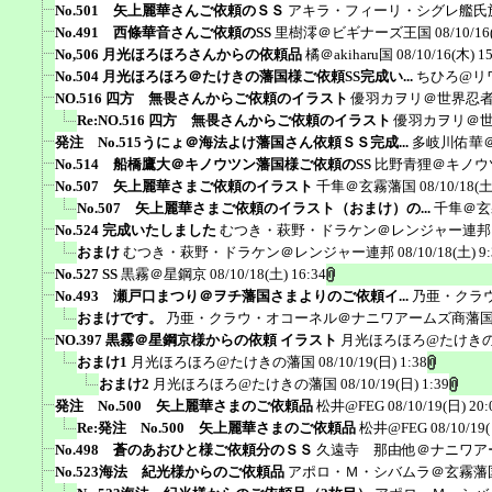
No.501 矢上麗華さんご依頼のＳＳ
アキラ・フィーリ・シグレ艦氏
No.491 西條華音さんご依頼のSS
里樹澪＠ビギナーズ王国
08/10/16
No,506 月光ほろほろさんからの依頼品
橘＠akiharu国
08/10/16(木) 1
No.504 月光ほろほろ＠たけきの藩国様ご依頼SS完成い...
ちひろ@リ
NO.516 四方 無畏さんからご依頼のイラスト
優羽カヲリ＠世界忍
Re:NO.516 四方 無畏さんからご依頼のイラスト
優羽カヲリ＠
発注 No.515うにょ＠海法よけ藩国さん依頼ＳＳ完成...
多岐川佑華
No.514 船橋鷹大＠キノウツン藩国様ご依頼のSS
比野青狸＠キノウ
No.507 矢上麗華さまご依頼のイラスト
千隼＠玄霧藩国
08/10/18(土
No.507 矢上麗華さまご依頼のイラスト（おまけ）の...
千隼＠玄
No.524 完成いたしました
むつき・萩野・ドラケン＠レンジャー連邦
おまけ
むつき・萩野・ドラケン＠レンジャー連邦
08/10/18(土) 9
No.527 SS
黒霧＠星鋼京
08/10/18(土) 16:34
No.493 瀬戸口まつり＠ヲチ藩国さまよりのご依頼イ...
乃亜・クラ
おまけです。
乃亜・クラウ・オコーネル＠ナニワアームズ商藩
NO.397 黒霧＠星鋼京様からの依頼 イラスト
月光ほろほろ@たけき
おまけ1
月光ほろほろ@たけきの藩国
08/10/19(日) 1:38
おまけ2
月光ほろほろ@たけきの藩国
08/10/19(日) 1:39
発注 No.500 矢上麗華さまのご依頼品
松井@FEG
08/10/19(日) 20:
Re:発注 No.500 矢上麗華さまのご依頼品
松井@FEG
08/10/19
No.498 蒼のあおひと様ご依頼分のＳＳ
久遠寺 那由他＠ナニワア
No.523海法 紀光様からのご依頼品
アポロ・Ｍ・シバムラ＠玄霧藩