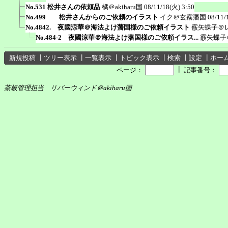
No.531 松井さんの依頼品
橘＠akiharu国
08/11/18(火) 3:50
No.499 松井さんからのご依頼のイラスト
イク＠玄霧藩国
08/11/
No.4842. 夜國涼華＠海法よけ藩国様のご依頼イラスト
霰矢蝶子＠
No.484-2 夜國涼華＠海法よけ藩国様のご依頼イラス...
霰矢蝶子
新規投稿
┃
ツリー表示
┃
一覧表示
┃
トピック表示
┃
検索
┃
設定
┃
ホー
┃
ページ：
記事番号：
茶板管理担当 リバーウィンド＠akiharu国