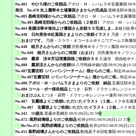
No.481 やひろ様のご依頼品
アポロ・Ｍ・シバムラ＠玄霧藩国
08/9
発注 No.478 矢上麗華＠土場藩国さまからの完成品
黒崎克耶＠海法
No.485 黒崎克耶様からのご依頼品
アポロ・Ｍ・シバムラ＠玄霧藩国
No.485 黒崎克耶様からのご依頼品（２枚目）
アポロ・Ｍ・シバ
No.484 夜國涼華＠海法よけ藩国さん依頼ＳＳ完成しま...
多岐川佑華
No.448 日向美弥＠紅葉国さまよりのご依頼イラスト
乃亜・クラウ
おまけです。
乃亜・クラウ・オコーネル＠ナニワアームズ商藩
No.440 睦月さんからのご依頼
沢邑勝海＠キノウツン藩国
08/9/25(
No.440 睦月さんからのご依頼（おまけ）
沢邑勝海＠キノウツ
No.480 霧原 涼＠芥辺境藩国様ご依頼分ＳＳ
久遠寺 那由他＠ナ
No,480 霧原涼さんからの依頼SS
八守時緒＠鍋の国
08/9/26(金) 0:1
No.487玄霧弦耶（バンバンジーチーム）様からのご依...
和志＠akiha
No.487玄霧弦耶（バンバンジーチーム）様からのご依...
和志＠aki
No.488 アポロ・Ｍ・シバムラさまよりのご依頼 納品
玄霧弦耶＠玄
No.480 コール・ポー様依頼品
むつき・萩野・ドラケン＠レンジャー
おまけぶん
むつき・萩野・ドラケン＠レンジャー連邦
08/10/7(火
No.487 玄霧様よりご依頼いただいたイラスト（１枚...
イク＠玄霧
No.487 玄霧様よりご依頼いただいたイラスト（２枚...
イク＠玄
No.342 SS提出
黒霧＠星鋼京
08/9/28(日) 20:59
No.472 /風野緋璃様よりのご依頼品
松井@FEG
08/9/28(日) 23:37
Re:No.472 /風野緋璃様よりのご依頼品
松井@FEG
08/9/28(日) 23:
No.451 風野緋璃さんからのご依頼品
駒地真子＠詩歌藩国
08/9/30(火)