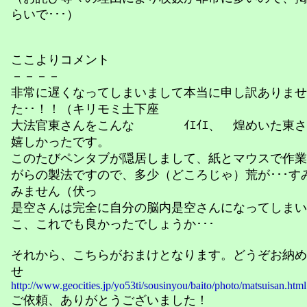
らいで･･･）
ここよりコメント
－－－－
非常に遅くなってしまいまして本当に申し訳ありませ
た･･！！（キリモミ土下座
大法官東さんをこんな ｲｴｲｴ、 煌めいた東さ
嬉しかったです。
このたびペンタブが隠居しまして、紙とマウスで作業
がらの製法ですので、多少（どころじゃ）荒が･･･す
みません（伏っ
是空さんは完全に自分の脳内是空さんになってしまい
こ、これでも良かったでしょうか･･･
それから、こちらがおまけとなります。どうぞお納め
せ
http://www.geocities.jp/yo53ti/sousinyou/baito/photo/matsuisan.html
ご依頼、ありがとうございました！