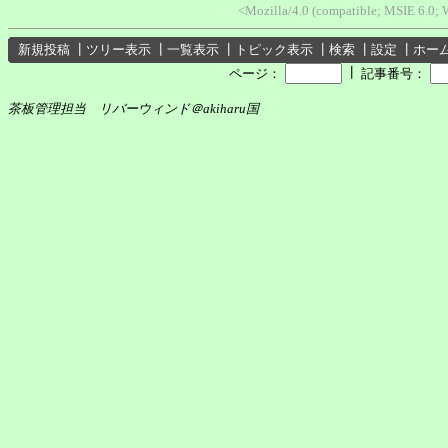
<Mozilla/4.0 (compatible; MSIE 6.0; 
新規投稿
┃
ツリー表示
┃
一覧表示
┃
トピック表示
┃
検索
┃
設定
┃
ホー
┃
ページ：
記事番号：
茶板管理担当 リバーウィンド＠akiharu国