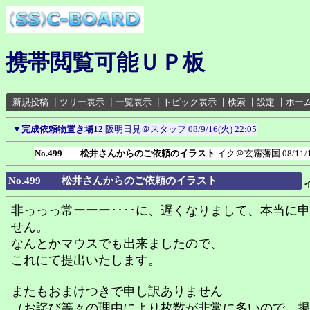
携帯閲覧可能ＵＰ板
新規投稿
┃
ツリー表示
┃
一覧表示
┃
トピック表示
┃
検索
┃
設定
┃
ホー
▼
完成依頼物置き場12
阪明日見＠スタッフ
08/9/16(火) 22:05
No.499 松井さんからのご依頼のイラスト
イク＠玄霧藩国
08/11/
No.499 松井さんからのご依頼のイラスト
非っっっ常ーーー････に、遅くなりまして、本当に
せん。
なんとかマウスでも出来ましたので、
これにて提出いたします。
またもおまけつきで申し訳ありません
（お詫び等々の理由により枚数が非常に多いので、掲