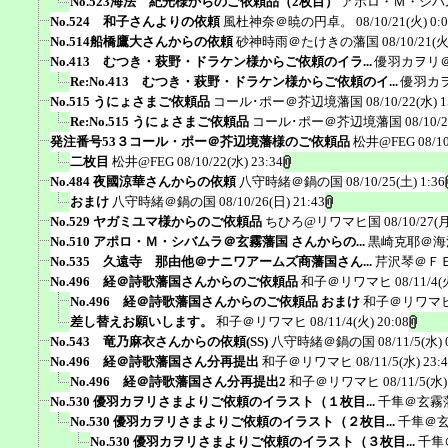
No.523海法 紀光様からのご依頼品（2枚目）
アポロ・Ｍ・シバ
No.524 和子さんよりの依頼
風杜神奈＠暁の円卓。
08/10/21(火) 0:
No.514船橋鷹大さんからの依頼
砂神時雨＠たけきの藩国
08/10/21(火
No.413 むつき・萩野・ドラケン様からご依頼のイラ...
優羽カヲリ
Re:No.413 むつき・萩野・ドラケン様からご依頼のイ...
優羽カ
No.515 うにょさまご依頼品
コール･ポー＠芥辺境藩国
08/10/22(水) 1
Re:No.515 うにょさまご依頼品
コール･ポー＠芥辺境藩国
08/10/
発注番号53３コール・ポー＠芥辺境藩様のご依頼品
松井@FEG
08/1
二枚目
松井@FEG
08/10/22(水) 23:34
No.484 夜國涼華さんからの依頼
八守時緒＠鍋の国
08/10/25(土) 1:36
おまけ
八守時緒＠鍋の国
08/10/26(日) 21:43
No.529 ヤガミユマ様からのご依頼品
ちひろ@リワマヒ国
08/10/27(月
No.510 アポロ・Ｍ・シバムラ＠玄霧藩国 さんからの...
黒崎克耶＠海
No.535 久遠寺 那由他＠ナニワアームズ商藩国さん...
芹沢琴＠Ｆ
No.496 経＠詩歌藩国さんからのご依頼品
和子＠リワマヒ
08/11/4(
No.496 経＠詩歌藩国さんからのご依頼品 おまけ
和子＠リワマ
差し替えお願いします。
和子＠リワマヒ
08/11/4(火) 20:08
No.543 竜乃麻衣さんからの依頼(SS)
八守時緒＠鍋の国
08/11/5(水) 
No.496 経＠詩歌藩国さん分再提出
和子＠リワマヒ
08/11/5(水) 23:
No.496 経＠詩歌藩国さん分再提出2
和子＠リワマヒ
08/11/5(水)
No.530 優羽カヲリさまよりご依頼のイラスト（１枚目...
千隼＠玄霧
No.530 優羽カヲリさまよりご依頼のイラスト（２枚目...
千隼＠
No.530 優羽カヲリさまよりご依頼のイラスト（３枚目...
千隼