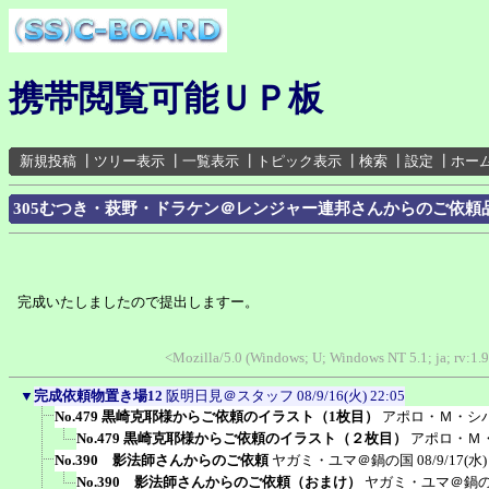
携帯閲覧可能ＵＰ板
新規投稿
┃
ツリー表示
┃
一覧表示
┃
トピック表示
┃
検索
┃
設定
┃
ホー
305むつき・萩野・ドラケン＠レンジャー連邦さんからのご依頼
完成いたしましたので提出しますー。
<Mozilla/5.0 (Windows; U; Windows NT 5.1; ja; rv:1.
▼
完成依頼物置き場12
阪明日見＠スタッフ
08/9/16(火) 22:05
No.479 黒崎克耶様からご依頼のイラスト（1枚目）
アポロ・Ｍ・シ
No.479 黒崎克耶様からご依頼のイラスト（２枚目）
アポロ・Ｍ
No.390 影法師さんからのご依頼
ヤガミ・ユマ＠鍋の国
08/9/17(水)
No.390 影法師さんからのご依頼（おまけ）
ヤガミ・ユマ＠鍋