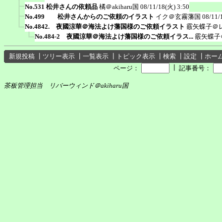
No.531 松井さんの依頼品
橘＠akiharu国
08/11/18(火) 3:50
No.499 松井さんからのご依頼のイラスト
イク＠玄霧藩国
08/11/
No.4842. 夜國涼華＠海法よけ藩国様のご依頼イラスト
霰矢蝶子＠
No.484-2 夜國涼華＠海法よけ藩国様のご依頼イラス...
霰矢蝶子
新規投稿
┃
ツリー表示
┃
一覧表示
┃
トピック表示
┃
検索
┃
設定
┃
ホー
┃
ページ：
記事番号：
茶板管理担当 リバーウィンド＠akiharu国