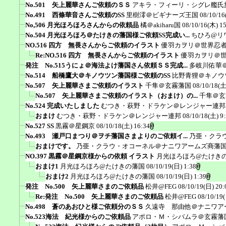
No.501 矢上麗華さんご依頼のＳＳ
アキラ・フィーリ・シグレ艦氏
No.491 西條華音さんご依頼のSS
里樹澪＠ビギナーズ王国
08/10/16
No,506 月光ほろほろさんからの依頼品
橘＠akiharu国
08/10/16(木) 1
No.504 月光ほろほろ＠たけきの藩国様ご依頼SS完成い...
ちひろ@リ
NO.516 四方 無畏さんからご依頼のイラスト
優羽カヲリ＠世界忍
Re:NO.516 四方 無畏さんからご依頼のイラスト
優羽カヲリ＠
発注 No.515うにょ＠海法よけ藩国さん依頼ＳＳ完成...
多岐川佑華
No.514 船橋鷹大＠キノウツン藩国様ご依頼のSS
比野青狸＠キノウ
No.507 矢上麗華さまご依頼のイラスト
千隼＠玄霧藩国
08/10/18(土
No.507 矢上麗華さまご依頼のイラスト（おまけ）の...
千隼＠玄
No.524 完成いたしました
むつき・萩野・ドラケン＠レンジャー連邦
おまけ
むつき・萩野・ドラケン＠レンジャー連邦
08/10/18(土) 9
No.527 SS
黒霧＠星鋼京
08/10/18(土) 16:34
No.493 瀬戸口まつり＠ヲチ藩国さまよりのご依頼イ...
乃亜・クラ
おまけです。
乃亜・クラウ・オコーネル＠ナニワアームズ商藩
NO.397 黒霧＠星鋼京様からの依頼 イラスト
月光ほろほろ@たけき
おまけ1
月光ほろほろ@たけきの藩国
08/10/19(日) 1:38
おまけ2
月光ほろほろ@たけきの藩国
08/10/19(日) 1:39
発注 No.500 矢上麗華さまのご依頼品
松井@FEG
08/10/19(日) 20:
Re:発注 No.500 矢上麗華さまのご依頼品
松井@FEG
08/10/19
No.498 蒼のあおひと様ご依頼分のＳＳ
久遠寺 那由他＠ナニワア
No.523海法 紀光様からのご依頼品
アポロ・Ｍ・シバムラ＠玄霧藩