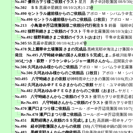
No.467 優羽カヲリ様ご依頼イラスト
星月 典子＠詩歌藩国
08/9/30(
No.502 ＳＳ
黒霧＠星鋼京
08/10/2(木) 1:25
No.490 セントラル越前様からのご依頼品
アポロ・Ｍ・シバムラ＠玄
No.490 セントラル越前様からのご依頼品（2枚目）
アポロ・Ｍ・
No.213 小鳥遊＠芥辺境藩国様ご依頼分代行発注ＳＳ
鈴藤 瑞樹＠
No.492 猫野和錆さまご依頼のイラスト
千隼＠玄霧藩国
08/10/3(金) 2
No.492 猫野和錆さまご依頼のイラスト(おまけ）
千隼＠玄霧藩国
No.505 SS
黒霧＠星鋼京
08/10/4(土) 0:47
No.478 矢上麗華＠土場藩国 さまの完成品
黒崎克耶＠海法よけ藩国
0
発注 No.495 八守時緒＠鍋の国さん依頼ＳＳ完成しま...
多岐川佑華
305むつき・萩野・ドラケン＠レンジャー連邦さんから...
忌闇装介＠ak
No.506 久珂あゆみ様からのご依頼品
アポロ・Ｍ・シバムラ＠玄霧藩
No.506 久珂あゆみ様からのご依頼品（2枚目）
アポロ・Ｍ・シバ
NO.495 八守時緒さまの依頼
砂神時雨＠たけきの藩国
08/10/6(月) 2
No.482 久珂あゆみ＠ＦＥＧさまからのご依頼
ヤガミ・ユマ＠鍋の国
No.482 久珂あゆみ＠ＦＥＧさまからのご依頼（おまけ...
ヤガミ
No.495 八守時緒さんからご依頼のイラスト
優羽カヲリ＠世界忍者
Re:No.495 八守時緒さんからご依頼のイラスト
優羽カヲリ＠世
No.470 瀬戸口まつり様ご依頼品
コール・ポー＠芥辺境藩国
08/10/7(
Re:No.470 瀬戸口まつり様ご依頼品
コール･ポー＠芥辺境藩国
08
No.451 風野緋璃さん依頼のＳＳ完成しました
高原鋼一郎＠キノウ
No.496 経＠詩歌藩国さんからの依頼（SS)
八守時緒＠鍋の国
08/10
No.483 黒崎克耶さんからの御依頼品
日向美弥＠紅葉国
08/10/9(木)