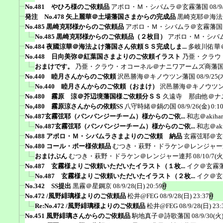
No.481 やひろ様のご依頼品
アポロ・Ｍ・シバムラ＠玄霧藩国
08/9
発注 No.478 矢上麗華＠土場藩国さまからの完成品
黒崎克耶＠海法
No.485 黒崎克耶様からのご依頼品
アポロ・Ｍ・シバムラ＠玄霧藩国
No.485 黒崎克耶様からのご依頼品（２枚目）
アポロ・Ｍ・シバ
No.484 夜國涼華＠海法よけ藩国さん依頼ＳＳ完成しま...
多岐川佑華
No.448 日向美弥＠紅葉国さまよりのご依頼イラスト
乃亜・クラウ
おまけです。
乃亜・クラウ・オコーネル＠ナニワアームズ商藩
No.440 睦月さんからのご依頼
沢邑勝海＠キノウツン藩国
08/9/25(
No.440 睦月さんからのご依頼（おまけ）
沢邑勝海＠キノウツ
No.480 霧原 涼＠芥辺境藩国様ご依頼分ＳＳ
久遠寺 那由他＠ナ
No,480 霧原涼さんからの依頼SS
八守時緒＠鍋の国
08/9/26(金) 0:1
No.487玄霧弦耶（バンバンジーチーム）様からのご依...
和志＠akiha
No.487玄霧弦耶（バンバンジーチーム）様からのご依...
和志＠aki
No.488 アポロ・Ｍ・シバムラさまよりのご依頼 納品
玄霧弦耶＠玄
No.480 コール・ポー様依頼品
むつき・萩野・ドラケン＠レンジャー
おまけぶん
むつき・萩野・ドラケン＠レンジャー連邦
08/10/7(火
No.487 玄霧様よりご依頼いただいたイラスト（１枚...
イク＠玄霧
No.487 玄霧様よりご依頼いただいたイラスト（２枚...
イク＠玄
No.342 SS提出
黒霧＠星鋼京
08/9/28(日) 20:59
No.472 /風野緋璃様よりのご依頼品
松井@FEG
08/9/28(日) 23:37
Re:No.472 /風野緋璃様よりのご依頼品
松井@FEG
08/9/28(日) 23:
No.451 風野緋璃さんからのご依頼品
駒地真子＠詩歌藩国
08/9/30(火)