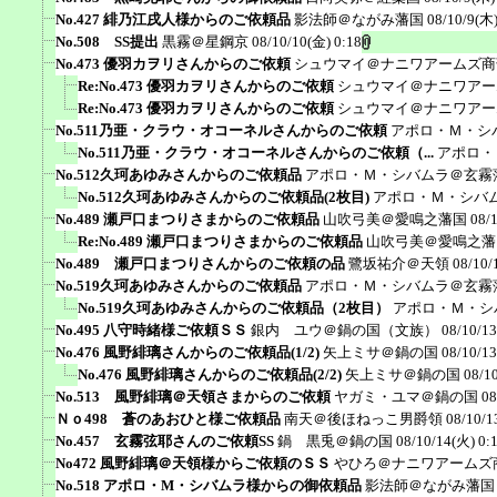
No.427 緋乃江戌人様からのご依頼品
影法師＠ながみ藩国
08/10/9(木)
No.508 SS提出
黒霧＠星鋼京
08/10/10(金) 0:18
No.473 優羽カヲリさんからのご依頼
シュウマイ＠ナニワアームズ商
Re:No.473 優羽カヲリさんからのご依頼
シュウマイ＠ナニワアー
Re:No.473 優羽カヲリさんからのご依頼
シュウマイ＠ナニワアー
No.511乃亜・クラウ・オコーネルさんからのご依頼
アポロ・Ｍ・シ
No.511乃亜・クラウ・オコーネルさんからのご依頼（...
アポロ・
No.512久珂あゆみさんからのご依頼品
アポロ・Ｍ・シバムラ＠玄霧
No.512久珂あゆみさんからのご依頼品(2枚目)
アポロ・Ｍ・シバ
No.489 瀬戸口まつりさまからのご依頼品
山吹弓美＠愛鳴之藩国
08/
Re:No.489 瀬戸口まつりさまからのご依頼品
山吹弓美＠愛鳴之藩
No.489 瀬戸口まつりさんからのご依頼の品
鷺坂祐介＠天領
08/10/
No.519久珂あゆみさんからのご依頼品
アポロ・Ｍ・シバムラ＠玄霧
No.519久珂あゆみさんからのご依頼品（2枚目）
アポロ・Ｍ・シ
No.495 八守時緒様ご依頼ＳＳ
銀内 ユウ＠鍋の国（文族）
08/10/13
No.476 風野緋璃さんからのご依頼品(1/2)
矢上ミサ＠鍋の国
08/10/13
No.476 風野緋璃さんからのご依頼品(2/2)
矢上ミサ＠鍋の国
08/1
No.513 風野緋璃＠天領さまからのご依頼
ヤガミ・ユマ＠鍋の国
08
Ｎｏ498 蒼のあおひと様ご依頼品
南天＠後ほねっこ男爵領
08/10/1
No.457 玄霧弦耶さんのご依頼SS
鍋 黒兎＠鍋の国
08/10/14(火) 0:
No472 風野緋璃＠天領様からご依頼のＳＳ
やひろ＠ナニワアームズ
No.518 アポロ・M・シバムラ様からの御依頼品
影法師＠ながみ藩国