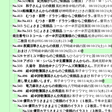
No.523海法 紀光様からのご依頼品（2枚目）
アポロ・Ｍ・シバ
No.524 和子さんよりの依頼
風杜神奈＠暁の円卓。
08/10/21(火) 0:
No.514船橋鷹大さんからの依頼
砂神時雨＠たけきの藩国
08/10/21(火
No.413 むつき・萩野・ドラケン様からご依頼のイラ...
優羽カヲリ
Re:No.413 むつき・萩野・ドラケン様からご依頼のイ...
優羽カ
No.515 うにょさまご依頼品
コール･ポー＠芥辺境藩国
08/10/22(水) 1
Re:No.515 うにょさまご依頼品
コール･ポー＠芥辺境藩国
08/10/
発注番号53３コール・ポー＠芥辺境藩様のご依頼品
松井@FEG
08/1
二枚目
松井@FEG
08/10/22(水) 23:34
No.484 夜國涼華さんからの依頼
八守時緒＠鍋の国
08/10/25(土) 1:36
おまけ
八守時緒＠鍋の国
08/10/26(日) 21:43
No.529 ヤガミユマ様からのご依頼品
ちひろ@リワマヒ国
08/10/27(月
No.510 アポロ・Ｍ・シバムラ＠玄霧藩国 さんからの...
黒崎克耶＠海
No.535 久遠寺 那由他＠ナニワアームズ商藩国さん...
芹沢琴＠Ｆ
No.496 経＠詩歌藩国さんからのご依頼品
和子＠リワマヒ
08/11/4(
No.496 経＠詩歌藩国さんからのご依頼品 おまけ
和子＠リワマ
差し替えお願いします。
和子＠リワマヒ
08/11/4(火) 20:08
No.543 竜乃麻衣さんからの依頼(SS)
八守時緒＠鍋の国
08/11/5(水) 
No.496 経＠詩歌藩国さん分再提出
和子＠リワマヒ
08/11/5(水) 23:
No.496 経＠詩歌藩国さん分再提出2
和子＠リワマヒ
08/11/5(水)
No.530 優羽カヲリさまよりご依頼のイラスト（１枚目...
千隼＠玄霧
No.530 優羽カヲリさまよりご依頼のイラスト（２枚目...
千隼＠
No.530 優羽カヲリさまよりご依頼のイラスト（３枚目...
千隼