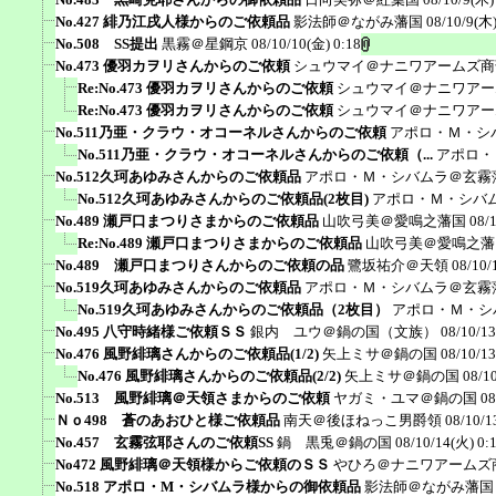
No.427 緋乃江戌人様からのご依頼品
影法師＠ながみ藩国
08/10/9(木)
No.508 SS提出
黒霧＠星鋼京
08/10/10(金) 0:18
No.473 優羽カヲリさんからのご依頼
シュウマイ＠ナニワアームズ商
Re:No.473 優羽カヲリさんからのご依頼
シュウマイ＠ナニワアー
Re:No.473 優羽カヲリさんからのご依頼
シュウマイ＠ナニワアー
No.511乃亜・クラウ・オコーネルさんからのご依頼
アポロ・Ｍ・シ
No.511乃亜・クラウ・オコーネルさんからのご依頼（...
アポロ・
No.512久珂あゆみさんからのご依頼品
アポロ・Ｍ・シバムラ＠玄霧
No.512久珂あゆみさんからのご依頼品(2枚目)
アポロ・Ｍ・シバ
No.489 瀬戸口まつりさまからのご依頼品
山吹弓美＠愛鳴之藩国
08/
Re:No.489 瀬戸口まつりさまからのご依頼品
山吹弓美＠愛鳴之藩
No.489 瀬戸口まつりさんからのご依頼の品
鷺坂祐介＠天領
08/10/
No.519久珂あゆみさんからのご依頼品
アポロ・Ｍ・シバムラ＠玄霧
No.519久珂あゆみさんからのご依頼品（2枚目）
アポロ・Ｍ・シ
No.495 八守時緒様ご依頼ＳＳ
銀内 ユウ＠鍋の国（文族）
08/10/13
No.476 風野緋璃さんからのご依頼品(1/2)
矢上ミサ＠鍋の国
08/10/13
No.476 風野緋璃さんからのご依頼品(2/2)
矢上ミサ＠鍋の国
08/1
No.513 風野緋璃＠天領さまからのご依頼
ヤガミ・ユマ＠鍋の国
08
Ｎｏ498 蒼のあおひと様ご依頼品
南天＠後ほねっこ男爵領
08/10/1
No.457 玄霧弦耶さんのご依頼SS
鍋 黒兎＠鍋の国
08/10/14(火) 0:
No472 風野緋璃＠天領様からご依頼のＳＳ
やひろ＠ナニワアームズ
No.518 アポロ・M・シバムラ様からの御依頼品
影法師＠ながみ藩国