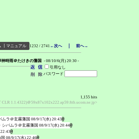
｜
ム
┃
マニュアル
1232 / 2741
←次へ
前へ→
砂神時雨＠たけきの藩国
- 08/10/6(月) 20:30 -
引用なし
パスワード
1,155 hits
ET CLR 1.1.4322)＠59x87x102x222.ap59.ftth.ucom.ne.jp>
バムラ＠玄霧藩国
08/9/17(水) 20:43
・シバムラ＠玄霧藩国
08/9/17(水) 20:44
 22:43
の国
08/9/17(水) 22:46