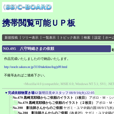
携帯閲覧可能ＵＰ板
新規投稿
┃
ツリー表示
┃
一覧表示
┃
トピック表示
┃
検索
┃
設定
┃
ホー
NO.495 八守時緒さまの依頼
作品完成いたしましたので納品いたします。
http://oracle.sakura.ne.jp/3110/takekino/log/p09.html
不備等あればご連絡下さい。
<Mozilla/4.0 (compatible; MSIE 6.0; Windows NT 5.1; SV1; .N
▼
完成依頼物置き場12
阪明日見＠スタッフ
08/9/16(火) 22:05
No.479 黒崎克耶様からご依頼のイラスト（1枚目）
アポロ・Ｍ・シ
No.479 黒崎克耶様からご依頼のイラスト（２枚目）
アポロ・Ｍ
No.390 影法師さんからのご依頼
ヤガミ・ユマ＠鍋の国
08/9/17(水)
No.390 影法師さんからのご依頼（おまけ）
ヤガミ・ユマ＠鍋