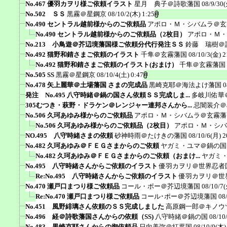
No.467 優羽カヲリ様ご依頼イラスト
星月 典子＠詩歌藩国
08/9/30(
No.502 ＳＳ
黒霧＠星鋼京
08/10/2(木) 1:25
No.490 セントラル越前様からのご依頼品
アポロ・Ｍ・シバムラ＠玄
No.490 セントラル越前様からのご依頼品（2枚目）
アポロ・Ｍ・
No.213 小鳥遊＠芥辺境藩国様ご依頼分代行発注ＳＳ
鈴藤 瑞樹＠
No.492 猫野和錆さまご依頼のイラスト
千隼＠玄霧藩国
08/10/3(金) 2
No.492 猫野和錆さまご依頼のイラスト(おまけ）
千隼＠玄霧藩国
No.505 SS
黒霧＠星鋼京
08/10/4(土) 0:47
No.478 矢上麗華＠土場藩国 さまの完成品
黒崎克耶＠海法よけ藩国
0
発注 No.495 八守時緒＠鍋の国さん依頼ＳＳ完成しま...
多岐川佑華
305むつき・萩野・ドラケン＠レンジャー連邦さんから...
忌闇装介＠ak
No.506 久珂あゆみ様からのご依頼品
アポロ・Ｍ・シバムラ＠玄霧藩
No.506 久珂あゆみ様からのご依頼品（2枚目）
アポロ・Ｍ・シバ
NO.495 八守時緒さまの依頼
砂神時雨＠たけきの藩国
08/10/6(月) 2
No.482 久珂あゆみ＠ＦＥＧさまからのご依頼
ヤガミ・ユマ＠鍋の国
No.482 久珂あゆみ＠ＦＥＧさまからのご依頼（おまけ...
ヤガミ
No.495 八守時緒さんからご依頼のイラスト
優羽カヲリ＠世界忍者
Re:No.495 八守時緒さんからご依頼のイラスト
優羽カヲリ＠世
No.470 瀬戸口まつり様ご依頼品
コール・ポー＠芥辺境藩国
08/10/7(
Re:No.470 瀬戸口まつり様ご依頼品
コール･ポー＠芥辺境藩国
08
No.451 風野緋璃さん依頼のＳＳ完成しました
高原鋼一郎＠キノウ
No.496 経＠詩歌藩国さんからの依頼（SS)
八守時緒＠鍋の国
08/10
No.483 黒崎克耶さんからの御依頼品
日向美弥＠紅葉国
08/10/9(木)