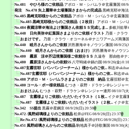
No.481 やひろ様のご依頼品
アポロ・Ｍ・シバムラ＠玄霧藩国
08/9
発注 No.478 矢上麗華＠土場藩国さまからの完成品
黒崎克耶＠海法
No.485 黒崎克耶様からのご依頼品
アポロ・Ｍ・シバムラ＠玄霧藩国
No.485 黒崎克耶様からのご依頼品（２枚目）
アポロ・Ｍ・シバ
No.484 夜國涼華＠海法よけ藩国さん依頼ＳＳ完成しま...
多岐川佑華
No.448 日向美弥＠紅葉国さまよりのご依頼イラスト
乃亜・クラウ
おまけです。
乃亜・クラウ・オコーネル＠ナニワアームズ商藩
No.440 睦月さんからのご依頼
沢邑勝海＠キノウツン藩国
08/9/25(
No.440 睦月さんからのご依頼（おまけ）
沢邑勝海＠キノウツ
No.480 霧原 涼＠芥辺境藩国様ご依頼分ＳＳ
久遠寺 那由他＠ナ
No,480 霧原涼さんからの依頼SS
八守時緒＠鍋の国
08/9/26(金) 0:1
No.487玄霧弦耶（バンバンジーチーム）様からのご依...
和志＠akiha
No.487玄霧弦耶（バンバンジーチーム）様からのご依...
和志＠aki
No.488 アポロ・Ｍ・シバムラさまよりのご依頼 納品
玄霧弦耶＠玄
No.480 コール・ポー様依頼品
むつき・萩野・ドラケン＠レンジャー
おまけぶん
むつき・萩野・ドラケン＠レンジャー連邦
08/10/7(火
No.487 玄霧様よりご依頼いただいたイラスト（１枚...
イク＠玄霧
No.487 玄霧様よりご依頼いただいたイラスト（２枚...
イク＠玄
No.342 SS提出
黒霧＠星鋼京
08/9/28(日) 20:59
No.472 /風野緋璃様よりのご依頼品
松井@FEG
08/9/28(日) 23:37
Re:No.472 /風野緋璃様よりのご依頼品
松井@FEG
08/9/28(日) 23:
No.451 風野緋璃さんからのご依頼品
駒地真子＠詩歌藩国
08/9/30(火)