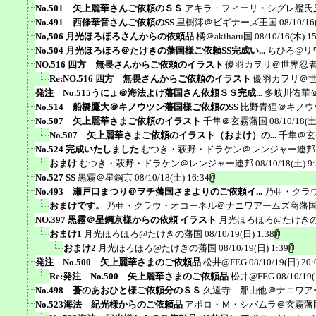
No.501 矢上麗華さんご依頼のＳＳ
アキラ・フィーリ・シグレ艦氏
No.491 西條華音さんご依頼のSS
里樹澪＠ビギナーズ王国
08/10/16
No,506 月光ほろほろさんからの依頼品
橘＠akiharu国
08/10/16(木) 1
No.504 月光ほろほろ＠たけきの藩国様ご依頼SS完成い...
ちひろ@リ
NO.516 四方 無畏さんからご依頼のイラスト
優羽カヲリ＠世界忍
Re:NO.516 四方 無畏さんからご依頼のイラスト
優羽カヲリ＠
発注 No.515うにょ＠海法よけ藩国さん依頼ＳＳ完成...
多岐川佑華
No.514 船橋鷹大＠キノウツン藩国様ご依頼のSS
比野青狸＠キノウ
No.507 矢上麗華さまご依頼のイラスト
千隼＠玄霧藩国
08/10/18(土
No.507 矢上麗華さまご依頼のイラスト（おまけ）の...
千隼＠玄
No.524 完成いたしました
むつき・萩野・ドラケン＠レンジャー連邦
おまけ
むつき・萩野・ドラケン＠レンジャー連邦
08/10/18(土) 9
No.527 SS
黒霧＠星鋼京
08/10/18(土) 16:34
No.493 瀬戸口まつり＠ヲチ藩国さまよりのご依頼イ...
乃亜・クラ
おまけです。
乃亜・クラウ・オコーネル＠ナニワアームズ商藩
NO.397 黒霧＠星鋼京様からの依頼 イラスト
月光ほろほろ@たけき
おまけ1
月光ほろほろ@たけきの藩国
08/10/19(日) 1:38
おまけ2
月光ほろほろ@たけきの藩国
08/10/19(日) 1:39
発注 No.500 矢上麗華さまのご依頼品
松井@FEG
08/10/19(日) 20:
Re:発注 No.500 矢上麗華さまのご依頼品
松井@FEG
08/10/19
No.498 蒼のあおひと様ご依頼分のＳＳ
久遠寺 那由他＠ナニワア
No.523海法 紀光様からのご依頼品
アポロ・Ｍ・シバムラ＠玄霧藩