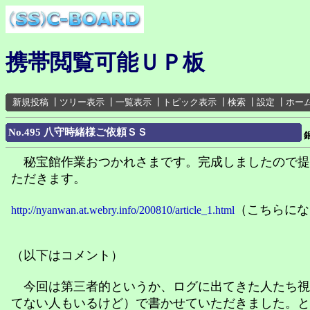
携帯閲覧可能ＵＰ板
新規投稿
┃
ツリー表示
┃
一覧表示
┃
トピック表示
┃
検索
┃
設定
┃
ホー
No.495 八守時緒様ご依頼ＳＳ
秘宝館作業おつかれさまです。完成しましたので提
ただきます。
（こちらにな
http://nyanwan.at.webry.info/200810/article_1.html
（以下はコメント）
今回は第三者的というか、ログに出てきた人たち視
てない人もいるけど）で書かせていただきました。と