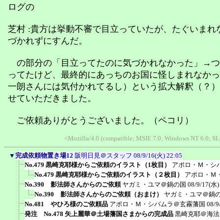
ログの
芝村 :貴方は挙動不審で目立っていたが、たぐいまれ
づかれずにすんだ。
の部分の「目立ってたのに気づかれなかった」→つ
ってたけど、最終的にあっちのお国に怪しまれなかっ
一朗さんには気付かれてるし）という拡大解釈（？）
せていただきました。
ご依頼ありがとうございました。（ペコリ）
<Mozilla/4.0 (compatible; MSIE 7.0; Windows NT 6.0; S
▼
完成依頼物置き場12
阪明日見＠スタッフ
08/9/16(火) 22:05
No.479 黒崎克耶様からご依頼のイラスト（1枚目）
アポロ・Ｍ・シ
No.479 黒崎克耶様からご依頼のイラスト（２枚目）
アポロ・Ｍ
No.390 影法師さんからのご依頼
ヤガミ・ユマ＠鍋の国
08/9/17(水)
No.390 影法師さんからのご依頼（おまけ）
ヤガミ・ユマ＠鍋
No.481 やひろ様のご依頼品
アポロ・Ｍ・シバムラ＠玄霧藩国
08/9
発注 No.478 矢上麗華＠土場藩国さまからの完成品
黒崎克耶＠海法