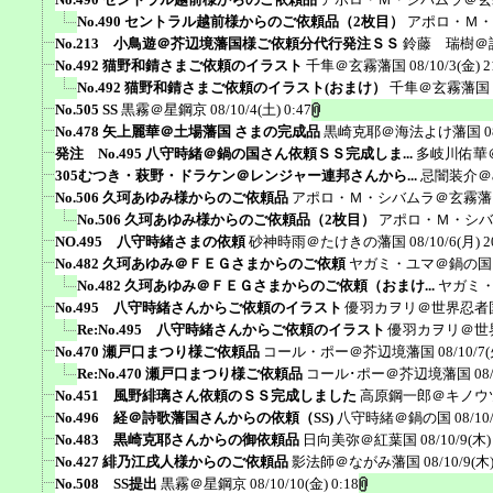
No.490 セントラル越前様からのご依頼品（2枚目）
アポロ・Ｍ・
No.213 小鳥遊＠芥辺境藩国様ご依頼分代行発注ＳＳ
鈴藤 瑞樹＠
No.492 猫野和錆さまご依頼のイラスト
千隼＠玄霧藩国
08/10/3(金) 2
No.492 猫野和錆さまご依頼のイラスト(おまけ）
千隼＠玄霧藩国
No.505 SS
黒霧＠星鋼京
08/10/4(土) 0:47
No.478 矢上麗華＠土場藩国 さまの完成品
黒崎克耶＠海法よけ藩国
0
発注 No.495 八守時緒＠鍋の国さん依頼ＳＳ完成しま...
多岐川佑華
305むつき・萩野・ドラケン＠レンジャー連邦さんから...
忌闇装介＠ak
No.506 久珂あゆみ様からのご依頼品
アポロ・Ｍ・シバムラ＠玄霧藩
No.506 久珂あゆみ様からのご依頼品（2枚目）
アポロ・Ｍ・シバ
NO.495 八守時緒さまの依頼
砂神時雨＠たけきの藩国
08/10/6(月) 2
No.482 久珂あゆみ＠ＦＥＧさまからのご依頼
ヤガミ・ユマ＠鍋の国
No.482 久珂あゆみ＠ＦＥＧさまからのご依頼（おまけ...
ヤガミ
No.495 八守時緒さんからご依頼のイラスト
優羽カヲリ＠世界忍者
Re:No.495 八守時緒さんからご依頼のイラスト
優羽カヲリ＠世
No.470 瀬戸口まつり様ご依頼品
コール・ポー＠芥辺境藩国
08/10/7(
Re:No.470 瀬戸口まつり様ご依頼品
コール･ポー＠芥辺境藩国
08
No.451 風野緋璃さん依頼のＳＳ完成しました
高原鋼一郎＠キノウ
No.496 経＠詩歌藩国さんからの依頼（SS)
八守時緒＠鍋の国
08/10
No.483 黒崎克耶さんからの御依頼品
日向美弥＠紅葉国
08/10/9(木)
No.427 緋乃江戌人様からのご依頼品
影法師＠ながみ藩国
08/10/9(木)
No.508 SS提出
黒霧＠星鋼京
08/10/10(金) 0:18