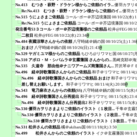
No.413 むつき・萩野・ドラケン様からご依頼のイラ...
優羽カヲリ
Re:No.413 むつき・萩野・ドラケン様からご依頼のイ...
優羽カ
No.515 うにょさまご依頼品
コール･ポー＠芥辺境藩国
08/10/22(水) 1
Re:No.515 うにょさまご依頼品
コール･ポー＠芥辺境藩国
08/10/
発注番号53３コール・ポー＠芥辺境藩様のご依頼品
松井@FEG
08/1
二枚目
松井@FEG
08/10/22(水) 23:34
No.484 夜國涼華さんからの依頼
八守時緒＠鍋の国
08/10/25(土) 1:36
おまけ
八守時緒＠鍋の国
08/10/26(日) 21:43
No.529 ヤガミユマ様からのご依頼品
ちひろ@リワマヒ国
08/10/27(月
No.510 アポロ・Ｍ・シバムラ＠玄霧藩国 さんからの...
黒崎克耶＠海
No.535 久遠寺 那由他＠ナニワアームズ商藩国さん...
芹沢琴＠Ｆ
No.496 経＠詩歌藩国さんからのご依頼品
和子＠リワマヒ
08/11/4(
No.496 経＠詩歌藩国さんからのご依頼品 おまけ
和子＠リワマ
差し替えお願いします。
和子＠リワマヒ
08/11/4(火) 20:08
No.543 竜乃麻衣さんからの依頼(SS)
八守時緒＠鍋の国
08/11/5(水) 
No.496 経＠詩歌藩国さん分再提出
和子＠リワマヒ
08/11/5(水) 23:
No.496 経＠詩歌藩国さん分再提出2
和子＠リワマヒ
08/11/5(水)
No.530 優羽カヲリさまよりご依頼のイラスト（１枚目...
千隼＠玄霧
No.530 優羽カヲリさまよりご依頼のイラスト（２枚目...
千隼＠
No.530 優羽カヲリさまよりご依頼のイラスト（３枚目...
千隼
No.531 松井さんの依頼品
橘＠akiharu国
08/11/18(火) 3:50
No.499 松井さんからのご依頼のイラスト
イク＠玄霧藩国
08/11/