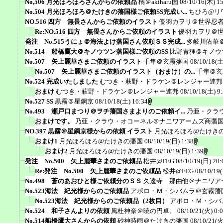
No,506 月光ほろほろさんからの依頼品
橘＠akiharu国
08/10/16(木) 1
No.504 月光ほろほろ＠たけきの藩国様ご依頼SS完成い...
ちひろ@リ
NO.516 四方 無畏さんからご依頼のイラスト
優羽カヲリ＠世界忍
Re:NO.516 四方 無畏さんからご依頼のイラスト
優羽カヲリ＠
発注 No.515うにょ＠海法よけ藩国さん依頼ＳＳ完成...
多岐川佑華
No.514 船橋鷹大＠キノウツン藩国様ご依頼のSS
比野青狸＠キノウ
No.507 矢上麗華さまご依頼のイラスト
千隼＠玄霧藩国
08/10/18(土
No.507 矢上麗華さまご依頼のイラスト（おまけ）の...
千隼＠玄
No.524 完成いたしました
むつき・萩野・ドラケン＠レンジャー連邦
おまけ
むつき・萩野・ドラケン＠レンジャー連邦
08/10/18(土) 9
No.527 SS
黒霧＠星鋼京
08/10/18(土) 16:34
No.493 瀬戸口まつり＠ヲチ藩国さまよりのご依頼イ...
乃亜・クラ
おまけです。
乃亜・クラウ・オコーネル＠ナニワアームズ商藩
NO.397 黒霧＠星鋼京様からの依頼 イラスト
月光ほろほろ@たけき
おまけ1
月光ほろほろ@たけきの藩国
08/10/19(日) 1:38
おまけ2
月光ほろほろ@たけきの藩国
08/10/19(日) 1:39
発注 No.500 矢上麗華さまのご依頼品
松井@FEG
08/10/19(日) 20:
Re:発注 No.500 矢上麗華さまのご依頼品
松井@FEG
08/10/19
No.498 蒼のあおひと様ご依頼分のＳＳ
久遠寺 那由他＠ナニワア
No.523海法 紀光様からのご依頼品
アポロ・Ｍ・シバムラ＠玄霧藩
No.523海法 紀光様からのご依頼品（2枚目）
アポロ・Ｍ・シバ
No.524 和子さんよりの依頼
風杜神奈＠暁の円卓。
08/10/21(火) 0:
No.514船橋鷹大さんからの依頼
砂神時雨＠たけきの藩国
08/10/21(火