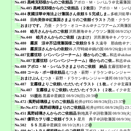
No.485 黒崎克耶様からのご依頼品
アポロ・Ｍ・シバムラ＠玄霧藩国
No.485 黒崎克耶様からのご依頼品（２枚目）
アポロ・Ｍ・シバ
No.484 夜國涼華＠海法よけ藩国さん依頼ＳＳ完成しま...
多岐川佑華
No.448 日向美弥＠紅葉国さまよりのご依頼イラスト
乃亜・クラウ
おまけです。
乃亜・クラウ・オコーネル＠ナニワアームズ商藩
No.440 睦月さんからのご依頼
沢邑勝海＠キノウツン藩国
08/9/25(
No.440 睦月さんからのご依頼（おまけ）
沢邑勝海＠キノウツ
No.480 霧原 涼＠芥辺境藩国様ご依頼分ＳＳ
久遠寺 那由他＠ナ
No,480 霧原涼さんからの依頼SS
八守時緒＠鍋の国
08/9/26(金) 0:1
No.487玄霧弦耶（バンバンジーチーム）様からのご依...
和志＠akiha
No.487玄霧弦耶（バンバンジーチーム）様からのご依...
和志＠aki
No.488 アポロ・Ｍ・シバムラさまよりのご依頼 納品
玄霧弦耶＠玄
No.480 コール・ポー様依頼品
むつき・萩野・ドラケン＠レンジャー
おまけぶん
むつき・萩野・ドラケン＠レンジャー連邦
08/10/7(火
No.487 玄霧様よりご依頼いただいたイラスト（１枚...
イク＠玄霧
No.487 玄霧様よりご依頼いただいたイラスト（２枚...
イク＠玄
No.342 SS提出
黒霧＠星鋼京
08/9/28(日) 20:59
No.472 /風野緋璃様よりのご依頼品
松井@FEG
08/9/28(日) 23:37
Re:No.472 /風野緋璃様よりのご依頼品
松井@FEG
08/9/28(日) 23:
No.451 風野緋璃さんからのご依頼品
駒地真子＠詩歌藩国
08/9/30(火)
No.467 優羽カヲリ様ご依頼イラスト
星月 典子＠詩歌藩国
08/9/30(
No.502 ＳＳ
黒霧＠星鋼京
08/10/2(木) 1:25
No.490 セントラル越前様からのご依頼品
アポロ・Ｍ・シバムラ＠玄