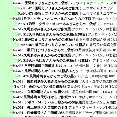
No.473 優羽カヲリさんからのご依頼
シュウマイ＠ナニワアームズ商
Re:No.473 優羽カヲリさんからのご依頼
シュウマイ＠ナニワアー
Re:No.473 優羽カヲリさんからのご依頼
シュウマイ＠ナニワアー
No.511乃亜・クラウ・オコーネルさんからのご依頼
アポロ・Ｍ・シ
No.511乃亜・クラウ・オコーネルさんからのご依頼（...
アポロ・
No.512久珂あゆみさんからのご依頼品
アポロ・Ｍ・シバムラ＠玄霧
No.512久珂あゆみさんからのご依頼品(2枚目)
アポロ・Ｍ・シバ
No.489 瀬戸口まつりさまからのご依頼品
山吹弓美＠愛鳴之藩国
08/
Re:No.489 瀬戸口まつりさまからのご依頼品
山吹弓美＠愛鳴之藩
No.489 瀬戸口まつりさんからのご依頼の品
鷺坂祐介＠天領
08/10/
No.519久珂あゆみさんからのご依頼品
アポロ・Ｍ・シバムラ＠玄霧
No.519久珂あゆみさんからのご依頼品（2枚目）
アポロ・Ｍ・シ
No.495 八守時緒様ご依頼ＳＳ
銀内 ユウ＠鍋の国（文族）
08/10/13
No.476 風野緋璃さんからのご依頼品(1/2)
矢上ミサ＠鍋の国
08/10/13
No.476 風野緋璃さんからのご依頼品(2/2)
矢上ミサ＠鍋の国
08/1
No.513 風野緋璃＠天領さまからのご依頼
ヤガミ・ユマ＠鍋の国
08
Ｎｏ498 蒼のあおひと様ご依頼品
南天＠後ほねっこ男爵領
08/10/1
No.457 玄霧弦耶さんのご依頼SS
鍋 黒兎＠鍋の国
08/10/14(火) 0:
No472 風野緋璃＠天領様からご依頼のＳＳ
やひろ＠ナニワアームズ
No.518 アポロ・M・シバムラ様からの御依頼品
影法師＠ながみ藩国
No.501 矢上麗華さんご依頼のＳＳ
アキラ・フィーリ・シグレ艦氏
No.491 西條華音さんご依頼のSS
里樹澪＠ビギナーズ王国
08/10/16