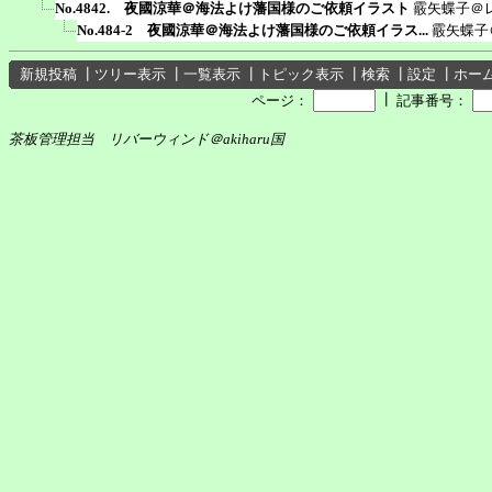
No.4842. 夜國涼華＠海法よけ藩国様のご依頼イラスト
霰矢蝶子＠
No.484-2 夜國涼華＠海法よけ藩国様のご依頼イラス...
霰矢蝶子
新規投稿
┃
ツリー表示
┃
一覧表示
┃
トピック表示
┃
検索
┃
設定
┃
ホー
┃
ページ：
記事番号：
茶板管理担当 リバーウィンド＠akiharu国