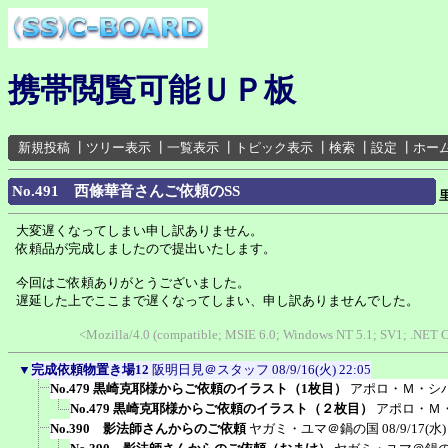
携帯閲覧可能ＵＰ板
新規投稿
┃
ツリー表示
┃
一覧表示
┃
トピック表示
┃
検索
┃
設定
┃
ホー
No.491 西條華音さんご依頼のSS
大変遅くなってしまい申し訳ありません。
依頼品が完成しましたので提出いたします。
今回はご依頼ありがとうございました。
遅延した上でここまで遅くなってしまい、申し訳ありませんでした。
<Mozilla/4.0 (compatible; MSIE 6.0; Windows NT 5.1; SV1; .NET 
▼
完成依頼物置き場12
阪明日見＠スタッフ
08/9/16(火) 22:05
No.479 黒崎克耶様からご依頼のイラスト（1枚目）
アポロ・Ｍ・シ
No.479 黒崎克耶様からご依頼のイラスト（２枚目）
アポロ・Ｍ
No.390 影法師さんからのご依頼
ヤガミ・ユマ＠鍋の国
08/9/17(水)