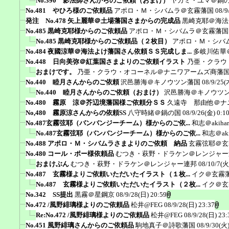
No.390 影法師さんからのご依頼（おまけ）
ヤガミ・ユマ＠鍋
No.481 やひろ様のご依頼品
アポロ・Ｍ・シバムラ＠玄霧藩国
08/9
発注 No.478 矢上麗華＠土場藩国さまからの完成品
黒崎克耶＠海法
No.485 黒崎克耶様からのご依頼品
アポロ・Ｍ・シバムラ＠玄霧藩国
No.485 黒崎克耶様からのご依頼品（２枚目）
アポロ・Ｍ・シバ
No.484 夜國涼華＠海法よけ藩国さん依頼ＳＳ完成しま...
多岐川佑華
No.448 日向美弥＠紅葉国さまよりのご依頼イラスト
乃亜・クラウ
おまけです。
乃亜・クラウ・オコーネル＠ナニワアームズ商藩
No.440 睦月さんからのご依頼
沢邑勝海＠キノウツン藩国
08/9/25(
No.440 睦月さんからのご依頼（おまけ）
沢邑勝海＠キノウツ
No.480 霧原 涼＠芥辺境藩国様ご依頼分ＳＳ
久遠寺 那由他＠ナ
No,480 霧原涼さんからの依頼SS
八守時緒＠鍋の国
08/9/26(金) 0:1
No.487玄霧弦耶（バンバンジーチーム）様からのご依...
和志＠akiha
No.487玄霧弦耶（バンバンジーチーム）様からのご依...
和志＠aki
No.488 アポロ・Ｍ・シバムラさまよりのご依頼 納品
玄霧弦耶＠玄
No.480 コール・ポー様依頼品
むつき・萩野・ドラケン＠レンジャー
おまけぶん
むつき・萩野・ドラケン＠レンジャー連邦
08/10/7(火
No.487 玄霧様よりご依頼いただいたイラスト（１枚...
イク＠玄霧
No.487 玄霧様よりご依頼いただいたイラスト（２枚...
イク＠玄
No.342 SS提出
黒霧＠星鋼京
08/9/28(日) 20:59
No.472 /風野緋璃様よりのご依頼品
松井@FEG
08/9/28(日) 23:37
Re:No.472 /風野緋璃様よりのご依頼品
松井@FEG
08/9/28(日) 23:
No.451 風野緋璃さんからのご依頼品
駒地真子＠詩歌藩国
08/9/30(火)