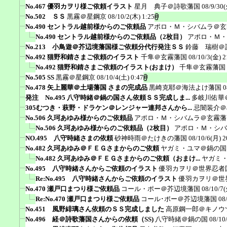
No.467 優羽カヲリ様ご依頼イラスト
星月 典子＠詩歌藩国
08/9/30(
No.502 ＳＳ
黒霧＠星鋼京
08/10/2(木) 1:25
No.490 セントラル越前様からのご依頼品
アポロ・Ｍ・シバムラ＠玄
No.490 セントラル越前様からのご依頼品（2枚目）
アポロ・Ｍ・
No.213 小鳥遊＠芥辺境藩国様ご依頼分代行発注ＳＳ
鈴藤 瑞樹＠
No.492 猫野和錆さまご依頼のイラスト
千隼＠玄霧藩国
08/10/3(金) 2
No.492 猫野和錆さまご依頼のイラスト(おまけ）
千隼＠玄霧藩国
No.505 SS
黒霧＠星鋼京
08/10/4(土) 0:47
No.478 矢上麗華＠土場藩国 さまの完成品
黒崎克耶＠海法よけ藩国
0
発注 No.495 八守時緒＠鍋の国さん依頼ＳＳ完成しま...
多岐川佑華
305むつき・萩野・ドラケン＠レンジャー連邦さんから...
忌闇装介＠ak
No.506 久珂あゆみ様からのご依頼品
アポロ・Ｍ・シバムラ＠玄霧藩
No.506 久珂あゆみ様からのご依頼品（2枚目）
アポロ・Ｍ・シバ
NO.495 八守時緒さまの依頼
砂神時雨＠たけきの藩国
08/10/6(月) 2
No.482 久珂あゆみ＠ＦＥＧさまからのご依頼
ヤガミ・ユマ＠鍋の国
No.482 久珂あゆみ＠ＦＥＧさまからのご依頼（おまけ...
ヤガミ
No.495 八守時緒さんからご依頼のイラスト
優羽カヲリ＠世界忍者
Re:No.495 八守時緒さんからご依頼のイラスト
優羽カヲリ＠世
No.470 瀬戸口まつり様ご依頼品
コール・ポー＠芥辺境藩国
08/10/7(
Re:No.470 瀬戸口まつり様ご依頼品
コール･ポー＠芥辺境藩国
08
No.451 風野緋璃さん依頼のＳＳ完成しました
高原鋼一郎＠キノウ
No.496 経＠詩歌藩国さんからの依頼（SS)
八守時緒＠鍋の国
08/10