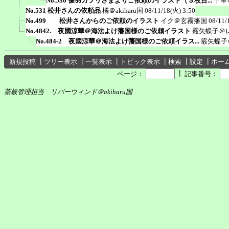
No.530 優羽カヲリさまよりご依頼のイラスト（３枚目...
千隼
No.531 松井さんの依頼品
橘＠akiharu国
08/11/18(火) 3:50
No.499 松井さんからのご依頼のイラスト
イク＠玄霧藩国
08/11/
No.4842. 夜國涼華＠海法よけ藩国様のご依頼イラスト
霰矢蝶子＠
No.484-2 夜國涼華＠海法よけ藩国様のご依頼イラス...
霰矢蝶子
新規投稿
┃
ツリー表示
┃
一覧表示
┃
トピック表示
┃
検索
┃
設定
┃
ホー
┃
ページ：
記事番号：
茶板管理担当 リバーウィンド＠akiharu国