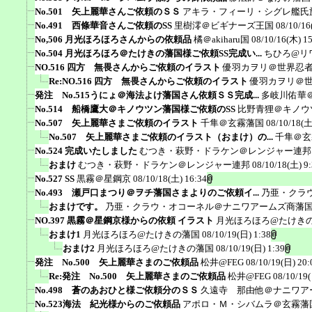
No.501 矢上麗華さんご依頼のＳＳ
アキラ・フィーリ・シグレ艦氏
No.491 西條華音さんご依頼のSS
里樹澪＠ビギナーズ王国
08/10/16
No,506 月光ほろほろさんからの依頼品
橘＠akiharu国
08/10/16(木) 1
No.504 月光ほろほろ＠たけきの藩国様ご依頼SS完成い...
ちひろ@リ
NO.516 四方 無畏さんからご依頼のイラスト
優羽カヲリ＠世界忍
Re:NO.516 四方 無畏さんからご依頼のイラスト
優羽カヲリ＠
発注 No.515うにょ＠海法よけ藩国さん依頼ＳＳ完成...
多岐川佑華
No.514 船橋鷹大＠キノウツン藩国様ご依頼のSS
比野青狸＠キノウ
No.507 矢上麗華さまご依頼のイラスト
千隼＠玄霧藩国
08/10/18(土
No.507 矢上麗華さまご依頼のイラスト（おまけ）の...
千隼＠玄
No.524 完成いたしました
むつき・萩野・ドラケン＠レンジャー連邦
おまけ
むつき・萩野・ドラケン＠レンジャー連邦
08/10/18(土) 9
No.527 SS
黒霧＠星鋼京
08/10/18(土) 16:34
No.493 瀬戸口まつり＠ヲチ藩国さまよりのご依頼イ...
乃亜・クラ
おまけです。
乃亜・クラウ・オコーネル＠ナニワアームズ商藩
NO.397 黒霧＠星鋼京様からの依頼 イラスト
月光ほろほろ@たけき
おまけ1
月光ほろほろ@たけきの藩国
08/10/19(日) 1:38
おまけ2
月光ほろほろ@たけきの藩国
08/10/19(日) 1:39
発注 No.500 矢上麗華さまのご依頼品
松井@FEG
08/10/19(日) 20:
Re:発注 No.500 矢上麗華さまのご依頼品
松井@FEG
08/10/19
No.498 蒼のあおひと様ご依頼分のＳＳ
久遠寺 那由他＠ナニワア
No.523海法 紀光様からのご依頼品
アポロ・Ｍ・シバムラ＠玄霧藩