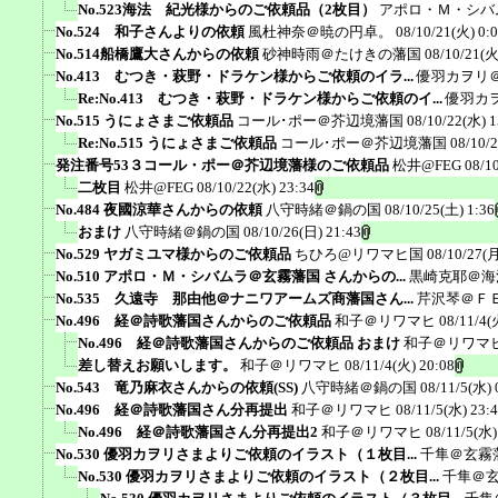
No.523海法 紀光様からのご依頼品（2枚目）
アポロ・Ｍ・シバ
No.524 和子さんよりの依頼
風杜神奈＠暁の円卓。
08/10/21(火) 0:
No.514船橋鷹大さんからの依頼
砂神時雨＠たけきの藩国
08/10/21(火
No.413 むつき・萩野・ドラケン様からご依頼のイラ...
優羽カヲリ
Re:No.413 むつき・萩野・ドラケン様からご依頼のイ...
優羽カ
No.515 うにょさまご依頼品
コール･ポー＠芥辺境藩国
08/10/22(水) 1
Re:No.515 うにょさまご依頼品
コール･ポー＠芥辺境藩国
08/10/
発注番号53３コール・ポー＠芥辺境藩様のご依頼品
松井@FEG
08/1
二枚目
松井@FEG
08/10/22(水) 23:34
No.484 夜國涼華さんからの依頼
八守時緒＠鍋の国
08/10/25(土) 1:36
おまけ
八守時緒＠鍋の国
08/10/26(日) 21:43
No.529 ヤガミユマ様からのご依頼品
ちひろ@リワマヒ国
08/10/27(月
No.510 アポロ・Ｍ・シバムラ＠玄霧藩国 さんからの...
黒崎克耶＠海
No.535 久遠寺 那由他＠ナニワアームズ商藩国さん...
芹沢琴＠Ｆ
No.496 経＠詩歌藩国さんからのご依頼品
和子＠リワマヒ
08/11/4(
No.496 経＠詩歌藩国さんからのご依頼品 おまけ
和子＠リワマ
差し替えお願いします。
和子＠リワマヒ
08/11/4(火) 20:08
No.543 竜乃麻衣さんからの依頼(SS)
八守時緒＠鍋の国
08/11/5(水) 
No.496 経＠詩歌藩国さん分再提出
和子＠リワマヒ
08/11/5(水) 23:
No.496 経＠詩歌藩国さん分再提出2
和子＠リワマヒ
08/11/5(水)
No.530 優羽カヲリさまよりご依頼のイラスト（１枚目...
千隼＠玄霧
No.530 優羽カヲリさまよりご依頼のイラスト（２枚目...
千隼＠