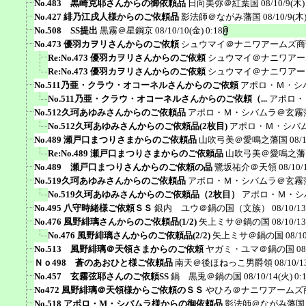
No.483 黒崎克耶さんからの御依頼品
日向美弥＠紅葉国
08/10/9(木)
No.427 緋乃江戌人様からのご依頼品
影法師＠ながみ藩国
08/10/9(木)
No.508 SS提出
黒霧＠星鋼京
08/10/10(金) 0:18
No.473 優羽カヲリさんからのご依頼
シュウマイ＠ナニワアームズ商
Re:No.473 優羽カヲリさんからのご依頼
シュウマイ＠ナニワアー
Re:No.473 優羽カヲリさんからのご依頼
シュウマイ＠ナニワアー
No.511乃亜・クラウ・オコーネルさんからのご依頼
アポロ・Ｍ・シ
No.511乃亜・クラウ・オコーネルさんからのご依頼（...
アポロ・
No.512久珂あゆみさんからのご依頼品
アポロ・Ｍ・シバムラ＠玄霧
No.512久珂あゆみさんからのご依頼品(2枚目)
アポロ・Ｍ・シバ
No.489 瀬戸口まつりさまからのご依頼品
山吹弓美＠愛鳴之藩国
08/
Re:No.489 瀬戸口まつりさまからのご依頼品
山吹弓美＠愛鳴之藩
No.489 瀬戸口まつりさんからのご依頼の品
鷺坂祐介＠天領
08/10/
No.519久珂あゆみさんからのご依頼品
アポロ・Ｍ・シバムラ＠玄霧
No.519久珂あゆみさんからのご依頼品（2枚目）
アポロ・Ｍ・シ
No.495 八守時緒様ご依頼ＳＳ
銀内 ユウ＠鍋の国（文族）
08/10/13
No.476 風野緋璃さんからのご依頼品(1/2)
矢上ミサ＠鍋の国
08/10/13
No.476 風野緋璃さんからのご依頼品(2/2)
矢上ミサ＠鍋の国
08/1
No.513 風野緋璃＠天領さまからのご依頼
ヤガミ・ユマ＠鍋の国
08
Ｎｏ498 蒼のあおひと様ご依頼品
南天＠後ほねっこ男爵領
08/10/1
No.457 玄霧弦耶さんのご依頼SS
鍋 黒兎＠鍋の国
08/10/14(火) 0:
No472 風野緋璃＠天領様からご依頼のＳＳ
やひろ＠ナニワアームズ
No.518 アポロ・M・シバムラ様からの御依頼品
影法師＠ながみ藩国