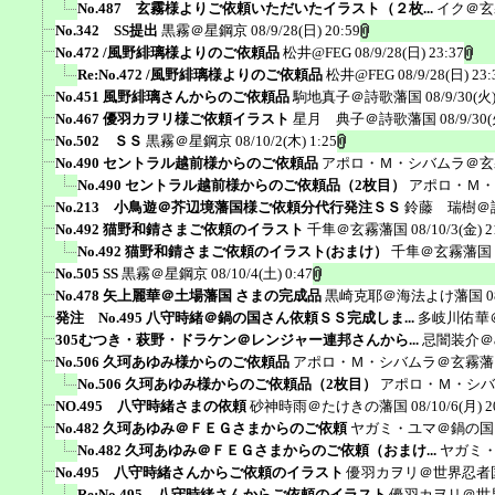
No.487 玄霧様よりご依頼いただいたイラスト（２枚...
イク＠玄
No.342 SS提出
黒霧＠星鋼京
08/9/28(日) 20:59
No.472 /風野緋璃様よりのご依頼品
松井@FEG
08/9/28(日) 23:37
Re:No.472 /風野緋璃様よりのご依頼品
松井@FEG
08/9/28(日) 23:
No.451 風野緋璃さんからのご依頼品
駒地真子＠詩歌藩国
08/9/30(火)
No.467 優羽カヲリ様ご依頼イラスト
星月 典子＠詩歌藩国
08/9/30(
No.502 ＳＳ
黒霧＠星鋼京
08/10/2(木) 1:25
No.490 セントラル越前様からのご依頼品
アポロ・Ｍ・シバムラ＠玄
No.490 セントラル越前様からのご依頼品（2枚目）
アポロ・Ｍ・
No.213 小鳥遊＠芥辺境藩国様ご依頼分代行発注ＳＳ
鈴藤 瑞樹＠
No.492 猫野和錆さまご依頼のイラスト
千隼＠玄霧藩国
08/10/3(金) 2
No.492 猫野和錆さまご依頼のイラスト(おまけ）
千隼＠玄霧藩国
No.505 SS
黒霧＠星鋼京
08/10/4(土) 0:47
No.478 矢上麗華＠土場藩国 さまの完成品
黒崎克耶＠海法よけ藩国
0
発注 No.495 八守時緒＠鍋の国さん依頼ＳＳ完成しま...
多岐川佑華
305むつき・萩野・ドラケン＠レンジャー連邦さんから...
忌闇装介＠ak
No.506 久珂あゆみ様からのご依頼品
アポロ・Ｍ・シバムラ＠玄霧藩
No.506 久珂あゆみ様からのご依頼品（2枚目）
アポロ・Ｍ・シバ
NO.495 八守時緒さまの依頼
砂神時雨＠たけきの藩国
08/10/6(月) 2
No.482 久珂あゆみ＠ＦＥＧさまからのご依頼
ヤガミ・ユマ＠鍋の国
No.482 久珂あゆみ＠ＦＥＧさまからのご依頼（おまけ...
ヤガミ
No.495 八守時緒さんからご依頼のイラスト
優羽カヲリ＠世界忍者
Re:No.495 八守時緒さんからご依頼のイラスト
優羽カヲリ＠世