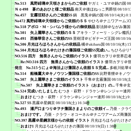
No.513 風野緋璃＠天領さまからのご依頼
ヤガミ・ユマ＠鍋の国
08
Ｎｏ498 蒼のあおひと様ご依頼品
南天＠後ほねっこ男爵領
08/10/1
No.457 玄霧弦耶さんのご依頼SS
鍋 黒兎＠鍋の国
08/10/14(火) 0:
No472 風野緋璃＠天領様からご依頼のＳＳ
やひろ＠ナニワアームズ
No.518 アポロ・M・シバムラ様からの御依頼品
影法師＠ながみ藩国
No.501 矢上麗華さんご依頼のＳＳ
アキラ・フィーリ・シグレ艦氏
No.491 西條華音さんご依頼のSS
里樹澪＠ビギナーズ王国
08/10/16
No,506 月光ほろほろさんからの依頼品
橘＠akiharu国
08/10/16(木) 1
No.504 月光ほろほろ＠たけきの藩国様ご依頼SS完成い...
ちひろ@リ
NO.516 四方 無畏さんからご依頼のイラスト
優羽カヲリ＠世界忍
Re:NO.516 四方 無畏さんからご依頼のイラスト
優羽カヲリ＠
発注 No.515うにょ＠海法よけ藩国さん依頼ＳＳ完成...
多岐川佑華
No.514 船橋鷹大＠キノウツン藩国様ご依頼のSS
比野青狸＠キノウ
No.507 矢上麗華さまご依頼のイラスト
千隼＠玄霧藩国
08/10/18(土
No.507 矢上麗華さまご依頼のイラスト（おまけ）の...
千隼＠玄
No.524 完成いたしました
むつき・萩野・ドラケン＠レンジャー連邦
おまけ
むつき・萩野・ドラケン＠レンジャー連邦
08/10/18(土) 9
No.527 SS
黒霧＠星鋼京
08/10/18(土) 16:34
No.493 瀬戸口まつり＠ヲチ藩国さまよりのご依頼イ...
乃亜・クラ
おまけです。
乃亜・クラウ・オコーネル＠ナニワアームズ商藩
NO.397 黒霧＠星鋼京様からの依頼 イラスト
月光ほろほろ@たけき
おまけ1
月光ほろほろ@たけきの藩国
08/10/19(日) 1:38