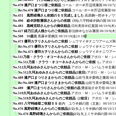
No.470 瀬戸口まつり様ご依頼品
コール・ポー＠芥辺境藩国
08/10/7(
Re:No.470 瀬戸口まつり様ご依頼品
コール･ポー＠芥辺境藩国
08
No.451 風野緋璃さん依頼のＳＳ完成しました
高原鋼一郎＠キノウ
No.496 経＠詩歌藩国さんからの依頼（SS)
八守時緒＠鍋の国
08/10
No.483 黒崎克耶さんからの御依頼品
日向美弥＠紅葉国
08/10/9(木)
No.427 緋乃江戌人様からのご依頼品
影法師＠ながみ藩国
08/10/9(木)
No.508 SS提出
黒霧＠星鋼京
08/10/10(金) 0:18
No.473 優羽カヲリさんからのご依頼
シュウマイ＠ナニワアームズ商
Re:No.473 優羽カヲリさんからのご依頼
シュウマイ＠ナニワアー
Re:No.473 優羽カヲリさんからのご依頼
シュウマイ＠ナニワアー
No.511乃亜・クラウ・オコーネルさんからのご依頼
アポロ・Ｍ・シ
No.511乃亜・クラウ・オコーネルさんからのご依頼（...
アポロ・
No.512久珂あゆみさんからのご依頼品
アポロ・Ｍ・シバムラ＠玄霧
No.512久珂あゆみさんからのご依頼品(2枚目)
アポロ・Ｍ・シバ
No.489 瀬戸口まつりさまからのご依頼品
山吹弓美＠愛鳴之藩国
08/
Re:No.489 瀬戸口まつりさまからのご依頼品
山吹弓美＠愛鳴之藩
No.489 瀬戸口まつりさんからのご依頼の品
鷺坂祐介＠天領
08/10/
No.519久珂あゆみさんからのご依頼品
アポロ・Ｍ・シバムラ＠玄霧
No.519久珂あゆみさんからのご依頼品（2枚目）
アポロ・Ｍ・シ
No.495 八守時緒様ご依頼ＳＳ
銀内 ユウ＠鍋の国（文族）
08/10/13
No.476 風野緋璃さんからのご依頼品(1/2)
矢上ミサ＠鍋の国
08/10/13
No.476 風野緋璃さんからのご依頼品(2/2)
矢上ミサ＠鍋の国
08/1