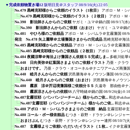
▼
完成依頼物置き場12
阪明日見＠スタッフ
08/9/16(火) 22:05
No.479 黒崎克耶様からご依頼のイラスト（1枚目）
アポロ・Ｍ・シ
No.479 黒崎克耶様からご依頼のイラスト（２枚目）
アポロ・Ｍ
No.390 影法師さんからのご依頼
ヤガミ・ユマ＠鍋の国
08/9/17(水)
No.390 影法師さんからのご依頼（おまけ）
ヤガミ・ユマ＠鍋
No.481 やひろ様のご依頼品
アポロ・Ｍ・シバムラ＠玄霧藩国
08/9
発注 No.478 矢上麗華＠土場藩国さまからの完成品
黒崎克耶＠海法
No.485 黒崎克耶様からのご依頼品
アポロ・Ｍ・シバムラ＠玄霧藩国
No.485 黒崎克耶様からのご依頼品（２枚目）
アポロ・Ｍ・シバ
No.484 夜國涼華＠海法よけ藩国さん依頼ＳＳ完成しま...
多岐川佑華
No.448 日向美弥＠紅葉国さまよりのご依頼イラスト
乃亜・クラウ
おまけです。
乃亜・クラウ・オコーネル＠ナニワアームズ商藩
No.440 睦月さんからのご依頼
沢邑勝海＠キノウツン藩国
08/9/25(
No.440 睦月さんからのご依頼（おまけ）
沢邑勝海＠キノウツ
No.480 霧原 涼＠芥辺境藩国様ご依頼分ＳＳ
久遠寺 那由他＠ナ
No,480 霧原涼さんからの依頼SS
八守時緒＠鍋の国
08/9/26(金) 0:1
No.487玄霧弦耶（バンバンジーチーム）様からのご依...
和志＠akiha
No.487玄霧弦耶（バンバンジーチーム）様からのご依...
和志＠aki
No.488 アポロ・Ｍ・シバムラさまよりのご依頼 納品
玄霧弦耶＠玄
No.480 コール・ポー様依頼品
むつき・萩野・ドラケン＠レンジャー
おまけぶん
むつき・萩野・ドラケン＠レンジャー連邦
08/10/7(火
No.487 玄霧様よりご依頼いただいたイラスト（１枚...
イク＠玄霧