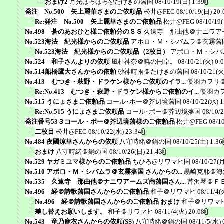
おまけ2
月光ほろほろ@たけきの藩国
08/10/19(日) 1:39
発注 No.500 矢上麗華さまのご依頼品
松井@FEG
08/10/19(日) 20:
Re:発注 No.500 矢上麗華さまのご依頼品
松井@FEG
08/10/19
No.498 蒼のあおひと様ご依頼分のＳＳ
久遠寺 那由他＠ナニワア
No.523海法 紀光様からのご依頼品
アポロ・Ｍ・シバムラ＠玄霧藩
No.523海法 紀光様からのご依頼品（2枚目）
アポロ・Ｍ・シバ
No.524 和子さんよりの依頼
風杜神奈＠暁の円卓。
08/10/21(火) 0:
No.514船橋鷹大さんからの依頼
砂神時雨＠たけきの藩国
08/10/21(火
No.413 むつき・萩野・ドラケン様からご依頼のイラ...
優羽カヲリ
Re:No.413 むつき・萩野・ドラケン様からご依頼のイ...
優羽カ
No.515 うにょさまご依頼品
コール･ポー＠芥辺境藩国
08/10/22(水) 1
Re:No.515 うにょさまご依頼品
コール･ポー＠芥辺境藩国
08/10/
発注番号53３コール・ポー＠芥辺境藩様のご依頼品
松井@FEG
08/1
二枚目
松井@FEG
08/10/22(水) 23:34
No.484 夜國涼華さんからの依頼
八守時緒＠鍋の国
08/10/25(土) 1:36
おまけ
八守時緒＠鍋の国
08/10/26(日) 21:43
No.529 ヤガミユマ様からのご依頼品
ちひろ@リワマヒ国
08/10/27(月
No.510 アポロ・Ｍ・シバムラ＠玄霧藩国 さんからの...
黒崎克耶＠海
No.535 久遠寺 那由他＠ナニワアームズ商藩国さん...
芹沢琴＠Ｆ
No.496 経＠詩歌藩国さんからのご依頼品
和子＠リワマヒ
08/11/4(
No.496 経＠詩歌藩国さんからのご依頼品 おまけ
和子＠リワマ
差し替えお願いします。
和子＠リワマヒ
08/11/4(火) 20:08
No.543 竜乃麻衣さんからの依頼(SS)
八守時緒＠鍋の国
08/11/5(水) 