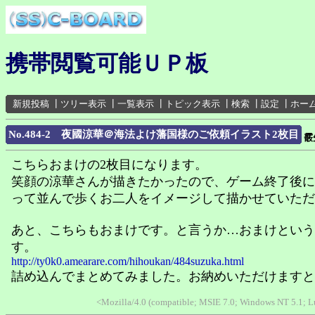
携帯閲覧可能ＵＰ板
新規投稿
┃
ツリー表示
┃
一覧表示
┃
トピック表示
┃
検索
┃
設定
┃
ホー
No.484-2 夜國涼華＠海法よけ藩国様のご依頼イラスト2枚目
霰
こちらおまけの2枚目になります。
笑顔の涼華さんが描きたかったので、ゲーム終了後に
って並んで歩くお二人をイメージして描かせていただ
あと、こちらもおまけです。と言うか…おまけという
す。
http://ty0k0.amearare.com/hihoukan/484suzuka.html
詰め込んでまとめてみました。お納めいただけますと
<Mozilla/4.0 (compatible; MSIE 7.0; Windows NT 5.1; L