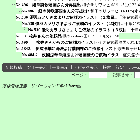
No.496 経＠詩歌藩国さん分再提出
和子＠リワマヒ
08/11/5(水) 23:
No.496 経＠詩歌藩国さん分再提出2
和子＠リワマヒ
08/11/5(水)
No.530 優羽カヲリさまよりご依頼のイラスト（１枚目...
千隼＠玄霧
No.530 優羽カヲリさまよりご依頼のイラスト（２枚目...
千隼＠
No.530 優羽カヲリさまよりご依頼のイラスト（３枚目...
千隼
No.531 松井さんの依頼品
橘＠akiharu国
08/11/18(火) 3:50
No.499 松井さんからのご依頼のイラスト
イク＠玄霧藩国
08/11/
No.4842. 夜國涼華＠海法よけ藩国様のご依頼イラスト
霰矢蝶子＠
No.484-2 夜國涼華＠海法よけ藩国様のご依頼イラス...
霰矢蝶子
新規投稿
┃
ツリー表示
┃
一覧表示
┃
トピック表示
┃
検索
┃
設定
┃
ホー
┃
ページ：
記事番号：
茶板管理担当 リバーウィンド＠akiharu国