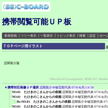
携帯閲覧可能ＵＰ板
新規投稿
┃
ツリー表示
┃
一覧表示
┃
トピック表示
┃
検索
┃
設定
┃
ホー
ＴＯＰページ用イラスト
忌闇装介版
<Mozilla/4.0 (compatible; MSIE 6.0; Wind
▼
携帯対応画像ＵＰ場所
忌闇装介＠秘宝館代表
07/6/4(月) 14:50
NO.01 たけきのこさんからの依頼
忌闇装介＠秘宝館代表
07/6/4(月)
NO.01 たけきのこさんからの依頼
忌闇装介＠秘宝館代表
07/6/4(月)
Re:NO.01 たけきのこさんからの依頼
忌闇装介＠秘宝館代表
07
NO.01 たけきのこさんからの依頼
忌闇装介＠秘宝館代表
07/6/4(月)