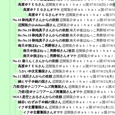
高渡＠ＦＥＧさん
忌闇装介＠ａｋｉｈａｒｕ国
07/6/10(日) 1:06
高渡＠ＦＥＧさんオマケ
忌闇装介＠ａｋｉｈａｒｕ国
07/6/1
高渡＠ＦＥＧさんオマケ
忌闇装介＠ａｋｉｈａｒｕ国
07/
No.10 駒地真子さんからの依頼
忌闇装介＠ａｋｉｈａｒｕ国
07/6/10
忌闇装介@akiharu国さん
忌闇装介＠ａｋｉｈａｒｕ国
07/6/10(
Re:No.10 駒地真子さんからの依頼
南天＠後ほねっこ男爵領
07/6/
Re:No.10 駒地真子さんからの依頼
南天＠後ほねっこ男爵領
07/6/
Re:No.10 駒地真子さんからの依頼
南天＠後ほねっこ男爵領
07/6/
南天＠後ほねっこ男爵領さん
忌闇装介＠ａｋｉｈａｒｕ国
07/6/
南天＠後ほねっこ男爵領さん2枚目
忌闇装介＠ａｋｉｈａｒ
南天＠後ほねっこ男爵領さんオマケ
忌闇装介＠ａｋｉｈａｒ
No.11 扇りんくさんからの依頼
忌闇装介＠ａｋｉｈａｒｕ国
07/6/10
高渡＠ＦＥＧさん
忌闇装介＠ａｋｉｈａｒｕ国
07/6/12(火) 18:49
うかい＠伏見藩国さん
忌闇装介＠ａｋｉｈａｒｕ国
07/6/25(月) 
No.12 浅田さんからの依頼
忌闇装介＠ａｋｉｈａｒｕ国
07/6/14(木) 
鍋ヒサ子＠鍋の国さん
忌闇装介＠ａｋｉｈａｒｕ国
07/6/21(木) 
乃亜I型＠ナニワアームズ商藩国さん
忌闇装介＠ａｋｉｈａｒｕ国
0
乃亜I型＠ナニワアームズ商藩国さんオマケ
忌闇装介＠ａｋｉｈ
NO13.是空とおるさんからの依頼
忌闇装介＠ａｋｉｈａｒｕ国
07/6/
鍋谷いわずみ子＠鍋の国さん
忌闇装介＠ａｋｉｈａｒｕ国
07/6/
イク＠玄霧藩国さん
忌闇装介＠ａｋｉｈａｒｕ国
07/6/21(木) 22
イク＠玄霧藩国さんオマケ
忌闇装介＠ａｋｉｈａｒｕ国
07/6