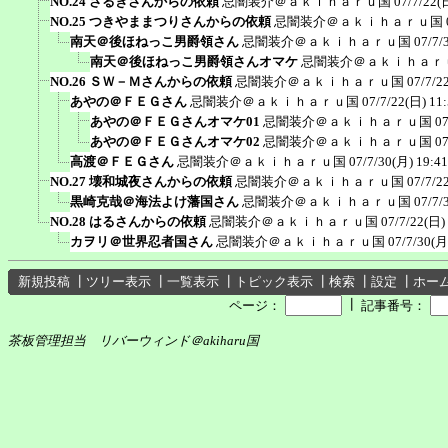
NO.24 さるきさんからの依頼
忌闇装介＠ａｋｉｈａｒｕ国
07/7/22(
NO.25 つきやままつりさんからの依頼
忌闇装介＠ａｋｉｈａｒｕ国
南天＠後ほねっこ男爵領さん
忌闇装介＠ａｋｉｈａｒｕ国
07/7/
南天＠後ほねっこ男爵領さんオマケ
忌闇装介＠ａｋｉｈａｒ
NO.26 ＳＷ－Ｍさんからの依頼
忌闇装介＠ａｋｉｈａｒｕ国
07/7/2
あやの＠ＦＥＧさん
忌闇装介＠ａｋｉｈａｒｕ国
07/7/22(日) 11
あやの＠ＦＥＧさんオマケ01
忌闇装介＠ａｋｉｈａｒｕ国
07
あやの＠ＦＥＧさんオマケ02
忌闇装介＠ａｋｉｈａｒｕ国
07
高渡＠ＦＥＧさん
忌闇装介＠ａｋｉｈａｒｕ国
07/7/30(月) 19:41
NO.27 壊和城夜さんからの依頼
忌闇装介＠ａｋｉｈａｒｕ国
07/7/2
黒崎克哉＠海法よけ藩国さん
忌闇装介＠ａｋｉｈａｒｕ国
07/7/
NO.28 はるさんからの依頼
忌闇装介＠ａｋｉｈａｒｕ国
07/7/22(日)
カヲリ＠世界忍者国さん
忌闇装介＠ａｋｉｈａｒｕ国
07/7/30(月
新規投稿
┃
ツリー表示
┃
一覧表示
┃
トピック表示
┃
検索
┃
設定
┃
ホー
┃
ページ：
記事番号：
茶板管理担当 リバーウィンド＠akiharu国