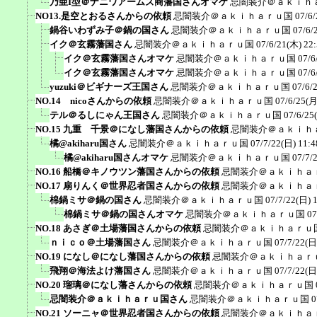
乃亜I型＠ナニワアームズ商藩国さんオマケ
忌闇装介＠ａｋｉｈ
NO13.是空とおるさんからの依頼
忌闇装介＠ａｋｉｈａｒｕ国
07/6/
鍋谷いわずみ子＠鍋の国さん
忌闇装介＠ａｋｉｈａｒｕ国
07/6/
イク＠玄霧藩国さん
忌闇装介＠ａｋｉｈａｒｕ国
07/6/21(木) 22
イク＠玄霧藩国さんオマケ
忌闇装介＠ａｋｉｈａｒｕ国
07/6
イク＠玄霧藩国さんオマケ
忌闇装介＠ａｋｉｈａｒｕ国
07/6
yuzuki＠ビギナーズ王国さん
忌闇装介＠ａｋｉｈａｒｕ国
07/6/
NO.14 nicoさんからの依頼
忌闇装介＠ａｋｉｈａｒｕ国
07/6/25(月
テル＠るしにゃん王国さん
忌闇装介＠ａｋｉｈａｒｕ国
07/6/25
NO.15 九重 千景＠になし藩国さんからの依頼
忌闇装介＠ａｋｉｈ
橘@akiharu国さん
忌闇装介＠ａｋｉｈａｒｕ国
07/7/22(日) 11:4
橘@akiharu国さんオマケ
忌闇装介＠ａｋｉｈａｒｕ国
07/7/
NO.16 船橋＠キノウツン藩国さんからの依頼
忌闇装介＠ａｋｉｈａ
NO.17 扇りんく＠世界忍者国さんからの依頼
忌闇装介＠ａｋｉｈａ
棉鍋ミサ＠鍋の国さん
忌闇装介＠ａｋｉｈａｒｕ国
07/7/22(日) 
棉鍋ミサ＠鍋の国さんオマケ
忌闇装介＠ａｋｉｈａｒｕ国
07
NO.18 あさぎ＠土場藩国さんからの依頼
忌闇装介＠ａｋｉｈａｒｕ
ｎｉｃｏ＠土場藩国さん
忌闇装介＠ａｋｉｈａｒｕ国
07/7/22(日
NO.19 になし＠になし藩国さんからの依頼
忌闇装介＠ａｋｉｈａｒ
飛翔＠海法よけ藩国さん
忌闇装介＠ａｋｉｈａｒｕ国
07/7/22(日
NO.20 瑠璃＠になし藩さんからの依頼
忌闇装介＠ａｋｉｈａｒｕ国
忌闇装介＠ａｋｉｈａｒｕ国さん
忌闇装介＠ａｋｉｈａｒｕ国
0
NO.21 ソーニャ＠世界忍者国さんからの依頼
忌闇装介＠ａｋｉｈａ