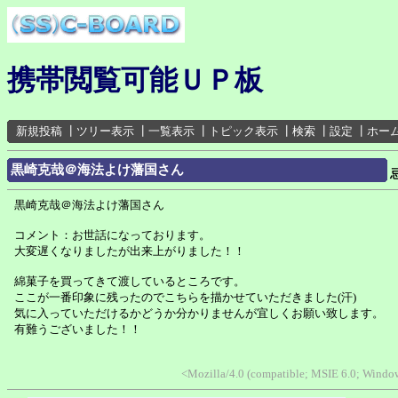
携帯閲覧可能ＵＰ板
新規投稿
┃
ツリー表示
┃
一覧表示
┃
トピック表示
┃
検索
┃
設定
┃
ホー
黒崎克哉＠海法よけ藩国さん
黒崎克哉＠海法よけ藩国さん
コメント：お世話になっております。
大変遅くなりましたが出来上がりました！！
綿菓子を買ってきて渡しているところです。
ここが一番印象に残ったのでこちらを描かせていただきました(汗)
気に入っていただけるかどうか分かりませんが宜しくお願い致します。
有難うございました！！
<Mozilla/4.0 (compatible; MSIE 6.0; Wind