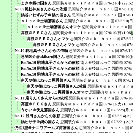
まき＠鍋の国さん
忌闇装介＠ａｋｉｈａｒｕ国
07/6/21(木) 22:52
No.09風杜神奈さんからの依頼
忌闇装介＠ａｋｉｈａｒｕ国
07/6/10
鍋谷いわずみ子＠鍋の国さん
忌闇装介＠ａｋｉｈａｒｕ国
07/6/
ｎｉｃｏ＠土場藩国さん
忌闇装介＠ａｋｉｈａｒｕ国
07/6/10(日
ｎｉｃｏ＠土場藩国さんオマケ
忌闇装介＠ａｋｉｈａｒｕ国
高渡＠ＦＥＧさん
忌闇装介＠ａｋｉｈａｒｕ国
07/6/10(日) 1:06
高渡＠ＦＥＧさんオマケ
忌闇装介＠ａｋｉｈａｒｕ国
07/6/1
高渡＠ＦＥＧさんオマケ
忌闇装介＠ａｋｉｈａｒｕ国
07/
No.10 駒地真子さんからの依頼
忌闇装介＠ａｋｉｈａｒｕ国
07/6/10
忌闇装介@akiharu国さん
忌闇装介＠ａｋｉｈａｒｕ国
07/6/10(
Re:No.10 駒地真子さんからの依頼
南天＠後ほねっこ男爵領
07/6/
Re:No.10 駒地真子さんからの依頼
南天＠後ほねっこ男爵領
07/6/
Re:No.10 駒地真子さんからの依頼
南天＠後ほねっこ男爵領
07/6/
南天＠後ほねっこ男爵領さん
忌闇装介＠ａｋｉｈａｒｕ国
07/6/
南天＠後ほねっこ男爵領さん2枚目
忌闇装介＠ａｋｉｈａｒ
南天＠後ほねっこ男爵領さんオマケ
忌闇装介＠ａｋｉｈａｒ
No.11 扇りんくさんからの依頼
忌闇装介＠ａｋｉｈａｒｕ国
07/6/10
高渡＠ＦＥＧさん
忌闇装介＠ａｋｉｈａｒｕ国
07/6/12(火) 18:49
うかい＠伏見藩国さん
忌闇装介＠ａｋｉｈａｒｕ国
07/6/25(月) 
No.12 浅田さんからの依頼
忌闇装介＠ａｋｉｈａｒｕ国
07/6/14(木) 
鍋ヒサ子＠鍋の国さん
忌闇装介＠ａｋｉｈａｒｕ国
07/6/21(木) 
乃亜I型＠ナニワアームズ商藩国さん
忌闇装介＠ａｋｉｈａｒｕ国
0