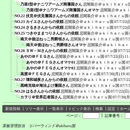
乃亜I型＠ナニワアームズ商藩国さん
忌闇装介＠ａｋｉｈａｒｕ
乃亜I型＠ナニワアームズ商藩国さんオマケ
忌闇装介＠ａｋ
NO.22 伏見＠伏見藩国さんからの依頼
忌闇装介＠ａｋｉｈａｒｕ国
NO.23 カイエさんからの依頼
忌闇装介＠ａｋｉｈａｒｕ国
07/7/22(
NO.24 さるきさんからの依頼
忌闇装介＠ａｋｉｈａｒｕ国
07/7/22(
NO.25 つきやままつりさんからの依頼
忌闇装介＠ａｋｉｈａｒｕ国
南天＠後ほねっこ男爵領さん
忌闇装介＠ａｋｉｈａｒｕ国
07/7/
南天＠後ほねっこ男爵領さんオマケ
忌闇装介＠ａｋｉｈａｒ
NO.26 ＳＷ－Ｍさんからの依頼
忌闇装介＠ａｋｉｈａｒｕ国
07/7/2
あやの＠ＦＥＧさん
忌闇装介＠ａｋｉｈａｒｕ国
07/7/22(日) 11
あやの＠ＦＥＧさんオマケ01
忌闇装介＠ａｋｉｈａｒｕ国
07
あやの＠ＦＥＧさんオマケ02
忌闇装介＠ａｋｉｈａｒｕ国
07
高渡＠ＦＥＧさん
忌闇装介＠ａｋｉｈａｒｕ国
07/7/30(月) 19:41
NO.27 壊和城夜さんからの依頼
忌闇装介＠ａｋｉｈａｒｕ国
07/7/2
黒崎克哉＠海法よけ藩国さん
忌闇装介＠ａｋｉｈａｒｕ国
07/7/
NO.28 はるさんからの依頼
忌闇装介＠ａｋｉｈａｒｕ国
07/7/22(日)
カヲリ＠世界忍者国さん
忌闇装介＠ａｋｉｈａｒｕ国
07/7/30(月
新規投稿
┃
ツリー表示
┃
一覧表示
┃
トピック表示
┃
検索
┃
設定
┃
ホー
┃
ページ：
記事番号：
茶板管理担当 リバーウィンド＠akiharu国