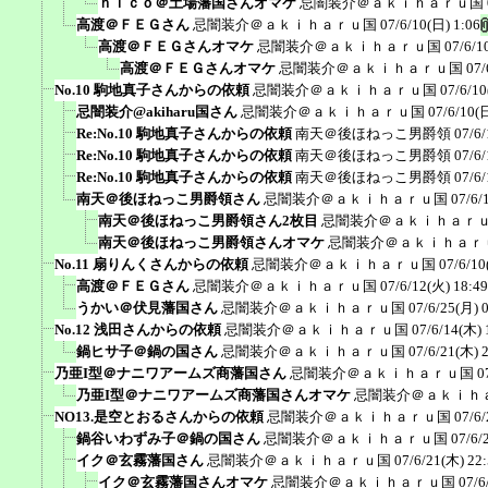
ｎｉｃｏ＠土場藩国さんオマケ
忌闇装介＠ａｋｉｈａｒｕ国
高渡＠ＦＥＧさん
忌闇装介＠ａｋｉｈａｒｕ国
07/6/10(日) 1:06
高渡＠ＦＥＧさんオマケ
忌闇装介＠ａｋｉｈａｒｕ国
07/6/1
高渡＠ＦＥＧさんオマケ
忌闇装介＠ａｋｉｈａｒｕ国
07/
No.10 駒地真子さんからの依頼
忌闇装介＠ａｋｉｈａｒｕ国
07/6/10
忌闇装介@akiharu国さん
忌闇装介＠ａｋｉｈａｒｕ国
07/6/10(
Re:No.10 駒地真子さんからの依頼
南天＠後ほねっこ男爵領
07/6/
Re:No.10 駒地真子さんからの依頼
南天＠後ほねっこ男爵領
07/6/
Re:No.10 駒地真子さんからの依頼
南天＠後ほねっこ男爵領
07/6/
南天＠後ほねっこ男爵領さん
忌闇装介＠ａｋｉｈａｒｕ国
07/6/
南天＠後ほねっこ男爵領さん2枚目
忌闇装介＠ａｋｉｈａｒ
南天＠後ほねっこ男爵領さんオマケ
忌闇装介＠ａｋｉｈａｒ
No.11 扇りんくさんからの依頼
忌闇装介＠ａｋｉｈａｒｕ国
07/6/10
高渡＠ＦＥＧさん
忌闇装介＠ａｋｉｈａｒｕ国
07/6/12(火) 18:49
うかい＠伏見藩国さん
忌闇装介＠ａｋｉｈａｒｕ国
07/6/25(月) 
No.12 浅田さんからの依頼
忌闇装介＠ａｋｉｈａｒｕ国
07/6/14(木) 
鍋ヒサ子＠鍋の国さん
忌闇装介＠ａｋｉｈａｒｕ国
07/6/21(木) 
乃亜I型＠ナニワアームズ商藩国さん
忌闇装介＠ａｋｉｈａｒｕ国
0
乃亜I型＠ナニワアームズ商藩国さんオマケ
忌闇装介＠ａｋｉｈ
NO13.是空とおるさんからの依頼
忌闇装介＠ａｋｉｈａｒｕ国
07/6/
鍋谷いわずみ子＠鍋の国さん
忌闇装介＠ａｋｉｈａｒｕ国
07/6/
イク＠玄霧藩国さん
忌闇装介＠ａｋｉｈａｒｕ国
07/6/21(木) 22
イク＠玄霧藩国さんオマケ
忌闇装介＠ａｋｉｈａｒｕ国
07/6