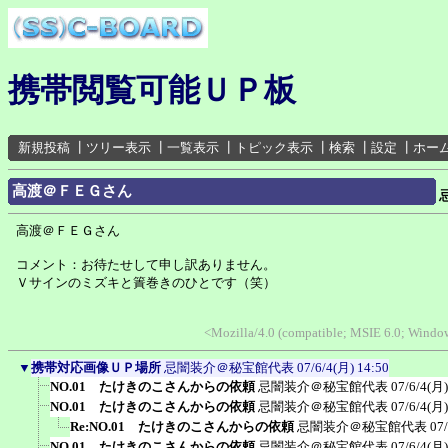
携帯閲覧可能ＵＰ板
新規投稿
┃
ツリー表示
┃
一覧表示
┃
トピック表示
┃
検索
┃
設定
┃
ホー
高渡＠ＦＥＧさん
高渡＠ＦＥＧさん
コメント：お待たせして申し訳ありません。
Ｖサインのミズキと簀巻きのひとです（笑）
<Mozilla/4.0 (compatible; MSIE 6.0; Wind
▼
携帯対応画像ＵＰ場所
忌闇装介＠秘宝館代表
07/6/4(月) 14:50
NO.01 たけきのこさんからの依頼
忌闇装介＠秘宝館代表
07/6/4(月)
NO.01 たけきのこさんからの依頼
忌闇装介＠秘宝館代表
07/6/4(月)
Re:NO.01 たけきのこさんからの依頼
忌闇装介＠秘宝館代表
07
NO.01 たけきのこさんからの依頼
忌闇装介＠秘宝館代表
07/6/4(月)