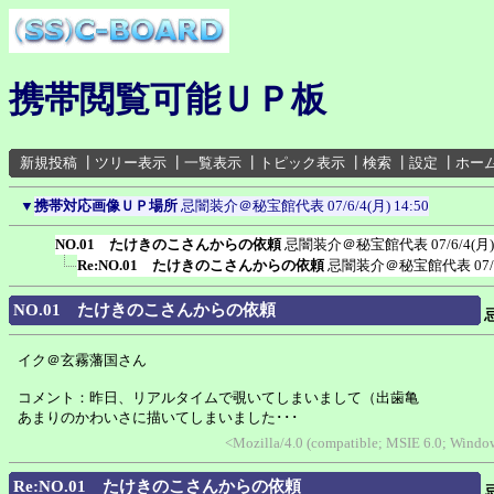
携帯閲覧可能ＵＰ板
新規投稿
┃
ツリー表示
┃
一覧表示
┃
トピック表示
┃
検索
┃
設定
┃
ホー
▼
携帯対応画像ＵＰ場所
忌闇装介＠秘宝館代表
07/6/4(月) 14:50
NO.01 たけきのこさんからの依頼
忌闇装介＠秘宝館代表
07/6/4(月)
Re:NO.01 たけきのこさんからの依頼
忌闇装介＠秘宝館代表
07
NO.01 たけきのこさんからの依頼
イク＠玄霧藩国さん
コメント：昨日、リアルタイムで覗いてしまいまして（出歯亀
あまりのかわいさに描いてしまいました･･･
<Mozilla/4.0 (compatible; MSIE 6.0; Wind
Re:NO.01 たけきのこさんからの依頼