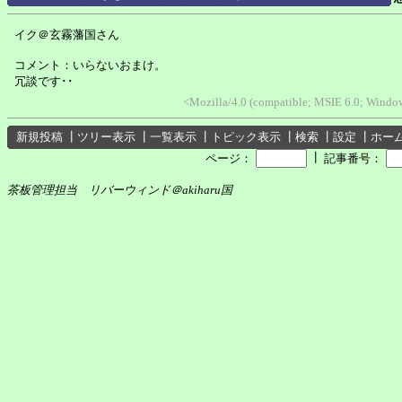
イク＠玄霧藩国さん
コメント：いらないおまけ。
冗談です･･
<Mozilla/4.0 (compatible; MSIE 6.0; Wind
新規投稿
┃
ツリー表示
┃
一覧表示
┃
トピック表示
┃
検索
┃
設定
┃
ホー
┃
ページ：
記事番号：
茶板管理担当 リバーウィンド＠akiharu国