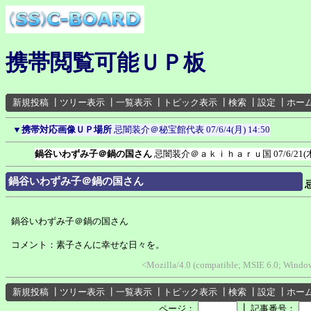
携帯閲覧可能ＵＰ板
新規投稿
┃
ツリー表示
┃
一覧表示
┃
トピック表示
┃
検索
┃
設定
┃
ホー
▼
携帯対応画像ＵＰ場所
忌闇装介＠秘宝館代表
07/6/4(月) 14:50
鍋谷いわずみ子＠鍋の国さん
忌闇装介＠ａｋｉｈａｒｕ国
07/6/21(
鍋谷いわずみ子＠鍋の国さん
鍋谷いわずみ子＠鍋の国さん
コメント：素子さんに幸せな日々を。
<Mozilla/4.0 (compatible; MSIE 6.0; Wind
新規投稿
┃
ツリー表示
┃
一覧表示
┃
トピック表示
┃
検索
┃
設定
┃
ホー
┃
ページ：
記事番号：