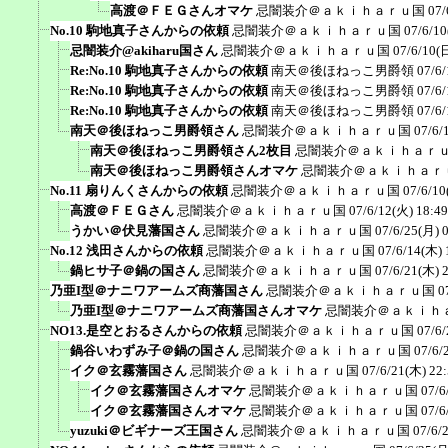
高渡＠ＦＥＧさんオマケ
忌闇装介＠ａｋｉｈａｒｕ国
07/
No.10 駒地真子さんからの依頼
忌闇装介＠ａｋｉｈａｒｕ国
07/6/10
忌闇装介@akiharu国さん
忌闇装介＠ａｋｉｈａｒｕ国
07/6/10(
Re:No.10 駒地真子さんからの依頼
南天＠後ほねっこ男爵領
07/6/
Re:No.10 駒地真子さんからの依頼
南天＠後ほねっこ男爵領
07/6/
Re:No.10 駒地真子さんからの依頼
南天＠後ほねっこ男爵領
07/6/
南天＠後ほねっこ男爵領さん
忌闇装介＠ａｋｉｈａｒｕ国
07/6/
南天＠後ほねっこ男爵領さん2枚目
忌闇装介＠ａｋｉｈａｒ
南天＠後ほねっこ男爵領さんオマケ
忌闇装介＠ａｋｉｈａｒ
No.11 扇りんくさんからの依頼
忌闇装介＠ａｋｉｈａｒｕ国
07/6/10
高渡＠ＦＥＧさん
忌闇装介＠ａｋｉｈａｒｕ国
07/6/12(火) 18:49
うかい＠伏見藩国さん
忌闇装介＠ａｋｉｈａｒｕ国
07/6/25(月) 
No.12 浅田さんからの依頼
忌闇装介＠ａｋｉｈａｒｕ国
07/6/14(木) 
鍋ヒサ子＠鍋の国さん
忌闇装介＠ａｋｉｈａｒｕ国
07/6/21(木) 
乃亜I型＠ナニワアームズ商藩国さん
忌闇装介＠ａｋｉｈａｒｕ国
0
乃亜I型＠ナニワアームズ商藩国さんオマケ
忌闇装介＠ａｋｉｈ
NO13.是空とおるさんからの依頼
忌闇装介＠ａｋｉｈａｒｕ国
07/6/
鍋谷いわずみ子＠鍋の国さん
忌闇装介＠ａｋｉｈａｒｕ国
07/6/
イク＠玄霧藩国さん
忌闇装介＠ａｋｉｈａｒｕ国
07/6/21(木) 22
イク＠玄霧藩国さんオマケ
忌闇装介＠ａｋｉｈａｒｕ国
07/6
イク＠玄霧藩国さんオマケ
忌闇装介＠ａｋｉｈａｒｕ国
07/6
yuzuki＠ビギナーズ王国さん
忌闇装介＠ａｋｉｈａｒｕ国
07/6/