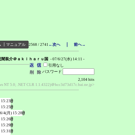
｜
ム
┃
マニュアル
2568 / 2741
←次へ
前へ→
忌闇装介＠ａｋｉｈａｒｕ国
- 07/6/27(水) 14:11 -
引用なし
パスワード
2,104 hits
ows NT 5.0; .NET CLR 1.1.4322)＠hcc3d73d17c.bai.ne.jp>
 15:23
 15:25
/6/4(月) 15:28
 15:26
 15:29
 15:31