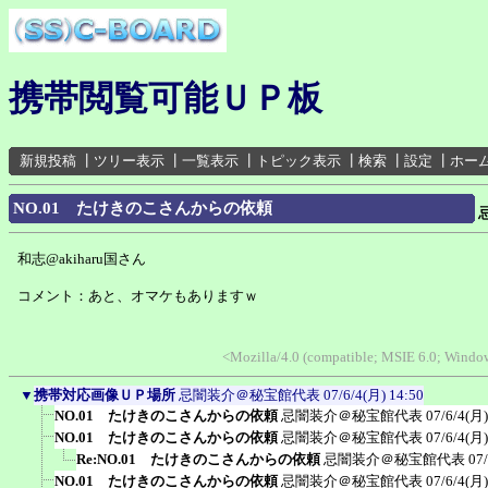
携帯閲覧可能ＵＰ板
新規投稿
┃
ツリー表示
┃
一覧表示
┃
トピック表示
┃
検索
┃
設定
┃
ホー
NO.01 たけきのこさんからの依頼
和志@akiharu国さん
コメント：あと、オマケもありますｗ
<Mozilla/4.0 (compatible; MSIE 6.0; Wind
▼
携帯対応画像ＵＰ場所
忌闇装介＠秘宝館代表
07/6/4(月) 14:50
NO.01 たけきのこさんからの依頼
忌闇装介＠秘宝館代表
07/6/4(月)
NO.01 たけきのこさんからの依頼
忌闇装介＠秘宝館代表
07/6/4(月)
Re:NO.01 たけきのこさんからの依頼
忌闇装介＠秘宝館代表
07
NO.01 たけきのこさんからの依頼
忌闇装介＠秘宝館代表
07/6/4(月)