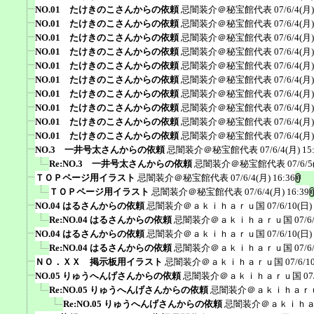
NO.01 たけきのこさんからの依頼
忌闇装介＠秘宝館代表
07/6/4(月)
NO.01 たけきのこさんからの依頼
忌闇装介＠秘宝館代表
07/6/4(月)
NO.01 たけきのこさんからの依頼
忌闇装介＠秘宝館代表
07/6/4(月)
NO.01 たけきのこさんからの依頼
忌闇装介＠秘宝館代表
07/6/4(月)
NO.01 たけきのこさんからの依頼
忌闇装介＠秘宝館代表
07/6/4(月)
NO.01 たけきのこさんからの依頼
忌闇装介＠秘宝館代表
07/6/4(月)
NO.01 たけきのこさんからの依頼
忌闇装介＠秘宝館代表
07/6/4(月)
NO.01 たけきのこさんからの依頼
忌闇装介＠秘宝館代表
07/6/4(月)
NO.01 たけきのこさんからの依頼
忌闇装介＠秘宝館代表
07/6/4(月)
NO.01 たけきのこさんからの依頼
忌闇装介＠秘宝館代表
07/6/4(月)
NO.3 一井号太さんからの依頼
忌闇装介＠秘宝館代表
07/6/4(月) 15
Re:NO.3 一井号太さんからの依頼
忌闇装介＠秘宝館代表
07/6/5
ＴＯＰページ用イラスト
忌闇装介＠秘宝館代表
07/6/4(月) 16:36
ＴＯＰページ用イラスト
忌闇装介＠秘宝館代表
07/6/4(月) 16:39
NO.04 はるさんからの依頼
忌闇装介＠ａｋｉｈａｒｕ国
07/6/10(日)
Re:NO.04 はるさんからの依頼
忌闇装介＠ａｋｉｈａｒｕ国
07/6
NO.04 はるさんからの依頼
忌闇装介＠ａｋｉｈａｒｕ国
07/6/10(日)
Re:NO.04 はるさんからの依頼
忌闇装介＠ａｋｉｈａｒｕ国
07/6
ＮＯ．ＸＸ 掲示板用イラスト
忌闇装介＠ａｋｉｈａｒｕ国
07/6/1
NO.05 りゅうへんげさんからの依頼
忌闇装介＠ａｋｉｈａｒｕ国
07
Re:NO.05 りゅうへんげさんからの依頼
忌闇装介＠ａｋｉｈａｒ
Re:NO.05 りゅうへんげさんからの依頼
忌闇装介＠ａｋｉｈ