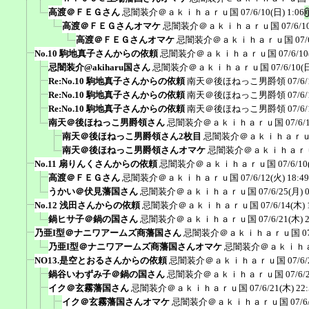
高渡＠ＦＥＧさん
忌闇装介＠ａｋｉｈａｒｕ国
07/6/10(日) 1:06
高渡＠ＦＥＧさんオマケ
忌闇装介＠ａｋｉｈａｒｕ国
07/6/1
高渡＠ＦＥＧさんオマケ
忌闇装介＠ａｋｉｈａｒｕ国
07/
No.10 駒地真子さんからの依頼
忌闇装介＠ａｋｉｈａｒｕ国
07/6/10
忌闇装介@akiharu国さん
忌闇装介＠ａｋｉｈａｒｕ国
07/6/10(
Re:No.10 駒地真子さんからの依頼
南天＠後ほねっこ男爵領
07/6/
Re:No.10 駒地真子さんからの依頼
南天＠後ほねっこ男爵領
07/6/
Re:No.10 駒地真子さんからの依頼
南天＠後ほねっこ男爵領
07/6/
南天＠後ほねっこ男爵領さん
忌闇装介＠ａｋｉｈａｒｕ国
07/6/
南天＠後ほねっこ男爵領さん2枚目
忌闇装介＠ａｋｉｈａｒ
南天＠後ほねっこ男爵領さんオマケ
忌闇装介＠ａｋｉｈａｒ
No.11 扇りんくさんからの依頼
忌闇装介＠ａｋｉｈａｒｕ国
07/6/10
高渡＠ＦＥＧさん
忌闇装介＠ａｋｉｈａｒｕ国
07/6/12(火) 18:49
うかい＠伏見藩国さん
忌闇装介＠ａｋｉｈａｒｕ国
07/6/25(月) 
No.12 浅田さんからの依頼
忌闇装介＠ａｋｉｈａｒｕ国
07/6/14(木) 
鍋ヒサ子＠鍋の国さん
忌闇装介＠ａｋｉｈａｒｕ国
07/6/21(木) 
乃亜I型＠ナニワアームズ商藩国さん
忌闇装介＠ａｋｉｈａｒｕ国
0
乃亜I型＠ナニワアームズ商藩国さんオマケ
忌闇装介＠ａｋｉｈ
NO13.是空とおるさんからの依頼
忌闇装介＠ａｋｉｈａｒｕ国
07/6/
鍋谷いわずみ子＠鍋の国さん
忌闇装介＠ａｋｉｈａｒｕ国
07/6/
イク＠玄霧藩国さん
忌闇装介＠ａｋｉｈａｒｕ国
07/6/21(木) 22
イク＠玄霧藩国さんオマケ
忌闇装介＠ａｋｉｈａｒｕ国
07/6