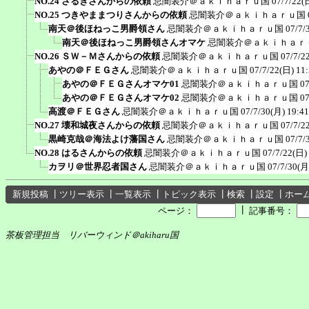
NO.24 さるきさんからの依頼
忌闇装介＠ａｋｉｈａｒｕ国
07/7/22(
NO.25 つきやままつりさんからの依頼
忌闇装介＠ａｋｉｈａｒｕ国
南天＠後ほねっこ男爵領さん
忌闇装介＠ａｋｉｈａｒｕ国
07/7/
南天＠後ほねっこ男爵領さんオマケ
忌闇装介＠ａｋｉｈａｒ
NO.26 ＳＷ－Ｍさんからの依頼
忌闇装介＠ａｋｉｈａｒｕ国
07/7/2
あやの＠ＦＥＧさん
忌闇装介＠ａｋｉｈａｒｕ国
07/7/22(日) 11
あやの＠ＦＥＧさんオマケ01
忌闇装介＠ａｋｉｈａｒｕ国
07
あやの＠ＦＥＧさんオマケ02
忌闇装介＠ａｋｉｈａｒｕ国
07
高渡＠ＦＥＧさん
忌闇装介＠ａｋｉｈａｒｕ国
07/7/30(月) 19:41
NO.27 壊和城夜さんからの依頼
忌闇装介＠ａｋｉｈａｒｕ国
07/7/2
黒崎克哉＠海法よけ藩国さん
忌闇装介＠ａｋｉｈａｒｕ国
07/7/
NO.28 はるさんからの依頼
忌闇装介＠ａｋｉｈａｒｕ国
07/7/22(日)
カヲリ＠世界忍者国さん
忌闇装介＠ａｋｉｈａｒｕ国
07/7/30(月
新規投稿
┃
ツリー表示
┃
一覧表示
┃
トピック表示
┃
検索
┃
設定
┃
ホー
┃
ページ：
記事番号：
茶板管理担当 リバーウィンド＠akiharu国