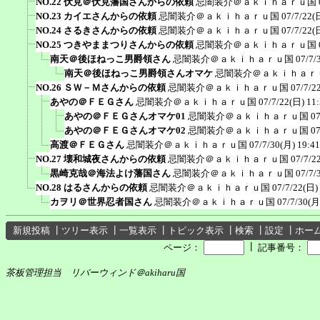
NO.22 伏見＠伏見藩国さんからの依頼
忌闇装介＠ａｋｉｈａｒｕ国
NO.23 カイエさんからの依頼
忌闇装介＠ａｋｉｈａｒｕ国
07/7/22(
NO.24 さるきさんからの依頼
忌闇装介＠ａｋｉｈａｒｕ国
07/7/22(
NO.25 つきやままつりさんからの依頼
忌闇装介＠ａｋｉｈａｒｕ国
南天＠後ほねっこ男爵領さん
忌闇装介＠ａｋｉｈａｒｕ国
07/7/
南天＠後ほねっこ男爵領さんオマケ
忌闇装介＠ａｋｉｈａｒ
NO.26 ＳＷ－Ｍさんからの依頼
忌闇装介＠ａｋｉｈａｒｕ国
07/7/2
あやの＠ＦＥＧさん
忌闇装介＠ａｋｉｈａｒｕ国
07/7/22(日) 11
あやの＠ＦＥＧさんオマケ01
忌闇装介＠ａｋｉｈａｒｕ国
07
あやの＠ＦＥＧさんオマケ02
忌闇装介＠ａｋｉｈａｒｕ国
07
高渡＠ＦＥＧさん
忌闇装介＠ａｋｉｈａｒｕ国
07/7/30(月) 19:41
NO.27 壊和城夜さんからの依頼
忌闇装介＠ａｋｉｈａｒｕ国
07/7/2
黒崎克哉＠海法よけ藩国さん
忌闇装介＠ａｋｉｈａｒｕ国
07/7/
NO.28 はるさんからの依頼
忌闇装介＠ａｋｉｈａｒｕ国
07/7/22(日)
カヲリ＠世界忍者国さん
忌闇装介＠ａｋｉｈａｒｕ国
07/7/30(月
新規投稿
┃
ツリー表示
┃
一覧表示
┃
トピック表示
┃
検索
┃
設定
┃
ホー
┃
ページ：
記事番号：
茶板管理担当 リバーウィンド＠akiharu国