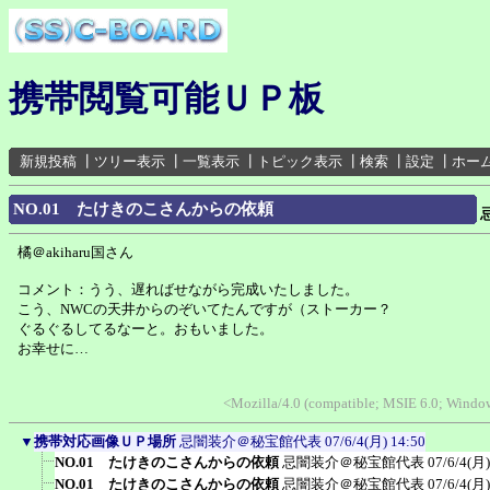
携帯閲覧可能ＵＰ板
新規投稿
┃
ツリー表示
┃
一覧表示
┃
トピック表示
┃
検索
┃
設定
┃
ホー
NO.01 たけきのこさんからの依頼
橘＠akiharu国さん
コメント：うう、遅ればせながら完成いたしました。
こう、NWCの天井からのぞいてたんですが（ストーカー？
ぐるぐるしてるなーと。おもいました。
お幸せに…
<Mozilla/4.0 (compatible; MSIE 6.0; Wind
▼
携帯対応画像ＵＰ場所
忌闇装介＠秘宝館代表
07/6/4(月) 14:50
NO.01 たけきのこさんからの依頼
忌闇装介＠秘宝館代表
07/6/4(月)
NO.01 たけきのこさんからの依頼
忌闇装介＠秘宝館代表
07/6/4(月)