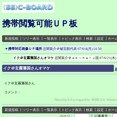
携帯閲覧可能ＵＰ板
新規投稿
┃
ツリー表示
┃
一覧表示
┃
トピック表示
┃
検索
┃
設定
┃
ホー
▼
携帯対応画像ＵＰ場所
忌闇装介＠秘宝館代表
07/6/4(月) 14:50
イク＠玄霧藩国さんオマケ
忌闇装介＠ａｋｉｈａｒｕ国
07/6/21(木)
イク＠玄霧藩国さんオマケ
イク＠玄霧藩国さん
コメント：
<Mozilla/4.0 (compatible; MSIE 6.0; Wind
新規投稿
┃
ツリー表示
┃
一覧表示
┃
トピック表示
┃
検索
┃
設定
┃
ホー
┃
ページ：
記事番号：