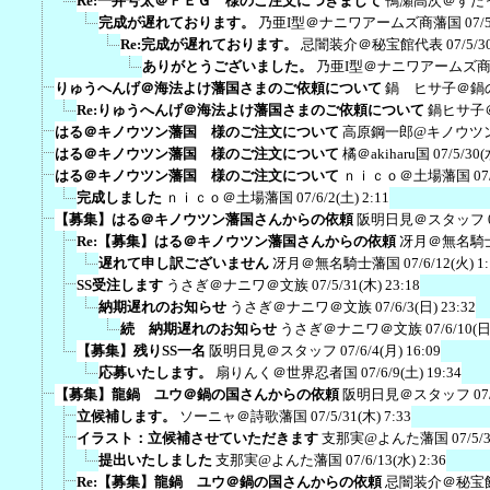
Re:一井号太＠ＦＥＧ 様のご注文につきまして
鴨瀬高次＠すた
完成が遅れております。
乃亜I型＠ナニワアームズ商藩国
07/
Re:完成が遅れております。
忌闇装介＠秘宝館代表
07/5/3
ありがとうございました。
乃亜I型＠ナニワアームズ
りゅうへんげ＠海法よけ藩国さまのご依頼について
鍋 ヒサ子＠鍋
Re:りゅうへんげ＠海法よけ藩国さまのご依頼について
鍋ヒサ子
はる＠キノウツン藩国 様のご注文について
高原鋼一郎@キノウツ
はる＠キノウツン藩国 様のご注文について
橘＠akiharu国
07/5/30(
はる＠キノウツン藩国 様のご注文について
ｎｉｃｏ＠土場藩国
07
完成しました
ｎｉｃｏ＠土場藩国
07/6/2(土) 2:11
【募集】はる＠キノウツン藩国さんからの依頼
阪明日見＠スタッフ
Re:【募集】はる＠キノウツン藩国さんからの依頼
冴月＠無名騎
遅れて申し訳ございません
冴月＠無名騎士藩国
07/6/12(火) 1
SS受注します
うさぎ＠ナニワ＠文族
07/5/31(木) 23:18
納期遅れのお知らせ
うさぎ＠ナニワ＠文族
07/6/3(日) 23:32
続 納期遅れのお知らせ
うさぎ＠ナニワ＠文族
07/6/10(日
【募集】残りSS一名
阪明日見＠スタッフ
07/6/4(月) 16:09
応募いたします。
扇りんく＠世界忍者国
07/6/9(土) 19:34
【募集】龍鍋 ユウ＠鍋の国さんからの依頼
阪明日見＠スタッフ
07
立候補します。
ソーニャ＠詩歌藩国
07/5/31(木) 7:33
イラスト：立候補させていただきます
支那実@よんた藩国
07/5/
提出いたしました
支那実@よんた藩国
07/6/13(水) 2:36
Re:【募集】龍鍋 ユウ＠鍋の国さんからの依頼
忌闇装介＠秘宝