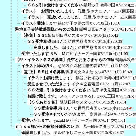
ＳＳを引き受けさせてください
鍋野沙子＠鍋の国
07/6/23(土)
イラスト お請けいたします。
乃亜I型＠ナニワアームズ商藩国
イラスト 完成いたしました。
乃亜I型＠ナニワアームズ商
イラスト受注します
鍋ヒサ子＠鍋の国
07/6/10(日) 16:16
駒地真子＠詩歌藩国様からのご依頼
阪明日見＠スタッフ
07/6/10(日)
【募集】ＳＳ1名
阪明日見＠スタッフ
07/6/10(日) 15:42
ＳＳ受注希望
扇りんく＠世界忍者国
07/6/13(水) 20:38
完成しました。
扇りんく＠世界忍者国
07/6/14(木) 22:37
受注いたします
ＳＷ－Ｍ＠ビギナーズ王国
07/6/10(日) 21:05
【SS・イラスト各２名募集】是空とおるさまからの依頼
鴨瀬高次＠
イラスト締め切り。
忌闇装介＠秘宝館代表
07/6/11(月) 18:22
【訂正】ＳＳは４名募集
鴨瀬高次＠すたっふ
07/6/11(月) 19:49
イラストお請け致します。
鍋谷いわずみ子＠鍋の国
07/6/11(
受注させていただきます
イク＠玄霧藩国
07/6/11(月) 22:07
ＳＳ依頼、引き受けさせてください
伯牙＠伏見藩国
07/6/12(
お請け致します。
スゥ・アンコ＠るしにゃん王国
07/6/12(火)
【ＳＳあと２名】
阪明日見＠スタッフ
07/6/12(火) 16:14
ＳＳ受注希望
扇りんく＠世界忍者国
07/6/13(水) 11:54
≪
ＳＳ受注させていただきます。
高原鋼一郎@キノウツン
受注いたします。
yuzuki＠ビギナーズ王国
07/6/14(木) 1:01
ｎｉｃｏ様からの依頼分確認スレ
東 恭一郎＠スタッフ
07/6/13(水)
確認致しました。
テル＠るしにゃん王国
07/6/13(水) 23:37