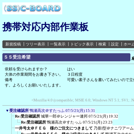
携帯対応内部作業板
新規投稿
┃
ツリー表示
┃
一覧表示
┃
トピック表示
┃
検索
┃
設定
┃
ホー
ＳＳ受注希望
依頼を受けられますか？ はい
大体の作業期間をお書き下さい。 ３日程度
備考 可愛い素子さんを書いてみたいので立候補
す。よろしくお願いいたします。
<Mozilla/4.0 (compatible; MSIE 6.0; Windows NT 5.1; SV1;
▼
受注確認所
鴨瀬高次＠すたっふ
07/5/21(月) 15:31
Re:受注確認所
城華一郎＠レンジャー連邦
07/5/21(月) 19:32
Re:受注確認所
鴨瀬高次＠すたっふ
07/5/21(月) 23:23
一井号太＠ＦＥＧ 様のご注文につきまして
乃亜I型＠ナニワアー