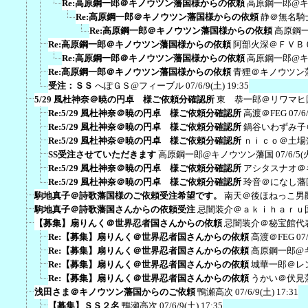
Re:高原鋼一郎＠キノウツン藩国様からの依頼
高原鋼一郎@
Re:高原鋼一郎＠キノウツン藩国様からの依頼
静＠無名騎
Re:高原鋼一郎＠キノウツン藩国様からの依頼
高原鋼
Re:高原鋼一郎＠キノウツン藩国様からの依頼
阿部火深＠ＦＶＢ
Re:高原鋼一郎＠キノウツン藩国様からの依頼
高原鋼一郎@
Re:高原鋼一郎＠キノウツン藩国様からの依頼
青狸＠キノウツン
受注：ＳＳ
へぽＧＳ@フィーブル
07/6/9(土) 19:35
5/29 風杜神奈＠暁の円卓 様ご依頼分確認所
東 恭一郎＠リワマヒ
Re:5/29 風杜神奈＠暁の円卓 様ご依頼分確認所
高渡＠FEG
07/6
Re:5/29 風杜神奈＠暁の円卓 様ご依頼分確認所
鍋谷いわずみ子
Re:5/29 風杜神奈＠暁の円卓 様ご依頼分確認所
ｎｉｃｏ＠土場
SS受注させていただきます
高原鋼一郎@キノウツン藩国
07/6/5(
Re:5/29 風杜神奈＠暁の円卓 様ご依頼分確認所
アシタスナオ＠
Re:5/29 風杜神奈＠暁の円卓 様ご依頼分確認所
玲音＠になし藩
駒地真子＠詩歌藩国様のご依頼受注希望です。
南天＠後ほねっこ男
駒地真子＠詩歌藩国さんからの依頼受注
忌闇装介＠ａｋｉｈａｒｕ
【募集】扇りんく＠世界忍者国さんからの依頼
忌闇装介＠秘宝館代
Re:【募集】扇りんく＠世界忍者国さんからの依頼
高渡＠FEG
07
Re:【募集】扇りんく＠世界忍者国さんからの依頼
高原鋼一郎@
Re:【募集】扇りんく＠世界忍者国さんからの依頼
城華一郎＠レ
Re:【募集】扇りんく＠世界忍者国さんからの依頼
うかい＠伏見
浅田さま＠キノウツン藩国からのご依頼
鴨瀬高次
07/6/9(土) 17:31
【募集】ＳＳ２名
鴨瀬高次
07/6/9(土) 17:35