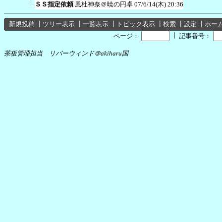
ＳＳ指定依頼
風杜神奈＠暁の円卓
07/6/14(木) 20:36
新規投稿
┃
ツリー表示
┃
一覧表示
┃
トピック表示
┃
検索
┃
設定
┃
ホー
┃
ページ：
記事番号：
茶板管理担当 リバーウィンド＠akiharu国