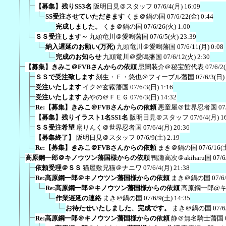
【募集】残りSS3名
阪明日見＠スタッフ
07/6/4(月) 16:09
SS受注させていただきます
くま＠鍋の国
07/6/22(金) 0:44
完成しました。
くま＠鍋の国
07/6/26(火) 1:00
ＳＳ受注します～
九頭竜川＠愛鳴藩国
07/6/5(火) 23:39
納入遅延のお願い(万死)
九頭竜川＠愛鳴藩国
07/6/11(月) 0:08
完成のお知らせ
九頭竜川＠愛鳴藩国
07/6/12(火) 2:30
【募集】きみこ＠FVBさんからの依頼
忌闇装介＠秘宝館代表
07/6/2
ＳＳで受注致します
刻生・Ｆ・悠也＠フィーブル藩国
07/6/3(日)
受注いたします
イク＠玄霧藩国
07/6/3(日) 1:16
受注いたします
あやの＠ＦＥＧ
07/6/3(日) 14:32
Re:【募集】きみこ＠FVBさんからの依頼
悪童屋＠世界忍者国
07
【募集】残りイラスト1名SS1名
阪明日見＠スタッフ
07/6/4(月) 1
ＳＳ受注希望
扇りんく＠世界忍者国
07/6/4(月) 20:36
【募集終了】
阪明日見＠スタッフ
07/6/9(土) 2:19
Re:【募集】きみこ＠FVBさんからの依頼
まき＠鍋の国
07/6/16(
高原鋼一郎＠キノウツン藩国様からの依頼
鴨瀬高次＠akiharu国
07/6
依頼受理＠ＳＳ
猫屋敷兄猫＠ナニワ
07/6/4(月) 21:38
Re:高原鋼一郎＠キノウツン藩国様からの依頼
まき＠鍋の国
07/6
Re:高原鋼一郎＠キノウツン藩国様からの依頼
高原鋼一郎@
作業遅延の連絡
まき＠鍋の国
07/6/9(土) 14:35
お待たせいたしました、完成です。
まき＠鍋の国
07/6
Re:高原鋼一郎＠キノウツン藩国様からの依頼
静＠無名騎士藩国