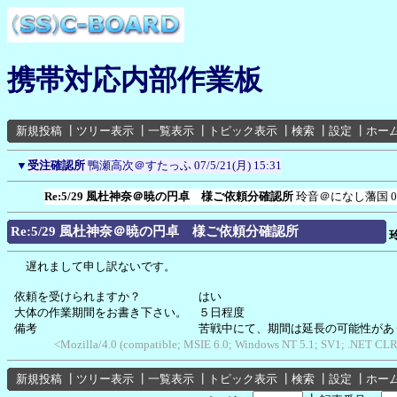
携帯対応内部作業板
新規投稿
┃
ツリー表示
┃
一覧表示
┃
トピック表示
┃
検索
┃
設定
┃
ホー
▼
受注確認所
鴨瀬高次＠すたっふ
07/5/21(月) 15:31
Re:5/29 風杜神奈＠暁の円卓 様ご依頼分確認所
玲音＠になし藩国
0
Re:5/29 風杜神奈＠暁の円卓 様ご依頼分確認所
遅れまして申し訳ないです。
依頼を受けられますか？ はい
大体の作業期間をお書き下さい。 ５日程度
備考 苦戦中にて、期間は延長の可能性があり
<Mozilla/4.0 (compatible; MSIE 6.0; Windows NT 5.1; SV1; .NET CLR 
新規投稿
┃
ツリー表示
┃
一覧表示
┃
トピック表示
┃
検索
┃
設定
┃
ホー