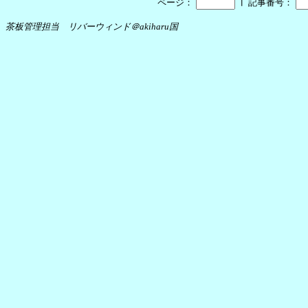
┃
ページ：
記事番号：
茶板管理担当 リバーウィンド＠akiharu国