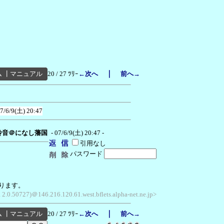
｜
ム
┃
マニュアル
20 / 27 ﾂﾘｰ
←次へ
前へ→
7/6/9(土) 20:47
玲音＠になし藩国
- 07/6/9(土) 20:47 -
引用なし
パスワード
ます。
2.0.50727)＠146.216.120.61.west.bflets.alpha-net.ne.jp>
｜
ム
┃
マニュアル
20 / 27 ﾂﾘｰ
←次へ
前へ→