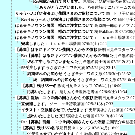
Re:完成が遅れております。
忌闇装介＠秘宝館代表
07/5/3
ありがとうございました。
乃亜I型＠ナニワアームズ
りゅうへんげ＠海法よけ藩国さまのご依頼について
鍋 ヒサ子＠鍋
Re:りゅうへんげ＠海法よけ藩国さまのご依頼について
鍋ヒサ子
はる＠キノウツン藩国 様のご注文について
高原鋼一郎@キノウツ
はる＠キノウツン藩国 様のご注文について
橘＠akiharu国
07/5/30(
はる＠キノウツン藩国 様のご注文について
ｎｉｃｏ＠土場藩国
07
完成しました
ｎｉｃｏ＠土場藩国
07/6/2(土) 2:11
【募集】はる＠キノウツン藩国さんからの依頼
阪明日見＠スタッフ
Re:【募集】はる＠キノウツン藩国さんからの依頼
冴月＠無名騎
遅れて申し訳ございません
冴月＠無名騎士藩国
07/6/12(火) 1
SS受注します
うさぎ＠ナニワ＠文族
07/5/31(木) 23:18
納期遅れのお知らせ
うさぎ＠ナニワ＠文族
07/6/3(日) 23:32
続 納期遅れのお知らせ
うさぎ＠ナニワ＠文族
07/6/10(日
【募集】残りSS一名
阪明日見＠スタッフ
07/6/4(月) 16:09
応募いたします。
扇りんく＠世界忍者国
07/6/9(土) 19:34
【募集】龍鍋 ユウ＠鍋の国さんからの依頼
阪明日見＠スタッフ
07
立候補します。
ソーニャ＠詩歌藩国
07/5/31(木) 7:33
イラスト：立候補させていただきます
支那実@よんた藩国
07/5/
提出いたしました
支那実@よんた藩国
07/6/13(水) 2:36
Re:【募集】龍鍋 ユウ＠鍋の国さんからの依頼
忌闇装介＠秘宝
【募集】残りSS3名
阪明日見＠スタッフ
07/6/4(月) 16:09
SS受注させていただきます
くま＠鍋の国
07/6/22(金) 0:44