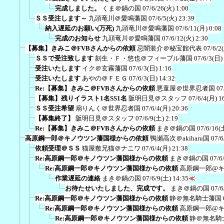
完成しました。
くま＠鍋の国
07/6/26(火) 1:00
ＳＳ受注します～
九頭竜川＠愛鳴藩国
07/6/5(火) 23:39
納入遅延のお願い(万死)
九頭竜川＠愛鳴藩国
07/6/11(月) 0:08
完成のお知らせ
九頭竜川＠愛鳴藩国
07/6/12(火) 2:30
【募集】きみこ＠FVBさんからの依頼
忌闇装介＠秘宝館代表
07/6/2
ＳＳで受注致します
刻生・Ｆ・悠也＠フィーブル藩国
07/6/3(日)
受注いたします
イク＠玄霧藩国
07/6/3(日) 1:16
受注いたします
あやの＠ＦＥＧ
07/6/3(日) 14:32
Re:【募集】きみこ＠FVBさんからの依頼
悪童屋＠世界忍者国
07
【募集】残りイラスト1名SS1名
阪明日見＠スタッフ
07/6/4(月) 1
ＳＳ受注希望
扇りんく＠世界忍者国
07/6/4(月) 20:36
【募集終了】
阪明日見＠スタッフ
07/6/9(土) 2:19
Re:【募集】きみこ＠FVBさんからの依頼
まき＠鍋の国
07/6/16(
高原鋼一郎＠キノウツン藩国様からの依頼
鴨瀬高次＠akiharu国
07/6
依頼受理＠ＳＳ
猫屋敷兄猫＠ナニワ
07/6/4(月) 21:38
Re:高原鋼一郎＠キノウツン藩国様からの依頼
まき＠鍋の国
07/6
Re:高原鋼一郎＠キノウツン藩国様からの依頼
高原鋼一郎@
作業遅延の連絡
まき＠鍋の国
07/6/9(土) 14:35
≪
お待たせいたしました、完成です。
まき＠鍋の国
07/6
Re:高原鋼一郎＠キノウツン藩国様からの依頼
静＠無名騎士藩国
Re:高原鋼一郎＠キノウツン藩国様からの依頼
高原鋼一郎@
Re:高原鋼一郎＠キノウツン藩国様からの依頼
静＠無名騎