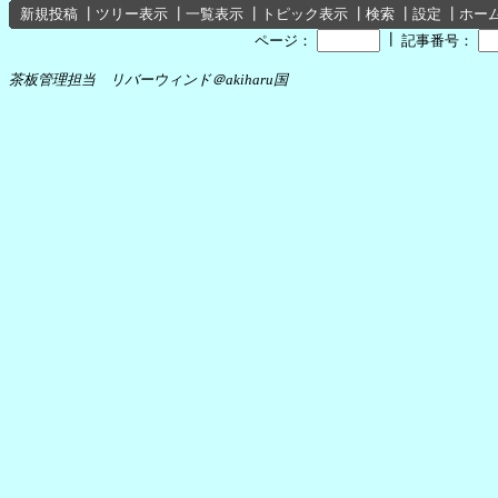
新規投稿
┃
ツリー表示
┃
一覧表示
┃
トピック表示
┃
検索
┃
設定
┃
ホー
┃
ページ：
記事番号：
茶板管理担当 リバーウィンド＠akiharu国