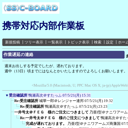
携帯対応内部作業板
新規投稿
┃
ツリー表示
┃
一覧表示
┃
トピック表示
┃
検索
┃
設定
┃
ホー
作業遅延の連絡
週末お出しする予定でしたが、遅れております。
週中（13日）頃までにはなんとかいたしますのでよろしくお願いします。
<Mozilla/5.0 (Macintosh; U; PPC Mac OS X; ja-jp) AppleWebK
▼
受注確認所
鴨瀬高次＠すたっふ
07/5/21(月) 15:31
Re:受注確認所
城華一郎＠レンジャー連邦
07/5/21(月) 19:32
Re:受注確認所
鴨瀬高次＠すたっふ
07/5/21(月) 23:23
一井号太＠ＦＥＧ 様のご注文につきまして
乃亜I型＠ナニワアー
Re:一井号太＠ＦＥＧ 様のご注文につきまして
鴨瀬高次＠すた
完成が遅れております。
乃亜I型＠ナニワアームズ商藩国
07/