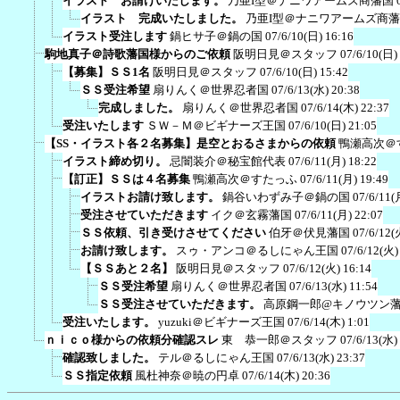
イラスト お請けいたします。
乃亜I型＠ナニワアームズ商藩国
イラスト 完成いたしました。
乃亜I型＠ナニワアームズ商
イラスト受注します
鍋ヒサ子＠鍋の国
07/6/10(日) 16:16
駒地真子＠詩歌藩国様からのご依頼
阪明日見＠スタッフ
07/6/10(日)
【募集】ＳＳ1名
阪明日見＠スタッフ
07/6/10(日) 15:42
ＳＳ受注希望
扇りんく＠世界忍者国
07/6/13(水) 20:38
完成しました。
扇りんく＠世界忍者国
07/6/14(木) 22:37
受注いたします
ＳＷ－Ｍ＠ビギナーズ王国
07/6/10(日) 21:05
【SS・イラスト各２名募集】是空とおるさまからの依頼
鴨瀬高次＠
イラスト締め切り。
忌闇装介＠秘宝館代表
07/6/11(月) 18:22
【訂正】ＳＳは４名募集
鴨瀬高次＠すたっふ
07/6/11(月) 19:49
イラストお請け致します。
鍋谷いわずみ子＠鍋の国
07/6/11(
受注させていただきます
イク＠玄霧藩国
07/6/11(月) 22:07
ＳＳ依頼、引き受けさせてください
伯牙＠伏見藩国
07/6/12(
お請け致します。
スゥ・アンコ＠るしにゃん王国
07/6/12(火)
【ＳＳあと２名】
阪明日見＠スタッフ
07/6/12(火) 16:14
ＳＳ受注希望
扇りんく＠世界忍者国
07/6/13(水) 11:54
ＳＳ受注させていただきます。
高原鋼一郎@キノウツン
受注いたします。
yuzuki＠ビギナーズ王国
07/6/14(木) 1:01
ｎｉｃｏ様からの依頼分確認スレ
東 恭一郎＠スタッフ
07/6/13(水)
確認致しました。
テル＠るしにゃん王国
07/6/13(水) 23:37
ＳＳ指定依頼
風杜神奈＠暁の円卓
07/6/14(木) 20:36