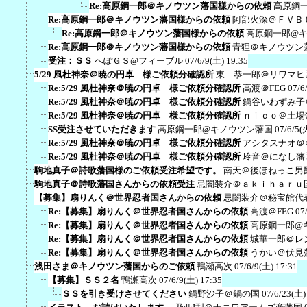
Re:高原鋼一郎＠キノウツン藩国様からの依頼
高原鋼
Re:高原鋼一郎＠キノウツン藩国様からの依頼
阿部火深＠ＦＶＢ
Re:高原鋼一郎＠キノウツン藩国様からの依頼
高原鋼一郎@
Re:高原鋼一郎＠キノウツン藩国様からの依頼
青狸＠キノウツン
受注：ＳＳ
へぽＧＳ@フィーブル
07/6/9(土) 19:35
5/29 風杜神奈＠暁の円卓 様ご依頼分確認所
東 恭一郎＠リワマヒ
Re:5/29 風杜神奈＠暁の円卓 様ご依頼分確認所
高渡＠FEG
07/6
Re:5/29 風杜神奈＠暁の円卓 様ご依頼分確認所
鍋谷いわずみ子
Re:5/29 風杜神奈＠暁の円卓 様ご依頼分確認所
ｎｉｃｏ＠土場
SS受注させていただきます
高原鋼一郎@キノウツン藩国
07/6/5(
Re:5/29 風杜神奈＠暁の円卓 様ご依頼分確認所
アシタスナオ＠
Re:5/29 風杜神奈＠暁の円卓 様ご依頼分確認所
玲音＠になし藩
駒地真子＠詩歌藩国様のご依頼受注希望です。
南天＠後ほねっこ男
駒地真子＠詩歌藩国さんからの依頼受注
忌闇装介＠ａｋｉｈａｒｕ
【募集】扇りんく＠世界忍者国さんからの依頼
忌闇装介＠秘宝館代
Re:【募集】扇りんく＠世界忍者国さんからの依頼
高渡＠FEG
07
Re:【募集】扇りんく＠世界忍者国さんからの依頼
高原鋼一郎@
Re:【募集】扇りんく＠世界忍者国さんからの依頼
城華一郎＠レ
Re:【募集】扇りんく＠世界忍者国さんからの依頼
うかい＠伏見
浅田さま＠キノウツン藩国からのご依頼
鴨瀬高次
07/6/9(土) 17:31
【募集】ＳＳ２名
鴨瀬高次
07/6/9(土) 17:35
ＳＳを引き受けさせてください
鍋野沙子＠鍋の国
07/6/23(土)