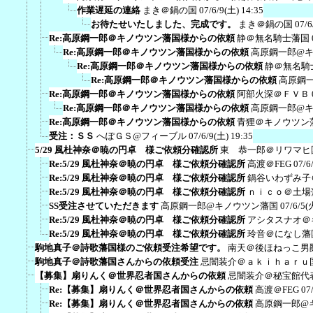
作業遅延の連絡
まき＠鍋の国
07/6/9(土) 14:35
お待たせいたしました、完成です。
まき＠鍋の国
07/6
Re:高原鋼一郎＠キノウツン藩国様からの依頼
静＠無名騎士藩国
Re:高原鋼一郎＠キノウツン藩国様からの依頼
高原鋼一郎@
Re:高原鋼一郎＠キノウツン藩国様からの依頼
静＠無名騎
Re:高原鋼一郎＠キノウツン藩国様からの依頼
高原鋼
Re:高原鋼一郎＠キノウツン藩国様からの依頼
阿部火深＠ＦＶＢ
Re:高原鋼一郎＠キノウツン藩国様からの依頼
高原鋼一郎@
Re:高原鋼一郎＠キノウツン藩国様からの依頼
青狸＠キノウツン
受注：ＳＳ
へぽＧＳ@フィーブル
07/6/9(土) 19:35
5/29 風杜神奈＠暁の円卓 様ご依頼分確認所
東 恭一郎＠リワマヒ
Re:5/29 風杜神奈＠暁の円卓 様ご依頼分確認所
高渡＠FEG
07/6
Re:5/29 風杜神奈＠暁の円卓 様ご依頼分確認所
鍋谷いわずみ子
Re:5/29 風杜神奈＠暁の円卓 様ご依頼分確認所
ｎｉｃｏ＠土場
SS受注させていただきます
高原鋼一郎@キノウツン藩国
07/6/5(
Re:5/29 風杜神奈＠暁の円卓 様ご依頼分確認所
アシタスナオ＠
Re:5/29 風杜神奈＠暁の円卓 様ご依頼分確認所
玲音＠になし藩
駒地真子＠詩歌藩国様のご依頼受注希望です。
南天＠後ほねっこ男
駒地真子＠詩歌藩国さんからの依頼受注
忌闇装介＠ａｋｉｈａｒｕ
【募集】扇りんく＠世界忍者国さんからの依頼
忌闇装介＠秘宝館代
Re:【募集】扇りんく＠世界忍者国さんからの依頼
高渡＠FEG
07
Re:【募集】扇りんく＠世界忍者国さんからの依頼
高原鋼一郎@