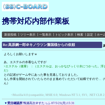
携帯対応内部作業板
新規投稿
┃
ツリー表示
┃
一覧表示
┃
トピック表示
┃
検索
┃
設定
┃
ホー
Re:高原鋼一郎＠キノウツン藩国様からの依頼
よろしくお願いしますｗ
あ、エステルの水着なんですが
>エステル（後輩） ：（エステルは、おっかなびっくり水につかった。浮
だ）
との記述がゲーム中にあった事を見逃しておりました。
もし作業を開始されていたらそのまま進めていただいて結構ですので…（
ん）
<Mozilla/4.0 (compatible; MSIE 6.0; Windows NT 5.1; SV1; .NET CLR 2
▼
受注確認所
鴨瀬高次＠すたっふ
07/5/21(月) 15:31