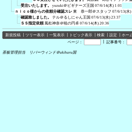
受注いたします。
yuzuki＠ビギナーズ王国
07/6/14(木) 1:01
ｎｉｃｏ様からの依頼分確認スレ
東 恭一郎＠スタッフ
07/6/13(水)
確認致しました。
テル＠るしにゃん王国
07/6/13(水) 23:37
ＳＳ指定依頼
風杜神奈＠暁の円卓
07/6/14(木) 20:36
新規投稿
┃
ツリー表示
┃
一覧表示
┃
トピック表示
┃
検索
┃
設定
┃
ホー
┃
ページ：
記事番号：
茶板管理担当 リバーウィンド＠akiharu国