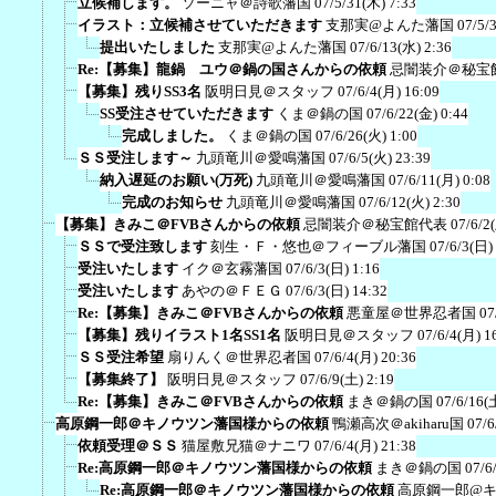
立候補します。
ソーニャ＠詩歌藩国
07/5/31(木) 7:33
イラスト：立候補させていただきます
支那実@よんた藩国
07/5/
提出いたしました
支那実@よんた藩国
07/6/13(水) 2:36
Re:【募集】龍鍋 ユウ＠鍋の国さんからの依頼
忌闇装介＠秘宝
【募集】残りSS3名
阪明日見＠スタッフ
07/6/4(月) 16:09
SS受注させていただきます
くま＠鍋の国
07/6/22(金) 0:44
完成しました。
くま＠鍋の国
07/6/26(火) 1:00
ＳＳ受注します～
九頭竜川＠愛鳴藩国
07/6/5(火) 23:39
納入遅延のお願い(万死)
九頭竜川＠愛鳴藩国
07/6/11(月) 0:08
完成のお知らせ
九頭竜川＠愛鳴藩国
07/6/12(火) 2:30
【募集】きみこ＠FVBさんからの依頼
忌闇装介＠秘宝館代表
07/6/2
ＳＳで受注致します
刻生・Ｆ・悠也＠フィーブル藩国
07/6/3(日)
受注いたします
イク＠玄霧藩国
07/6/3(日) 1:16
受注いたします
あやの＠ＦＥＧ
07/6/3(日) 14:32
Re:【募集】きみこ＠FVBさんからの依頼
悪童屋＠世界忍者国
07
【募集】残りイラスト1名SS1名
阪明日見＠スタッフ
07/6/4(月) 1
ＳＳ受注希望
扇りんく＠世界忍者国
07/6/4(月) 20:36
【募集終了】
阪明日見＠スタッフ
07/6/9(土) 2:19
Re:【募集】きみこ＠FVBさんからの依頼
まき＠鍋の国
07/6/16(
高原鋼一郎＠キノウツン藩国様からの依頼
鴨瀬高次＠akiharu国
07/6
依頼受理＠ＳＳ
猫屋敷兄猫＠ナニワ
07/6/4(月) 21:38
Re:高原鋼一郎＠キノウツン藩国様からの依頼
まき＠鍋の国
07/6
Re:高原鋼一郎＠キノウツン藩国様からの依頼
高原鋼一郎@