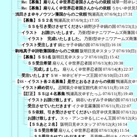
Re:【募集】扇りんく＠世界忍者国さんからの依頼
城華一郎＠レ
Re:【募集】扇りんく＠世界忍者国さんからの依頼
うかい＠伏見
浅田さま＠キノウツン藩国からのご依頼
鴨瀬高次
07/6/9(土) 17:31
【募集】ＳＳ２名
鴨瀬高次
07/6/9(土) 17:35
ＳＳを引き受けさせてください
鍋野沙子＠鍋の国
07/6/23(土)
イラスト お請けいたします。
乃亜I型＠ナニワアームズ商藩国
イラスト 完成いたしました。
乃亜I型＠ナニワアームズ商
イラスト受注します
鍋ヒサ子＠鍋の国
07/6/10(日) 16:16
駒地真子＠詩歌藩国様からのご依頼
阪明日見＠スタッフ
07/6/10(日)
【募集】ＳＳ1名
阪明日見＠スタッフ
07/6/10(日) 15:42
ＳＳ受注希望
扇りんく＠世界忍者国
07/6/13(水) 20:38
完成しました。
扇りんく＠世界忍者国
07/6/14(木) 22:37
受注いたします
ＳＷ－Ｍ＠ビギナーズ王国
07/6/10(日) 21:05
【SS・イラスト各２名募集】是空とおるさまからの依頼
鴨瀬高次＠
イラスト締め切り。
忌闇装介＠秘宝館代表
07/6/11(月) 18:22
【訂正】ＳＳは４名募集
鴨瀬高次＠すたっふ
07/6/11(月) 19:49
イラストお請け致します。
鍋谷いわずみ子＠鍋の国
07/6/11(
受注させていただきます
イク＠玄霧藩国
07/6/11(月) 22:07
ＳＳ依頼、引き受けさせてください
伯牙＠伏見藩国
07/6/12(
お請け致します。
スゥ・アンコ＠るしにゃん王国
07/6/12(火)
【ＳＳあと２名】
阪明日見＠スタッフ
07/6/12(火) 16:14
ＳＳ受注希望
扇りんく＠世界忍者国
07/6/13(水) 11:54
ＳＳ受注させていただきます。
高原鋼一郎@キノウツン