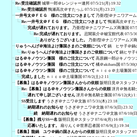
Re:受注確認所
城華一郎＠レンジャー連邦
07/5/21(月) 19:32
Re:受注確認所
鴨瀬高次＠すたっふ
07/5/21(月) 23:23
一井号太＠ＦＥＧ 様のご注文につきまして
乃亜I型＠ナニワアー
Re:一井号太＠ＦＥＧ 様のご注文につきまして
鴨瀬高次＠すた
完成が遅れております。
乃亜I型＠ナニワアームズ商藩国
07/
Re:完成が遅れております。
忌闇装介＠秘宝館代表
07/5/3
ありがとうございました。
乃亜I型＠ナニワアームズ
りゅうへんげ＠海法よけ藩国さまのご依頼について
鍋 ヒサ子＠鍋
Re:りゅうへんげ＠海法よけ藩国さまのご依頼について
鍋ヒサ子
はる＠キノウツン藩国 様のご注文について
高原鋼一郎@キノウツ
はる＠キノウツン藩国 様のご注文について
橘＠akiharu国
07/5/30(
はる＠キノウツン藩国 様のご注文について
ｎｉｃｏ＠土場藩国
07
完成しました
ｎｉｃｏ＠土場藩国
07/6/2(土) 2:11
【募集】はる＠キノウツン藩国さんからの依頼
阪明日見＠スタッフ
Re:【募集】はる＠キノウツン藩国さんからの依頼
冴月＠無名騎
遅れて申し訳ございません
冴月＠無名騎士藩国
07/6/12(火) 1
SS受注します
うさぎ＠ナニワ＠文族
07/5/31(木) 23:18
納期遅れのお知らせ
うさぎ＠ナニワ＠文族
07/6/3(日) 23:32
続 納期遅れのお知らせ
うさぎ＠ナニワ＠文族
07/6/10(日
【募集】残りSS一名
阪明日見＠スタッフ
07/6/4(月) 16:09
応募いたします。
扇りんく＠世界忍者国
07/6/9(土) 19:34
【募集】龍鍋 ユウ＠鍋の国さんからの依頼
阪明日見＠スタッフ
07