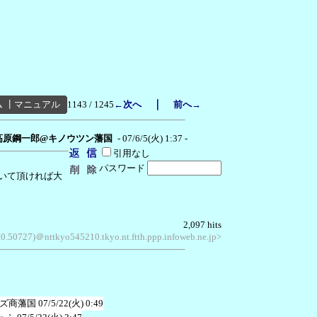
｜
ム
┃
マニュアル
1143 / 1245
←次へ
前へ→
高原鋼一郎@キノウツン藩国
- 07/6/5(火) 1:37 -
引用なし
パスワード
いて頂ければ大
2,097 hits
.0.50727)＠nttkyo545210.tkyo.nt.ftth.ppp.infoweb.ne.jp>
ムズ商藩国
07/5/22(火) 0:49