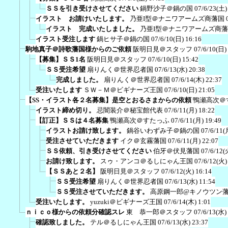
ＳＳを引き受けさせてください
鍋野沙子＠鍋の国
07/6/23(土)
イラスト お請けいたします。
乃亜I型＠ナニワアームズ商藩国
イラスト 完成いたしました。
乃亜I型＠ナニワアームズ商
イラスト受注します
鍋ヒサ子＠鍋の国
07/6/10(日) 16:16
駒地真子＠詩歌藩国様からのご依頼
阪明日見＠スタッフ
07/6/10(日)
【募集】ＳＳ1名
阪明日見＠スタッフ
07/6/10(日) 15:42
ＳＳ受注希望
扇りんく＠世界忍者国
07/6/13(水) 20:38
完成しました。
扇りんく＠世界忍者国
07/6/14(木) 22:37
受注いたします
ＳＷ－Ｍ＠ビギナーズ王国
07/6/10(日) 21:05
【SS・イラスト各２名募集】是空とおるさまからの依頼
鴨瀬高次＠
イラスト締め切り。
忌闇装介＠秘宝館代表
07/6/11(月) 18:22
【訂正】ＳＳは４名募集
鴨瀬高次＠すたっふ
07/6/11(月) 19:49
イラストお請け致します。
鍋谷いわずみ子＠鍋の国
07/6/11(
受注させていただきます
イク＠玄霧藩国
07/6/11(月) 22:07
ＳＳ依頼、引き受けさせてください
伯牙＠伏見藩国
07/6/12(
お請け致します。
スゥ・アンコ＠るしにゃん王国
07/6/12(火)
【ＳＳあと２名】
阪明日見＠スタッフ
07/6/12(火) 16:14
ＳＳ受注希望
扇りんく＠世界忍者国
07/6/13(水) 11:54
ＳＳ受注させていただきます。
高原鋼一郎@キノウツン
受注いたします。
yuzuki＠ビギナーズ王国
07/6/14(木) 1:01
ｎｉｃｏ様からの依頼分確認スレ
東 恭一郎＠スタッフ
07/6/13(水)
確認致しました。
テル＠るしにゃん王国
07/6/13(水) 23:37