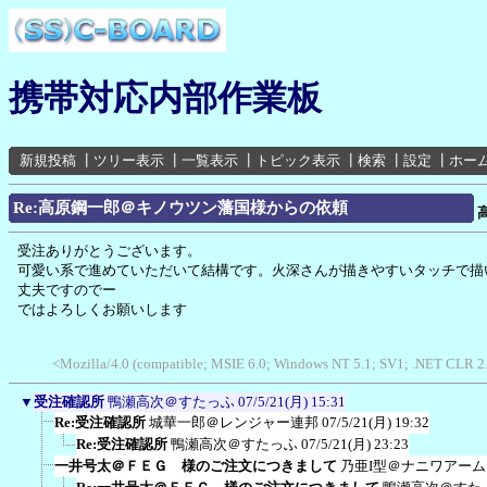
携帯対応内部作業板
新規投稿
┃
ツリー表示
┃
一覧表示
┃
トピック表示
┃
検索
┃
設定
┃
ホー
Re:高原鋼一郎＠キノウツン藩国様からの依頼
受注ありがとうございます。
可愛い系で進めていただいて結構です。火深さんが描きやすいタッチで描
丈夫ですのでー
ではよろしくお願いします
<Mozilla/4.0 (compatible; MSIE 6.0; Windows NT 5.1; SV1; .NET CLR 2
▼
受注確認所
鴨瀬高次＠すたっふ
07/5/21(月) 15:31
Re:受注確認所
城華一郎＠レンジャー連邦
07/5/21(月) 19:32
Re:受注確認所
鴨瀬高次＠すたっふ
07/5/21(月) 23:23
一井号太＠ＦＥＧ 様のご注文につきまして
乃亜I型＠ナニワアー