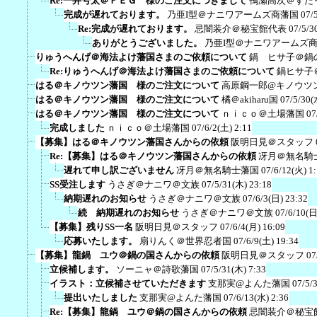
Re:一井号太＠ＦＥＧ 様のご注文につきまして
鴨瀬高次＠すた
完成が遅れております。
乃亜I型＠ナニワアームズ商藩国
07/
Re:完成が遅れております。
忌闇装介＠秘宝館代表
07/5/3
ありがとうございました。
乃亜I型＠ナニワアームズ
りゅうへんげ＠海法よけ藩国さまのご依頼について
鍋 ヒサ子＠鍋
Re:りゅうへんげ＠海法よけ藩国さまのご依頼について
鍋ヒサ子
はる＠キノウツン藩国 様のご注文について
高原鋼一郎@キノウツ
はる＠キノウツン藩国 様のご注文について
橘＠akiharu国
07/5/30(
はる＠キノウツン藩国 様のご注文について
ｎｉｃｏ＠土場藩国
07
完成しました
ｎｉｃｏ＠土場藩国
07/6/2(土) 2:11
【募集】はる＠キノウツン藩国さんからの依頼
阪明日見＠スタッフ
Re:【募集】はる＠キノウツン藩国さんからの依頼
冴月＠無名騎
遅れて申し訳ございません
冴月＠無名騎士藩国
07/6/12(火) 1
SS受注します
うさぎ＠ナニワ＠文族
07/5/31(木) 23:18
納期遅れのお知らせ
うさぎ＠ナニワ＠文族
07/6/3(日) 23:32
続 納期遅れのお知らせ
うさぎ＠ナニワ＠文族
07/6/10(日
【募集】残りSS一名
阪明日見＠スタッフ
07/6/4(月) 16:09
応募いたします。
扇りんく＠世界忍者国
07/6/9(土) 19:34
【募集】龍鍋 ユウ＠鍋の国さんからの依頼
阪明日見＠スタッフ
07
立候補します。
ソーニャ＠詩歌藩国
07/5/31(木) 7:33
イラスト：立候補させていただきます
支那実@よんた藩国
07/5/
提出いたしました
支那実@よんた藩国
07/6/13(水) 2:36
Re:【募集】龍鍋 ユウ＠鍋の国さんからの依頼
忌闇装介＠秘宝