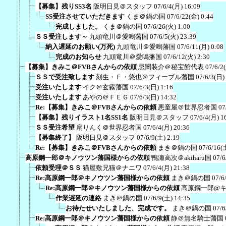
【募集】残りSS3名
阪明日見＠スタッフ
07/6/4(月) 16:09
SS受注させていただきます
くま＠鍋の国
07/6/22(金) 0:44
完成しました。
くま＠鍋の国
07/6/26(火) 1:00
ＳＳ受注します～
九頭竜川＠愛鳴藩国
07/6/5(火) 23:39
納入遅延のお願い(万死)
九頭竜川＠愛鳴藩国
07/6/11(月) 0:08
完成のお知らせ
九頭竜川＠愛鳴藩国
07/6/12(火) 2:30
【募集】きみこ＠FVBさんからの依頼
忌闇装介＠秘宝館代表
07/6/2
ＳＳで受注致します
刻生・Ｆ・悠也＠フィーブル藩国
07/6/3(日)
受注いたします
イク＠玄霧藩国
07/6/3(日) 1:16
受注いたします
あやの＠ＦＥＧ
07/6/3(日) 14:32
Re:【募集】きみこ＠FVBさんからの依頼
悪童屋＠世界忍者国
07
【募集】残りイラスト1名SS1名
阪明日見＠スタッフ
07/6/4(月) 1
ＳＳ受注希望
扇りんく＠世界忍者国
07/6/4(月) 20:36
【募集終了】
阪明日見＠スタッフ
07/6/9(土) 2:19
Re:【募集】きみこ＠FVBさんからの依頼
まき＠鍋の国
07/6/16(
高原鋼一郎＠キノウツン藩国様からの依頼
鴨瀬高次＠akiharu国
07/6
依頼受理＠ＳＳ
猫屋敷兄猫＠ナニワ
07/6/4(月) 21:38
Re:高原鋼一郎＠キノウツン藩国様からの依頼
まき＠鍋の国
07/6
Re:高原鋼一郎＠キノウツン藩国様からの依頼
高原鋼一郎@
作業遅延の連絡
まき＠鍋の国
07/6/9(土) 14:35
お待たせいたしました、完成です。
まき＠鍋の国
07/6
Re:高原鋼一郎＠キノウツン藩国様からの依頼
静＠無名騎士藩国