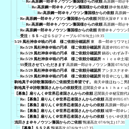
Re:高原鋼一郎＠キノウツン藩国様からの依頼
高原鋼一郎@
Re:高原鋼一郎＠キノウツン藩国様からの依頼
静＠無名騎
Re:高原鋼一郎＠キノウツン藩国様からの依頼
高原鋼
Re:高原鋼一郎＠キノウツン藩国様からの依頼
阿部火深＠ＦＶＢ
Re:高原鋼一郎＠キノウツン藩国様からの依頼
高原鋼一郎@
Re:高原鋼一郎＠キノウツン藩国様からの依頼
青狸＠キノウツン
受注：ＳＳ
へぽＧＳ@フィーブル
07/6/9(土) 19:35
5/29 風杜神奈＠暁の円卓 様ご依頼分確認所
東 恭一郎＠リワマヒ
Re:5/29 風杜神奈＠暁の円卓 様ご依頼分確認所
高渡＠FEG
07/6
Re:5/29 風杜神奈＠暁の円卓 様ご依頼分確認所
鍋谷いわずみ子
Re:5/29 風杜神奈＠暁の円卓 様ご依頼分確認所
ｎｉｃｏ＠土場
SS受注させていただきます
高原鋼一郎@キノウツン藩国
07/6/5(
Re:5/29 風杜神奈＠暁の円卓 様ご依頼分確認所
アシタスナオ＠
Re:5/29 風杜神奈＠暁の円卓 様ご依頼分確認所
玲音＠になし藩
駒地真子＠詩歌藩国様のご依頼受注希望です。
南天＠後ほねっこ男
駒地真子＠詩歌藩国さんからの依頼受注
忌闇装介＠ａｋｉｈａｒｕ
【募集】扇りんく＠世界忍者国さんからの依頼
忌闇装介＠秘宝館代
Re:【募集】扇りんく＠世界忍者国さんからの依頼
高渡＠FEG
07
Re:【募集】扇りんく＠世界忍者国さんからの依頼
高原鋼一郎@
Re:【募集】扇りんく＠世界忍者国さんからの依頼
城華一郎＠レ
Re:【募集】扇りんく＠世界忍者国さんからの依頼
うかい＠伏見
浅田さま＠キノウツン藩国からのご依頼
鴨瀬高次
07/6/9(土) 17:31
【募集】ＳＳ２名
鴨瀬高次
07/6/9(土) 17:35