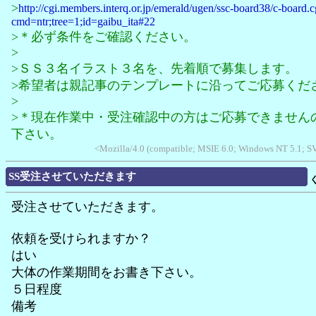
>
http://cgi.members.interq.or.jp/emerald/ugen/ssc-board38/c-board.c
cmd=ntr;tree=1;id=gaibu_ita#22
>＊必ず条件をご確認ください。
>
>ＳＳ３名イラスト３名を、先着順で募集します。
>希望者は親記事のテンプレートに沿ってご応募くだ
>
>＊現在作業中・受注確認中の方はご応募できません
下さい。
<Mozilla/4.0 (compatible; MSIE 6.0; Windows NT 5.1; 
SS受注させていただきます
受注させていただきます。
依頼を受けられますか？
はい
大体の作業期間をお書き下さい。
５日程度
備考