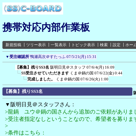
携帯対応内部作業板
新規投稿
┃
ツリー表示
┃
一覧表示
┃
トピック表示
┃
検索
┃
設定
┃
ホー
▼
受注確認所
鴨瀬高次＠すたっふ
07/5/21(月) 15:31
【募集】残りSS3名
阪明日見＠スタッフ
07/6/4(月) 16:09
SS受注させていただきます
くま＠鍋の国
07/6/22(金) 0:44
完成しました。
くま＠鍋の国
07/6/26(火) 1:00
【募集】残りSS3名
▼阪明日見＠スタッフさん：
>龍鍋 ユウ＠鍋の国さんから追加のご依頼がありま
>受注者指定なしということなので、希望者を募りま
>
>条件はこちら：